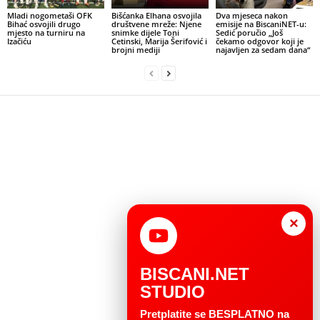
Mladi nogometaši OFK
Bišćanka Elhana osvojila
Dva mjeseca nakon
Bihać osvojili drugo
društvene mreže: Njene
emisije na BiscaniNET-u:
mjesto na turniru na
snimke dijele Toni
Sedić poručio „Još
Izačiću
Cetinski, Marija Šerifović i
čekamo odgovor koji je
brojni mediji
najavljen za sedam dana“
×
BISCANI.NET
STUDIO
Pretplatite se BESPLATNO na