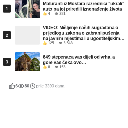
Maturanti iz Mostara razrednici “ukrali”
1
auto pa joj priredili iznenađenje života
4
👁 281
VIDEO: Mišljenje naših sugrađana o
prijedlogu zakona o zabrani pušenja
2
na javnim mjestima i u ugostiteljskim
125
👁 3.548
objektima u FBiH
649 stepenaca vas dijeli od vrha, a
3
gore vas čeka ovo…
8
👁 153
6
80
prije 3390 dana