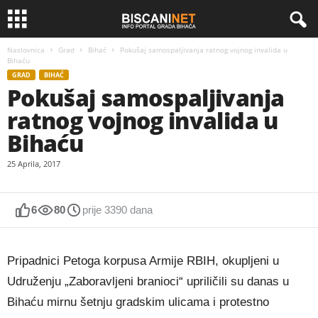
Naslovnica
Grad
Bihać
Pokušaj samospaljivanja ratnog vojnog invalida u
Bihaću
GRAD
BIHAĆ
Pokušaj samospaljivanja
ratnog vojnog invalida u
Bihaću
25 Aprila, 2017
6
80
prije 3390 dana
Pripadnici Petoga korpusa Armije RBIH, okupljeni u
Udruženju „Zaboravljeni branioci“ upriličili su danas u
Bihaću mirnu šetnju gradskim ulicama i protestno