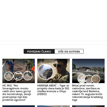
POVEZANI ČLANCI
VIŠE OD AUTORA
HC-ING: “Na
HAMDIJA ABDIĆ – Tigar se
Bihać pred novim
Smaragdnom mostu
prisjetio dana kada je 502.
radovima: završava se
radili smo samo gornji
viteška krenula u Oluju
raskrižje kod Bedema,
dio konstrukcije, donje
(VIDEO)
nakon 15. augusta kreće
postrojenje nije bilo
rekonstrukcija Gradskog
predmet ugovora”
trga