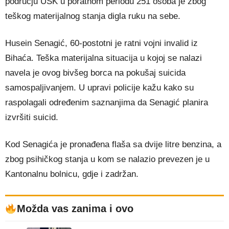
području USK u poratnom periodu 251 osoba je zbog
teškog materijalnog stanja digla ruku na sebe.
Husein Senagić, 60-postotni je ratni vojni invalid iz
Bihaća. Teška materijalna situacija u kojoj se nalazi
navela je ovog bivšeg borca na pokušaj suicida
samospaljivanjem. U upravi policije kažu kako su
raspolagali određenim saznanjima da Senagić planira
izvršiti suicid.
Kod Senagića je pronađena flaša sa dvije litre benzina, a
zbog psihičkog stanja u kom se nalazio prevezen je u
Kantonalnu bolnicu, gdje i zadržan.
Možda vas zanima i ovo