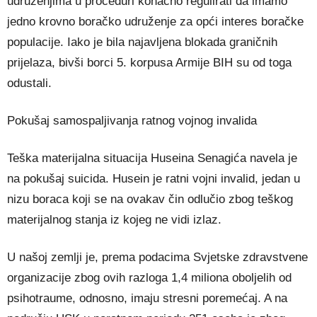
udruženjima u proceduri konačno regulirati da imamo
jedno krovno boračko udruženje za opći interes boračke
populacije. Iako je bila najavljena blokada graničnih
prijelaza, bivši borci 5. korpusa Armije BIH su od toga
odustali.
Pokušaj samospaljivanja ratnog vojnog invalida
Teška materijalna situacija Huseina Senagića navela je
na pokušaj suicida. Husein je ratni vojni invalid, jedan u
nizu boraca koji se na ovakav čin odlučio zbog teškog
materijalnog stanja iz kojeg ne vidi izlaz.
U našoj zemlji je, prema podacima Svjetske zdravstvene
organizacije zbog ovih razloga 1,4 miliona oboljelih od
psihotraume, odnosno, imaju stresni poremećaj. A na