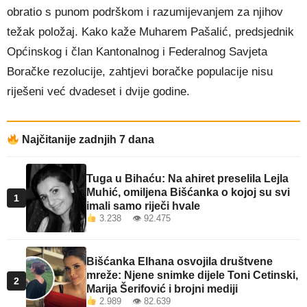
obratio s punom podrškom i razumijevanjem za njihov
težak položaj. Kako kaže Muharem Pašalić, predsjednik
Općinskog i član Kantonalnog i Federalnog Savjeta
Boračke rezolucije, zahtjevi boračke populacije nisu
riješeni već dvadeset i dvije godine.
Najčitanije zadnjih 7 dana
Tuga u Bihaću: Na ahiret preselila Lejla
Muhić, omiljena Bišćanka o kojoj su svi
1
imali samo riječi hvale
3.238 👁 92.475
Bišćanka Elhana osvojila društvene
mreže: Njene snimke dijele Toni Cetinski,
2
Marija Šerifović i brojni mediji
2.989 👁 82.639