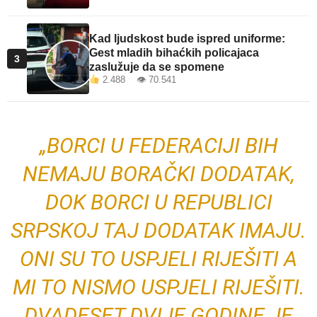
Kad ljudskost bude ispred uniforme:
Gest mladih bihaćkih policajaca
3
zaslužuje da se spomene
2.488 👁 70.541
„BORCI U FEDERACIJI BIH
NEMAJU BORAČKI DODATAK,
DOK BORCI U REPUBLICI
SRPSKOJ TAJ DODATAK IMAJU.
ONI SU TO USPJELI RIJEŠITI A
MI TO NISMO USPJELI RIJEŠITI.
DVADESET DVIJE GODINE JE