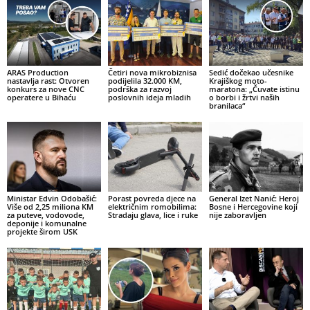
ARAS Production
Četiri nova mikrobiznisa
Sedić dočekao učesnike
nastavlja rast: Otvoren
podijelila 32.000 KM,
Krajiškog moto-
konkurs za nove CNC
podrška za razvoj
maratona: „Čuvate istinu
operatere u Bihaću
poslovnih ideja mladih
o borbi i žrtvi naših
branilaca“
Ministar Edvin Odobašić:
Porast povreda djece na
General Izet Nanić: Heroj
Više od 2,25 miliona KM
električnim romobilima:
Bosne i Hercegovine koji
za puteve, vodovode,
Stradaju glava, lice i ruke
nije zaboravljen
deponije i komunalne
projekte širom USK