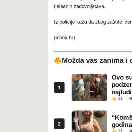
tjelesnih zadovoljstava.
Iz policije kažu da zbog zaštite iden
(index.hr)
Možda vas zanima i 
Ovo su
podzem
1
najluđ
11

“Komši
2
godin
11
