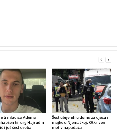
mrti mladića Adema
Šest ubijenih u domu za djecu i
uhapšen hirurg Hajrudin
majke u Njemačkoj. Otkriven
ić i još šest osoba
motiv napadača