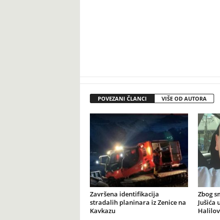
POVEZANI ČLANCI
VIŠE OD AUTORA
Završena identifikacija
Zbog s
stradalih planinara iz Zenice na
Jušića 
Kavkazu
Halilov