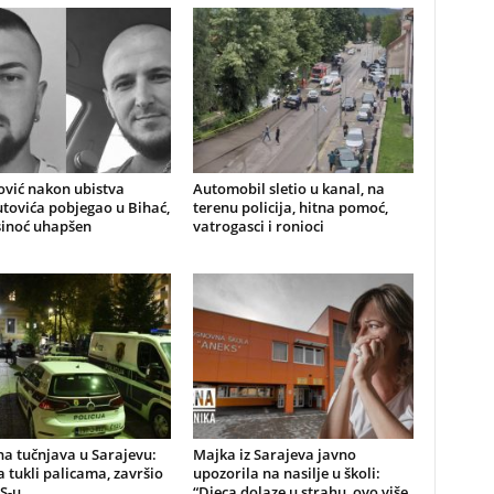
ović nakon ubistva
Automobil sletio u kanal, na
ovića pobjegao u Bihać,
terenu policija, hitna pomoć,
sinoć uhapšen
vatrogasci i ronioci
a tučnjava u Sarajevu:
Majka iz Sarajeva javno
 tukli palicama, završio
upozorila na nasilje u školi:
S-u
“Djeca dolaze u strahu, ovo više