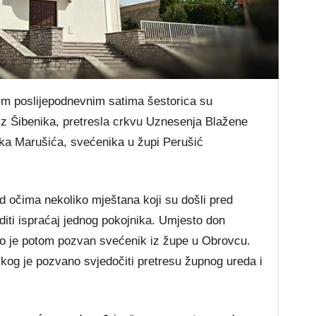
im poslijepodnevnim satima šestorica su
ca iz Šibenika, pretresla crkvu Uznesenja Blažene
rka Marušića, svećenika u župi Perušić
d očima nekoliko mještana koji su došli pred
diti ispraćaj jednog pokojnika. Umjesto don
no je potom pozvan svećenik iz župe u Obrovcu.
og je pozvano svjedočiti pretresu župnog ureda i