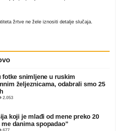
titeta žrtve ne žele iznositi detalje slučaja.
ovo
 fotke snimljene u ruskim
nim željeznicama, odabrali smo 25
ih
 2.053
ja koji je mlađi od mene preko 20
a me danima spopadao”
 677