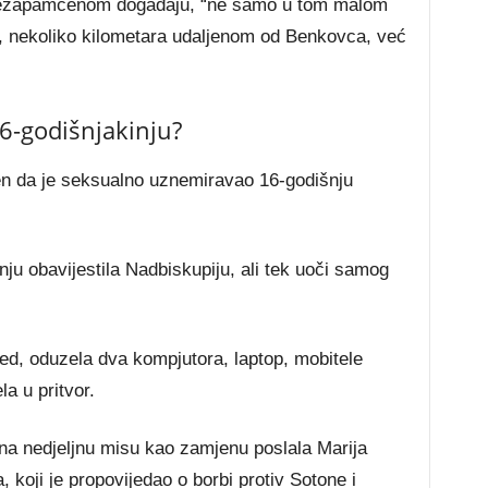
 nezapamćenom događaju, “ne samo u tom malom
a, nekoliko kilometara udaljenom od Benkovca, već
6-godišnjakinju?
jen da je seksualno uznemiravao 16-godišnju
ju obavijestila Nadbiskupiju, ali tek uoči samog
ured, oduzela dva kompjutora, laptop, mobitele
a u pritvor.
 na nedjeljnu misu kao zamjenu poslala Marija
, koji je propovijedao o borbi protiv Sotone i