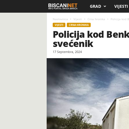
GRAD
VIJESTI
B
i
Naslovnica
Vijesti
Crna hronika
Policija kod 
VIJESTI
CRNA HRONIKA
Policija kod Ben
s
svećenik
c
17 Septembra, 2024
a
n
i
.
n
e