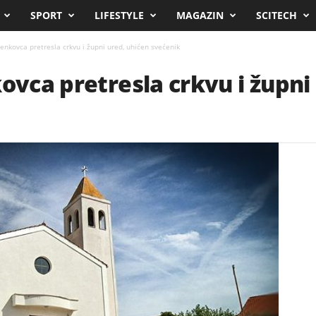
SPORT
LIFESTYLE
MAGAZIN
SCITECH
Benkovca pretresla crkvu i župni ured, uhićen svećenik
kovca pretresla crkvu i župni