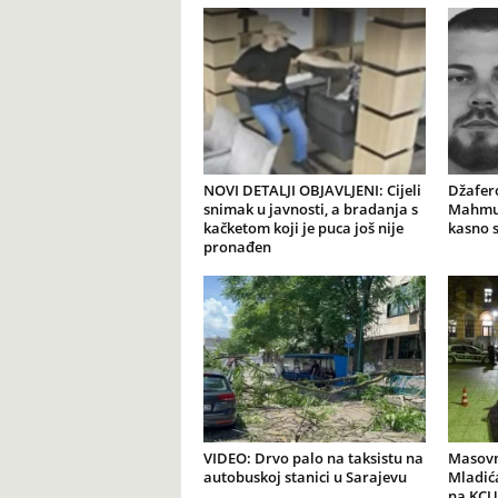
NOVI DETALJI OBJAVLJENI: Cijeli
Džafer
snimak u javnosti, a bradanja s
Mahmut
kačketom koji je puca još nije
kasno 
pronađen
VIDEO: Drvo palo na taksistu na
Masovn
autobuskoj stanici u Sarajevu
Mladića
na KCU