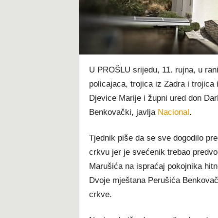
t
U PROŠLU srijedu, 11. rujna, u ran
policajaca, trojica iz Zadra i troji
Djevice Marije i župni ured don Da
Benkovački, javlja
Nacional
.
Tjednik piše da se sve dogodilo pre
crkvu jer je svećenik trebao predvo
Marušića na ispraćaj pokojnika hit
Dvoje mještana Perušića Benkovačk
crkve.