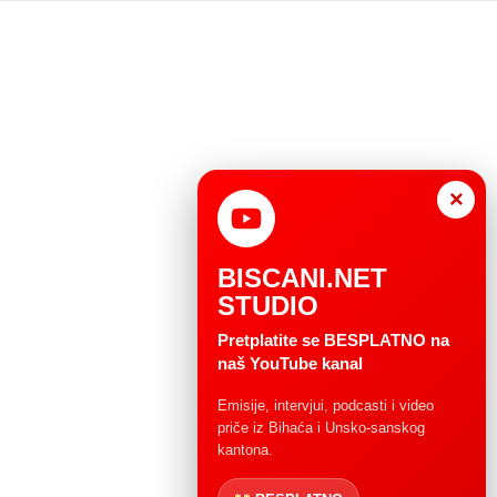
×
BISCANI.NET
STUDIO
Pretplatite se BESPLATNO na
naš YouTube kanal
Emisije, intervjui, podcasti i video
priče iz Bihaća i Unsko-sanskog
kantona.