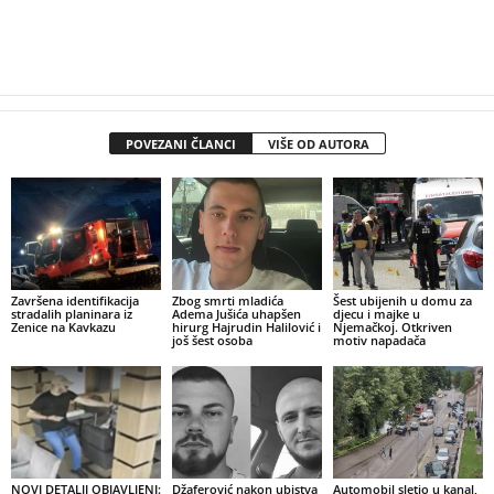
POVEZANI ČLANCI
VIŠE OD AUTORA
Završena identifikacija
Zbog smrti mladića
Šest ubijenih u domu za
stradalih planinara iz
Adema Jušića uhapšen
djecu i majke u
Zenice na Kavkazu
hirurg Hajrudin Halilović i
Njemačkoj. Otkriven
još šest osoba
motiv napadača
NOVI DETALJI OBJAVLJENI:
Džaferović nakon ubistva
Automobil sletio u kanal,