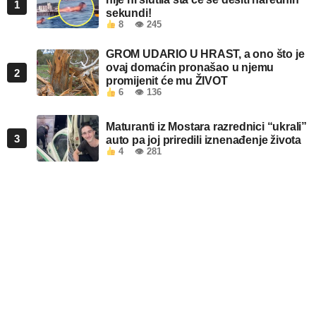
1
sekundi!
8
👁 245
GROM UDARIO U HRAST, a ono što je
ovaj domaćin pronašao u njemu
2
promijenit će mu ŽIVOT
6
👁 136
Maturanti iz Mostara razrednici “ukrali”
3
auto pa joj priredili iznenađenje života
4
👁 281