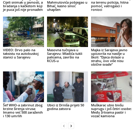
Cijeli snimak u javnosti, a
Mahmutovića pobjegao u
na terenu policija, hitna
bradanja s kačketom koji
Bihać, kasno sinoć
pomoć, vatrogasci i
je puca još nije pronađen
uhapšen
ronioci
VIDEO: Drvo palo na
Masovna tučnjava u
Majka iz Sarajeva javno
taksistu na autobuskoj
Sarajevu: Mladića tukli
upozorila na nasilje u
stanici u Sarajevu
palicama, završio na
školi: “Djeca dolaze u
KCUS-u
strahu, ovo više nisu
obične svađe”
Šef WHO-a zabrinut zbog
Ubici iz Drniša prijeti 50
Muškarac ubio bivšu
brzine širenja virusa:
godina zatvora
suprugu i još četiri osobe:
Imamo već 500 zaraženih
Među žrtvama pastir i
i 130 umrlih
vozač kamiona