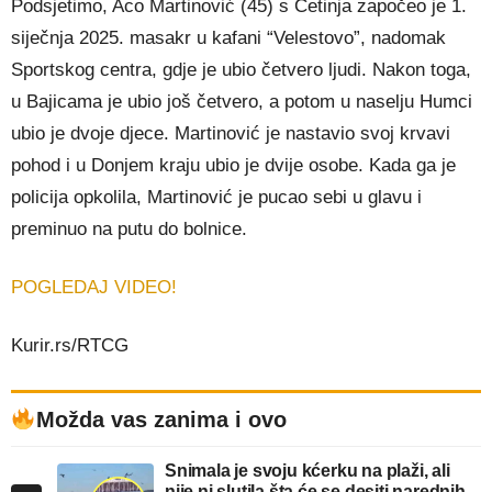
Podsjetimo, Aco Martinović (45) s Cetinja započeo je 1.
siječnja 2025. masakr u kafani “Velestovo”, nadomak
Sportskog centra, gdje je ubio četvero ljudi. Nakon toga,
u Bajicama je ubio još četvero, a potom u naselju Humci
ubio je dvoje djece. Martinović je nastavio svoj krvavi
pohod i u Donjem kraju ubio je dvije osobe. Kada ga je
policija opkolila, Martinović je pucao sebi u glavu i
preminuo na putu do bolnice.
POGLEDAJ VIDEO!
Kurir.rs/RTCG
Možda vas zanima i ovo
Snimala je svoju kćerku na plaži, ali
nije ni slutila šta će se desiti narednih