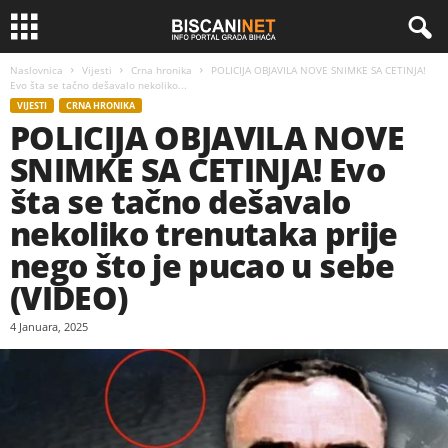
Naslovnica
Vijesti
Crna hronika
POLICIJA OBJAVILA NOVE SNIMKE SA CETINJA!
Evo šta se tačno dešavalo nekoliko...
VIJESTI
CRNA HRONIKA
POLICIJA OBJAVILA NOVE
SNIMKE SA CETINJA! Evo
šta se tačno dešavalo
nekoliko trenutaka prije
nego što je pucao u sebe
(VIDEO)
4 Januara, 2025