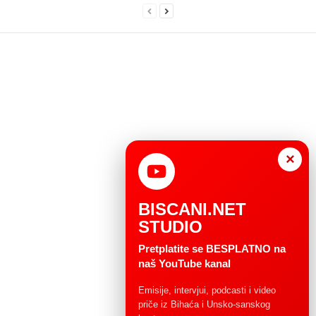
×
BISCANI.NET
STUDIO
Pretplatite se BESPLATNO na
naš YouTube kanal
Emisije, intervjui, podcasti i video
priče iz Bihaća i Unsko-sanskog