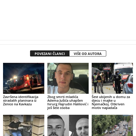
POVEZANI ČLANCI
VIŠE OD AUTORA
Završena identifikacija
Zbog smrti mladića
Šest ubijenih u domu za
stradalih planinara iz
Adema Jušića uhapšen
djecu i majke u
Zenice na Kavkazu
hirurg Hajrudin Halilović i
Njemačkoj. Otkriven
još šest osoba
motiv napadača