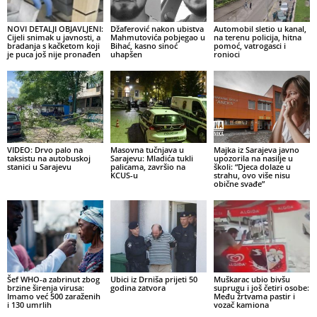
NOVI DETALJI OBJAVLJENI:
Džaferović nakon ubistva
Automobil sletio u kanal,
Cijeli snimak u javnosti, a
Mahmutovića pobjegao u
na terenu policija, hitna
bradanja s kačketom koji
Bihać, kasno sinoć
pomoć, vatrogasci i
je puca još nije pronađen
uhapšen
ronioci
VIDEO: Drvo palo na
Masovna tučnjava u
Majka iz Sarajeva javno
taksistu na autobuskoj
Sarajevu: Mladića tukli
upozorila na nasilje u
stanici u Sarajevu
palicama, završio na
školi: “Djeca dolaze u
KCUS-u
strahu, ovo više nisu
obične svađe”
Šef WHO-a zabrinut zbog
Ubici iz Drniša prijeti 50
Muškarac ubio bivšu
brzine širenja virusa:
godina zatvora
suprugu i još četiri osobe:
Imamo već 500 zaraženih
Među žrtvama pastir i
i 130 umrlih
vozač kamiona