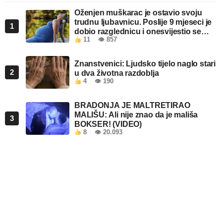
Oženjen muškarac je ostavio svoju
trudnu ljubavnicu. Poslije 9 mjeseci je
1
dobio razglednicu i onesvijestio se
11
👁 857
kada je pročitao šta piše!
Znanstvenici: Ljudsko tijelo naglo stari
2
u dva životna razdoblja
4
👁 190
BRADONJA JE MALTRETIRAO
MALIŠU: Ali nije znao da je mališa
3
BOKSER! (VIDEO)
8
👁 20.093