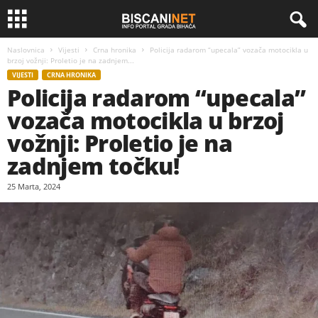
Naslovnica
Vijesti
Crna hronika
Policija radarom “upecala” vozača motocikla u
brzoj vožnji: Proletio je na zadnjem...
VIJESTI
CRNA HRONIKA
Policija radarom “upecala”
vozača motocikla u brzoj
vožnji: Proletio je na
zadnjem točku!
25 Marta, 2024