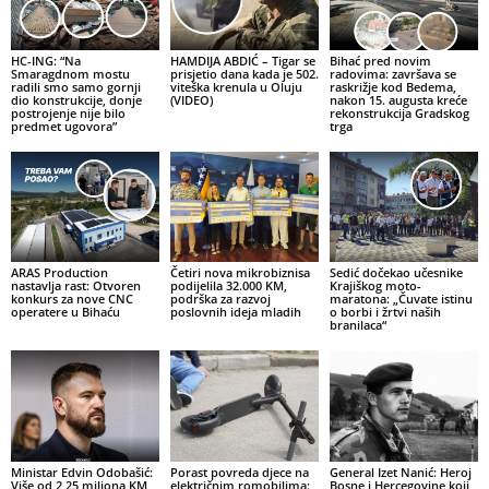
HC-ING: “Na
HAMDIJA ABDIĆ – Tigar se
Bihać pred novim
Smaragdnom mostu
prisjetio dana kada je 502.
radovima: završava se
radili smo samo gornji
viteška krenula u Oluju
raskrižje kod Bedema,
dio konstrukcije, donje
(VIDEO)
nakon 15. augusta kreće
postrojenje nije bilo
rekonstrukcija Gradskog
predmet ugovora”
trga
ARAS Production
Četiri nova mikrobiznisa
Sedić dočekao učesnike
nastavlja rast: Otvoren
podijelila 32.000 KM,
Krajiškog moto-
konkurs za nove CNC
podrška za razvoj
maratona: „Čuvate istinu
operatere u Bihaću
poslovnih ideja mladih
o borbi i žrtvi naših
branilaca“
Ministar Edvin Odobašić:
Porast povreda djece na
General Izet Nanić: Heroj
Više od 2,25 miliona KM
električnim romobilima:
Bosne i Hercegovine koji