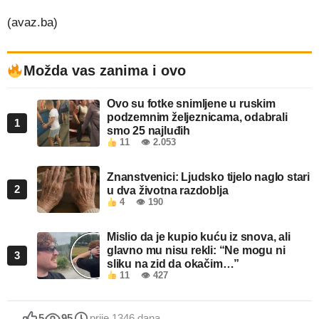
(avaz.ba)
Možda vas zanima i ovo
Ovo su fotke snimljene u ruskim
podzemnim željeznicama, odabrali
1
smo 25 najluđih
11
👁 2.053
Znanstvenici: Ljudsko tijelo naglo stari
2
u dva životna razdoblja
4
👁 190
Mislio da je kupio kuću iz snova, ali
glavno mu nisu rekli: “Ne mogu ni
3
sliku na zid da okačim…”
11
👁 427
5
95
prije 1346 dana