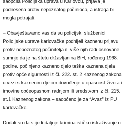
saopćila Policijska uprava u Karlovcu, prijava je
podnesena protiv nepoznatog počinioca, a istraga bi
mogla potrajati.
– Obavještavamo vas da su policijski službenici
Policijske uprave karlovačke podnijeli kaznenu prijavu
protiv nepoznatog počinitelja ili više njih radi osnovane
sumnje da je na štetu državljanina BiH, rođenog 1968.
godine, počinjeno kazneno djelo teška kaznena djela
protiv opće sigurnosti iz čl. 222. st. 2 Kaznenog zakona
u vezi s kaznenim djelom dovođenje u opasnost života i
imovine općeopasnom radnjom ili sredstvom iz čl. 215.
st.1 Kaznenog zakona – saopćeno je za “Avaz” iz PU
karlovačke.
Dodali su da slijedi daljnje kriminalističko istraživanje u