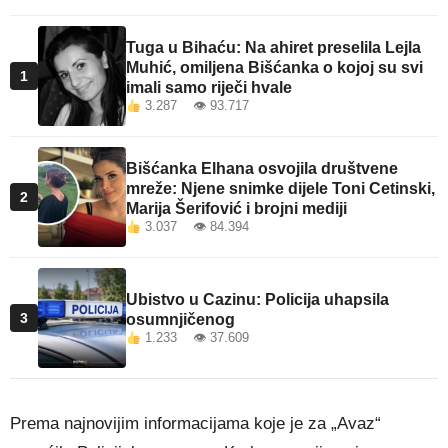
Tuga u Bihaću: Na ahiret preselila Lejla
Muhić, omiljena Bišćanka o kojoj su svi
1
imali samo riječi hvale
3.287 👁 93.717
Bišćanka Elhana osvojila društvene
mreže: Njene snimke dijele Toni Cetinski,
2
Marija Šerifović i brojni mediji
3.037 👁 84.394
Ubistvo u Cazinu: Policija uhapsila
3
osumnjičenog
1.233 👁 37.609
Prema najnovijim informacijama koje je za „Avaz“