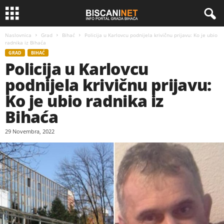
Naslovnica
Grad
Bihać
Policija u Karlovcu podnijela krivičnu prijavu: Ko je ubio
radnika iz Bihaća
GRAD
BIHAĆ
Policija u Karlovcu
podnijela krivičnu prijavu:
Ko je ubio radnika iz
Bihaća
29 Novembra, 2022