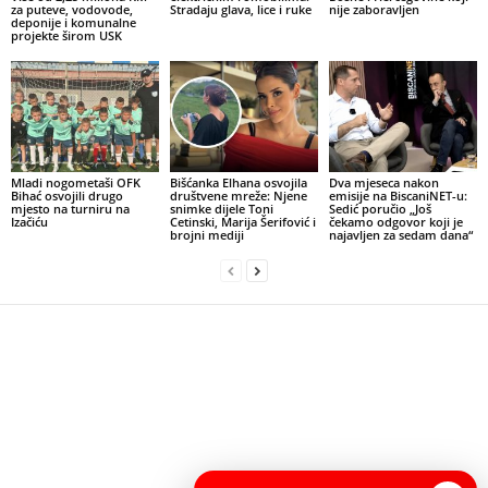
za puteve, vodovode,
Stradaju glava, lice i ruke
nije zaboravljen
deponije i komunalne
projekte širom USK
Mladi nogometaši OFK
Bišćanka Elhana osvojila
Dva mjeseca nakon
Bihać osvojili drugo
društvene mreže: Njene
emisije na BiscaniNET-u:
mjesto na turniru na
snimke dijele Toni
Sedić poručio „Još
Izačiću
Cetinski, Marija Šerifović i
čekamo odgovor koji je
brojni mediji
najavljen za sedam dana“