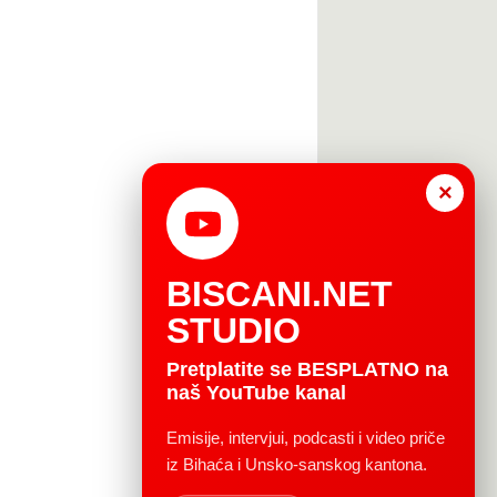
×
BISCANI.NET
STUDIO
Pretplatite se BESPLATNO na
naš YouTube kanal
Emisije, intervjui, podcasti i video priče
iz Bihaća i Unsko-sanskog kantona.