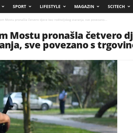
SPORT
LIFESTYLE
MAGAZIN
SCITECH
kom Mostu pronašla četvero djece bez roditeljskog staranja, sve povezano...
om Mostu pronašla četvero d
ranja, sve povezano s trgovi