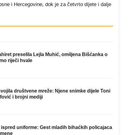
ne i Hercegovine, dok je za četvrto dijete i dalje
hiret preselila Lejla Muhić, omiljena Bišćanka o
mo riječi hvale
ojila društvene mreže: Njene snimke dijele Toni
fović i brojni mediji
ispred uniforme: Gest mladih bihaćkih policajaca
omene