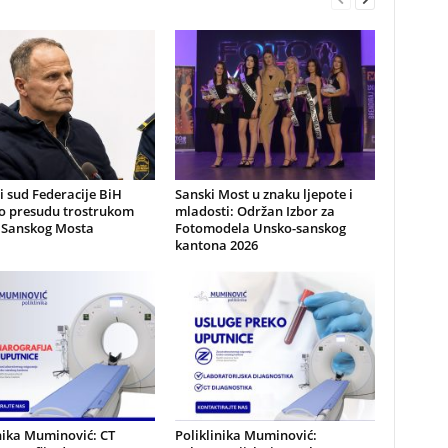
 sud Federacije BiH
Sanski Most u znaku ljepote i
io presudu trostrukom
mladosti: Održan Izbor za
z Sanskog Mosta
Fotomodela Unsko-sanskog
kantona 2026
nika Muminović: CT
Poliklinika Muminović: