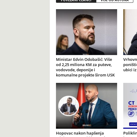
Ministar Edvin Odobašić: Više
Vrhovni
od 2,25 miliona KM za puteve,
poništ
vodovode, deponije i
ubici i
komunalne projekte širom USK
Hopovac nakon hapšenja
Polikli