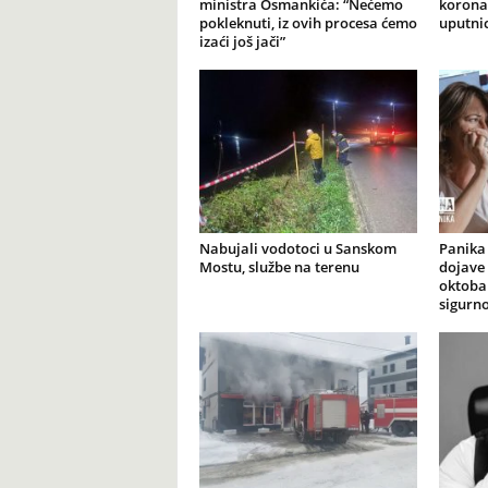
ministra Osmankića: “Nećemo
korona
pokleknuti, iz ovih procesa ćemo
uputni
izaći još jači”
Nabujali vodotoci u Sanskom
Panika
Mostu, službe na terenu
dojave 
oktobar
sigurno