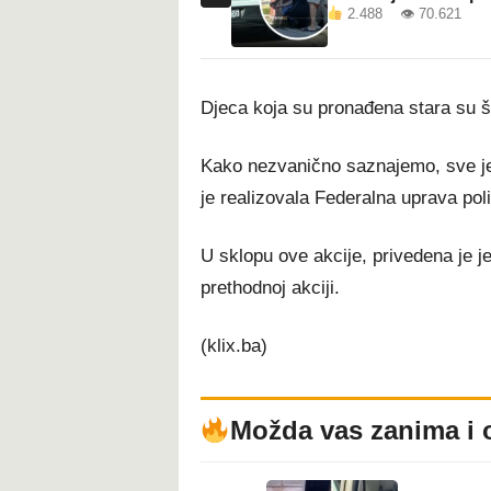
2.488 👁 70.621
Djeca koja su pronađena stara su še
Kako nezvanično saznajemo, sve je
je realizovala Federalna uprava poli
U sklopu ove akcije, privedena je 
prethodnoj akciji.
(klix.ba)
Možda vas zanima i 