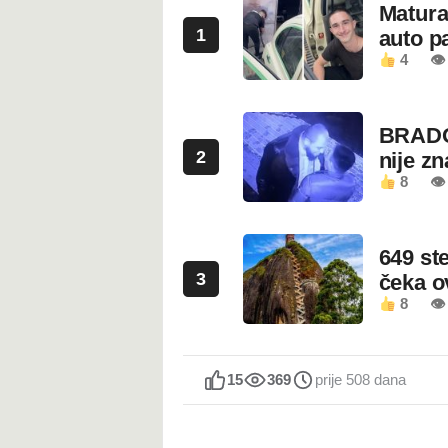
Maturan
1
auto pa
4
👁
BRADO
2
nije z
8
👁 
649 st
3
čeka 
8
👁
15
369
prije 508 dana