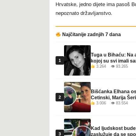
Hrvatske, jedno dijete ima pasoš Bos
nepoznato državljanstvo.
Najčitanije zadnjih 7 dana
Tuga u Bihaću: Na a
1
kojoj su svi imali sa
3.264 👁 93.265
Bišćanka Elhana osv
2
Cetinski, Marija Šeri
3.006 👁 83.554
Kad ljudskost bude 
3
zaslužuje da se sp