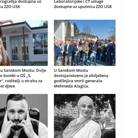
rografija dostupna uz
Laboratorijske i CT usluge
cu ZZO USK
dostupne uz uputnicu ZZO USK
 u Sanskom Mostu: Dvije
U Sanskom Mostu
o bombi u OŠ „5.
dostojanstveno je obilježena
“, roditelji u strahu za
godišnjica smrti generala
st djece
Mehmeda Alagića.