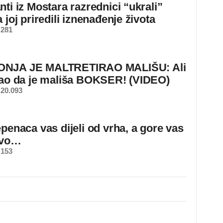
ti iz Mostara razrednici “ukrali”
 joj priredili iznenađenje života
 281
NJA JE MALTRETIRAO MALIŠU: Ali
nao da je mališa BOKSER! (VIDEO)
20.093
epenaca vas dijeli od vrha, a gore vas
ovo…
 153