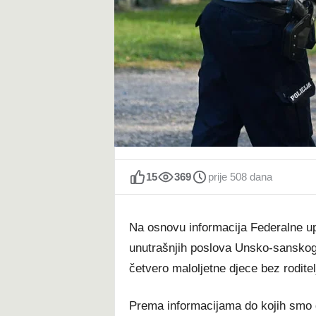
t
15
369
prije 508 dana
Na osnovu informacija Federalne up
unutrašnjih poslova Unsko-sansko
četvero maloljetne djece bez roditel
Prema informacijama do kojih smo d