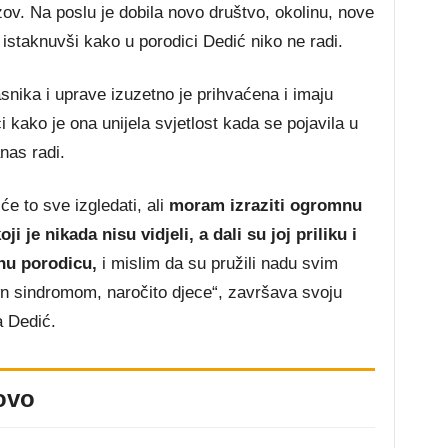
zov. Na poslu je dobila novo društvo, okolinu, nove
, istaknuvši kako u porodici Dedić niko ne radi.
asnika i uprave izuzetno je prihvaćena i imaju
 kako je ona unijela svjetlost kada se pojavila u
nas radi.
će to sve izgledati, ali
moram izraziti ogromnu
i je nikada nisu vidjeli, a dali su joj priliku i
nu porodicu,
i mislim da su pružili nadu svim
n sindromom, naročito djece“, završava svoju
 Dedić.
ovo