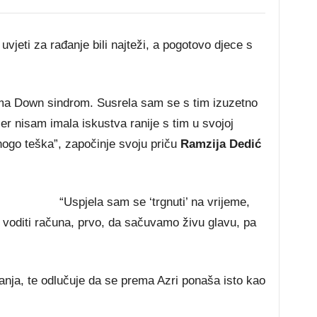
vjeti za rađanje bili najteži, a pogotovo djece s
ma Down sindrom. Susrela sam se s tim izuzetno
er nisam imala iskustva ranije s tim u svojoj
mnogo teška”, započinje svoju priču
Ramzija Dedić
“Uspjela sam se ‘trgnuti’ na vrijeme,
 voditi računa, prvo, da sačuvamo živu glavu, pa
anja, te odlučuje da se prema Azri ponaša isto kao