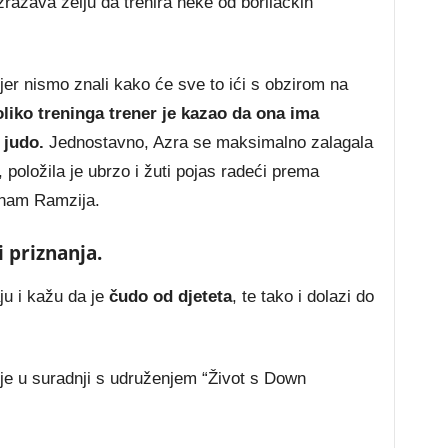
zražava želju da trenira neke od borilačkih
 jer nismo znali kako će sve to ići s obzirom na
liko treninga trener je kazao da ona ima
 judo.
Jednostavno, Azra se maksimalno zalagala
, položila je ubrzo i žuti pojas radeći prema
a nam Ramzija.
 priznanja.
ju i kažu da je
čudo od djeteta
, te tako i dolazi do
 je u suradnji s udruženjem “Život s Down