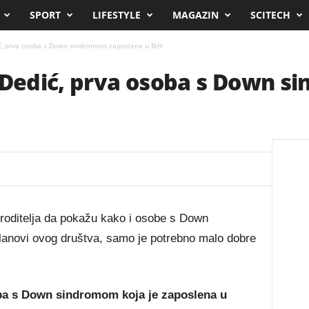
SPORT
LIFESTYLE
MAGAZIN
SCITECH
ić, prva osoba s Down sindromom zaposlena u BiH
a Dedić, prva osoba s Down 
h roditelja da pokažu kako i osobe s Down
lanovi ovog društva, samo je potrebno malo dobre
oba s Down sindromom koja je zaposlena u