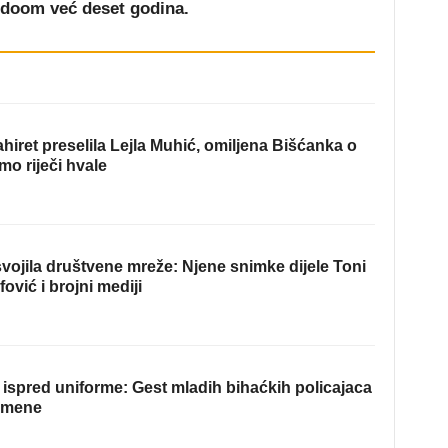
judoom već deset godina.
hiret preselila Lejla Muhić, omiljena Bišćanka o
mo riječi hvale
ojila društvene mreže: Njene snimke dijele Toni
fović i brojni mediji
ispred uniforme: Gest mladih bihaćkih policajaca
omene