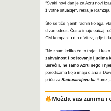
“Svaki novi dan je za Azru novi iza
životne situacije“, rekla je Ramzija
Što se tiče njenih radnih kolega, vl
divan odnos. Često imaju običaj reći
CM kompaniju d.o.o Vitez, gdje i da
“Ne znam koliko će to trajati i kako 
zahvalnost i poštovanje ljudima koj
usrećili, ne samo Azru nego i nje
porodicama koje imaju člana s Dow
priču za
Radiosarajevo.ba
Ramzija
Možda vas zanima i 