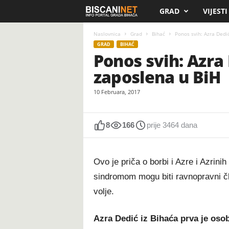
GRAD
VIJESTI
B
i
Naslovnica
Grad
Bihać
Ponos svih: Azra Ded
GRAD
BIHAĆ
Ponos svih: Azr
s
zaposlena u BiH
c
10 Februara, 2017
a
n
8
166
prije 3464 dana
i
Ovo je priča o borbi i Azre i Azrini
.
sindromom mogu biti ravnopravni č
volje.
n
e
Azra Dedić iz Bihaća prva je os