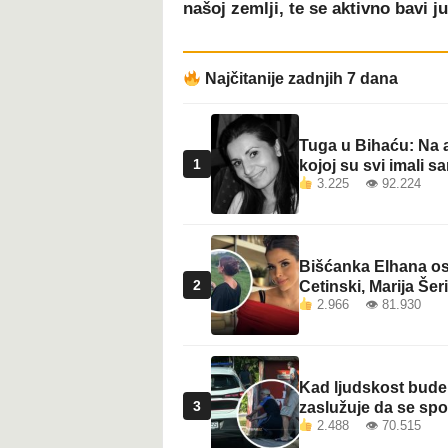
našoj zemlji, te se aktivno bavi 
t
Najčitanije zadnjih 7 dana
Tuga u Bihaću: Na a
1
kojoj su svi imali sa
3.225 👁 92.224
Bišćanka Elhana osv
2
Cetinski, Marija Šeri
2.966 👁 81.930
Kad ljudskost bude 
3
zaslužuje da se sp
2.488 👁 70.515