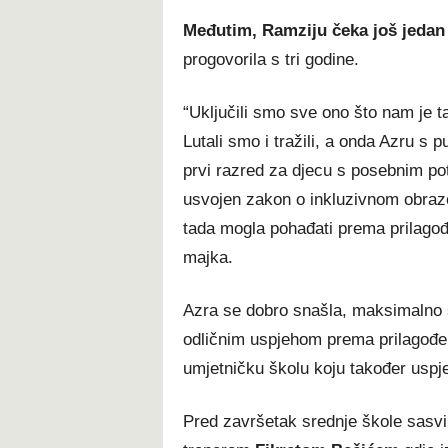
Međutim, Ramziju čeka još jedan 
progovorila s tri godine.
“Uključili smo sve ono što nam je 
Lutali smo i tražili, a onda Azru s
prvi razred za djecu s posebnim po
usvojen zakon o inkluzivnom obrazov
tada mogla pohađati prema prilago
majka.
Azra se dobro snašla, maksimalno se
odličnim uspjehom prema prilagođe
umjetničku školu koju također uspj
Pred završetak srednje škole sasv