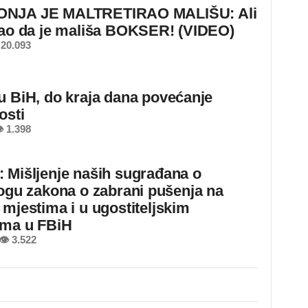
NJA JE MALTRETIRAO MALIŠU: Ali
nao da je mališa BOKSER! (VIDEO)
20.093
u BiH, do kraja dana povećanje
osti
 1.398
 Mišljenje naših sugrađana o
logu zakona o zabrani pušenja na
 mjestima i u ugostiteljskim
ima u FBiH
👁 3.522