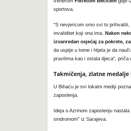
trenerom
Fikretom Bečićem
gdje i
sportova.
“S nevjericom smo svi to prihvatili,
invaliditet koji ona ima.
Nakon neko
izvanredan osjećaj za pokrete, za
da uspije u tome i htjela je da nauči
pravilima kao i ostala djeca“, prič
Takmičenja, zlatne medalje i
U Bihaću je svi lokalni mediji pozna
zaposlenja.
Ideja o Azrinom zaposlenju nastala
sindromom” iz Sarajeva.