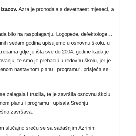
izazov.
Azra je prohodala s devetnaest mjeseci, a
tada bilo na raspolaganju. Logopede, defektologe…
 punih sedam godina upisujemo u osnovnu školu, u
trebama gdje je išla sve do 2004. godine kada je
anju, te smo je prebacili u redovnu školu, jer je
đenom nastavnom planu i programu“, prisjeća se
 zalagala i trudila, te je završila osnovnu školu
nom planu i programu i upisala Srednju
ešno završava.
im slučajno sreću se sa sadašnjim Azrinim