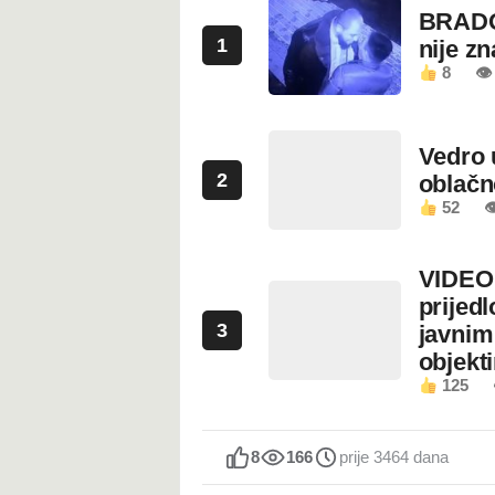
BRADO
1
nije z
8
👁 
Vedro 
2
oblačn
52

VIDEO:
prijed
3
javnim
objekt
125
8
166
prije 3464 dana