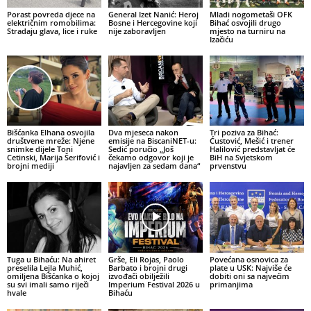
Porast povreda djece na
General Izet Nanić: Heroj
Mladi nogometaši OFK
električnim romobilima:
Bosne i Hercegovine koji
Bihać osvojili drugo
Stradaju glava, lice i ruke
nije zaboravljen
mjesto na turniru na
Izačiću
Bišćanka Elhana osvojila
Dva mjeseca nakon
Tri poziva za Bihać:
društvene mreže: Njene
emisije na BiscaniNET-u:
Ćustović, Mešić i trener
snimke dijele Toni
Sedić poručio „Još
Halilović predstavljat će
Cetinski, Marija Šerifović i
čekamo odgovor koji je
BiH na Svjetskom
brojni mediji
najavljen za sedam dana“
prvenstvu
Tuga u Bihaću: Na ahiret
Grše, Eli Rojas, Paolo
Povećana osnovica za
preselila Lejla Muhić,
Barbato i brojni drugi
plate u USK: Najviše će
omiljena Bišćanka o kojoj
izvođači obilježili
dobiti oni sa najvećim
su svi imali samo riječi
Imperium Festival 2026 u
primanjima
hvale
Bihaću