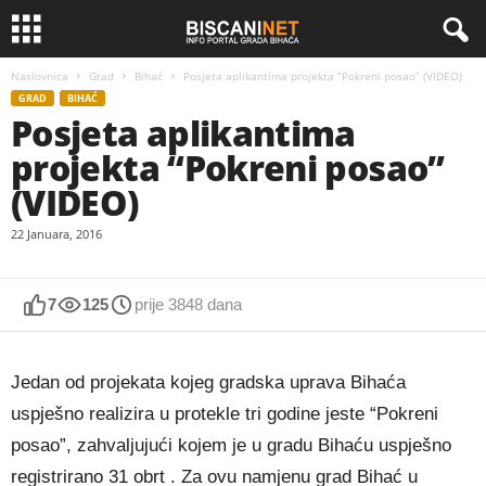
Naslovnica
Grad
Bihać
Posjeta aplikantima projekta “Pokreni posao” (VIDEO)
GRAD
BIHAĆ
Posjeta aplikantima
projekta “Pokreni posao”
(VIDEO)
22 Januara, 2016
7
125
prije 3848 dana
Jedan od projekata kojeg gradska uprava Bihaća
uspješno realizira u protekle tri godine jeste “Pokreni
posao”, zahvaljujući kojem je u gradu Bihaću uspješno
registrirano 31 obrt . Za ovu namjenu grad Bihać u