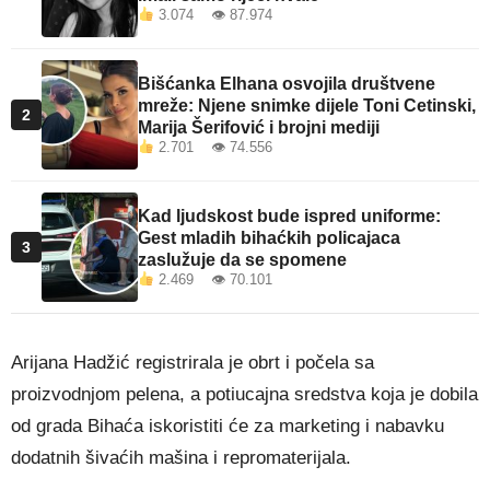
3.074 👁 87.974
Bišćanka Elhana osvojila društvene
mreže: Njene snimke dijele Toni Cetinski,
2
Marija Šerifović i brojni mediji
2.701 👁 74.556
Kad ljudskost bude ispred uniforme:
Gest mladih bihaćkih policajaca
3
zaslužuje da se spomene
2.469 👁 70.101
Arijana Hadžić registrirala je obrt i počela sa
proizvodnjom pelena, a potiucajna sredstva koja je dobila
od grada Bihaća iskoristiti će za marketing i nabavku
dodatnih šivaćih mašina i repromaterijala.