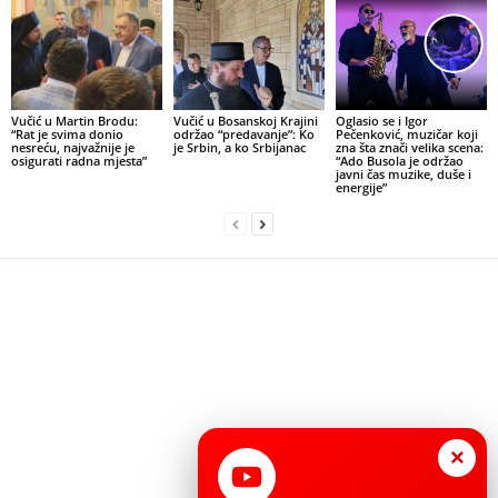
Vučić u Martin Brodu:
Vučić u Bosanskoj Krajini
Oglasio se i Igor
“Rat je svima donio
održao “predavanje”: Ko
Pečenković, muzičar koji
nesreću, najvažnije je
je Srbin, a ko Srbijanac
zna šta znači velika scena:
osigurati radna mjesta”
“Ado Busola je održao
javni čas muzike, duše i
energije”
×