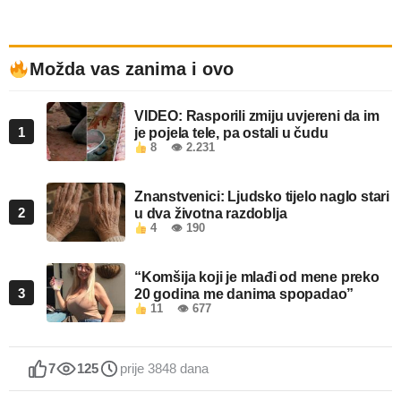
Možda vas zanima i ovo
VIDEO: Rasporili zmiju uvjereni da im
1
je pojela tele, pa ostali u čudu
8
👁 2.231
Znanstvenici: Ljudsko tijelo naglo stari
2
u dva životna razdoblja
4
👁 190
“Komšija koji je mlađi od mene preko
3
20 godina me danima spopadao”
11
👁 677
7
125
prije 3848 dana