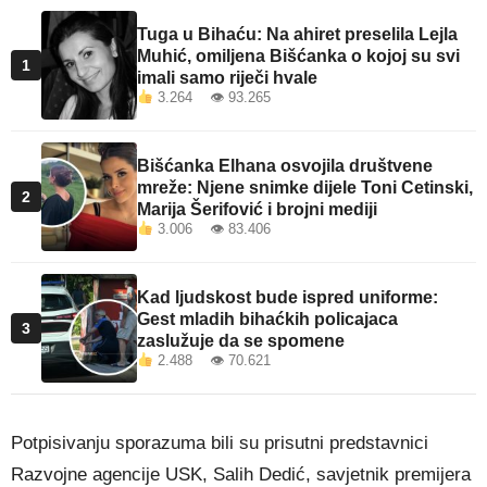
Tuga u Bihaću: Na ahiret preselila Lejla
Muhić, omiljena Bišćanka o kojoj su svi
1
imali samo riječi hvale
3.264 👁 93.265
Bišćanka Elhana osvojila društvene
mreže: Njene snimke dijele Toni Cetinski,
2
Marija Šerifović i brojni mediji
3.006 👁 83.406
Kad ljudskost bude ispred uniforme:
Gest mladih bihaćkih policajaca
3
zaslužuje da se spomene
2.488 👁 70.621
Potpisivanju sporazuma bili su prisutni predstavnici
Razvojne agencije USK, Salih Dedić, savjetnik premijera