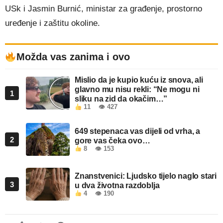
USk i Jasmin Burnić, ministar za građenje, prostorno
uređenje i zaštitu okoline.
Možda vas zanima i ovo
Mislio da je kupio kuću iz snova, ali
glavno mu nisu rekli: “Ne mogu ni
1
sliku na zid da okačim…”
11
👁 427
649 stepenaca vas dijeli od vrha, a
2
gore vas čeka ovo…
8
👁 153
Znanstvenici: Ljudsko tijelo naglo stari
3
u dva životna razdoblja
4
👁 190