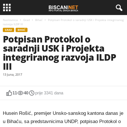
Naslovnica
Grad
Bihać
Potpisan Protokol o saradnji USK i Projekta integriranog
razvoja ILDP III
GRAD
BIHAĆ
Potpisan Protokol o
saradnji USK i Projekta
integriranog razvoja ILDP
III
13 Juna, 2017
11
40
prije 3341 dana
Husein Rošić, premijer Unsko-sanskog kantona danas je
u Bihaću, sa predstavnicima UNDP, potpisao Protokol o