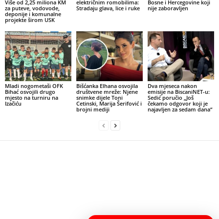
Više od 2,25 miliona KM
električnim romobilima:
Bosne i Hercegovine koji
za puteve, vodovode,
Stradaju glava, lice i ruke
nije zaboravljen
deponije i komunalne
projekte širom USK
Mladi nogometaši OFK
Bišćanka Elhana osvojila
Dva mjeseca nakon
Bihać osvojili drugo
društvene mreže: Njene
emisije na BiscaniNET-u:
mjesto na turniru na
snimke dijele Toni
Sedić poručio „Još
Izačiću
Cetinski, Marija Šerifović i
čekamo odgovor koji je
brojni mediji
najavljen za sedam dana“