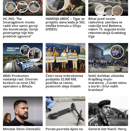
HC-ING: “Na
HAMDIJA ABDIĆ – Tigar se
Bihać pred novim
Smaragdnom mostu
prisjetio dana kada je 502.
radovima: završava se
radili smo samo gornji
viteška krenula u Oluju
raskrižje kod Bedema,
dio konstrukcije, donje
(VIDEO)
nakon 15. augusta kreće
postrojenje nije bilo
rekonstrukcija Gradskog
predmet ugovora”
trga
ARAS Production
Četiri nova mikrobiznisa
Sedić dočekao učesnike
nastavlja rast: Otvoren
podijelila 32.000 KM,
Krajiškog moto-
konkurs za nove CNC
podrška za razvoj
maratona: „Čuvate istinu
operatere u Bihaću
poslovnih ideja mladih
o borbi i žrtvi naših
branilaca“
Ministar Edvin Odobašić:
Porast povreda djece na
General Izet Nanić: Heroj