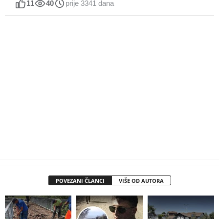
11
40
prije 3341 dana
POVEZANI ČLANCI
VIŠE OD AUTORA