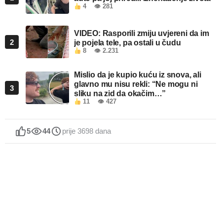
4
👁 281
VIDEO: Rasporili zmiju uvjereni da im
2
je pojela tele, pa ostali u čudu
8
👁 2.231
Mislio da je kupio kuću iz snova, ali
glavno mu nisu rekli: “Ne mogu ni
3
sliku na zid da okačim…”
11
👁 427
5
44
prije 3698 dana