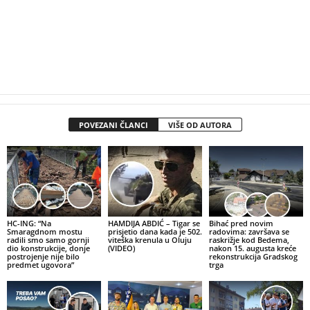
POVEZANI ČLANCI
VIŠE OD AUTORA
HC-ING: “Na
HAMDIJA ABDIĆ – Tigar se
Bihać pred novim
Smaragdnom mostu
prisjetio dana kada je 502.
radovima: završava se
radili smo samo gornji
viteška krenula u Oluju
raskrižje kod Bedema,
dio konstrukcije, donje
(VIDEO)
nakon 15. augusta kreće
postrojenje nije bilo
rekonstrukcija Gradskog
predmet ugovora”
trga