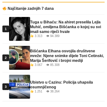
Najčitanije zadnjih 7 dana
Tuga u Bihaću: Na ahiret preselila Lejla
Muhić, omiljena Bišćanka o kojoj su svi
1
imali samo riječi hvale
3.313 👁 94.389
Bišćanka Elhana osvojila društvene
mreže: Njene snimke dijele Toni Cetinski,
2
Marija Šerifović i brojni mediji
3.067 👁 85.308
Ubistvo u Cazinu: Policija uhapsila
3
osumnjičenog
1.251 👁 38.264