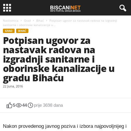
Naslovnica
Grad
Bihać
Potpisan ugovor za nastavak radova na izgradnji
sanitarne i oborinske kanalizacije u...
GRAD
BIHAĆ
Potpisan ugovor za
nastavak radova na
izgradnji sanitarne i
oborinske kanalizacije u
gradu Bihaću
22 Juna, 2016
5
44
prije 3698 dana
Nakon provedenog javnog poziva i izbora najpovoljnijeg i