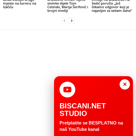
mjesto na turniru na
snimke dijele Toni
Sedić poručio „Još
Izačiću
Cetinski, Marija Šerifović i
čekamo odgovor koji je
brojni mediji
najavljen za sedam dana“
×
BISCANI.NET
STUDIO
Pretplatite se BESPLATNO na
naš YouTube kanal