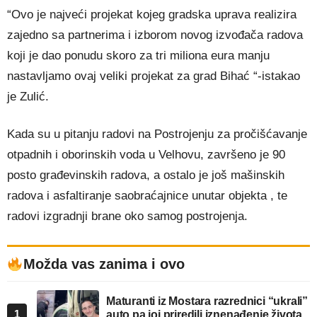
“Ovo je najveći projekat kojeg gradska uprava realizira
zajedno sa partnerima i izborom novog izvođača radova
koji je dao ponudu skoro za tri miliona eura manju
nastavljamo ovaj veliki projekat za grad Bihać “-istakao
je Zulić.
Kada su u pitanju radovi na Postrojenju za pročišćavanje
otpadnih i oborinskih voda u Velhovu, završeno je 90
posto građevinskih radova, a ostalo je još mašinskih
radova i asfaltiranje saobraćajnice unutar objekta , te
radovi izgradnji brane oko samog postrojenja.
Možda vas zanima i ovo
Maturanti iz Mostara razrednici “ukrali”
1
auto pa joj priredili iznenađenje života