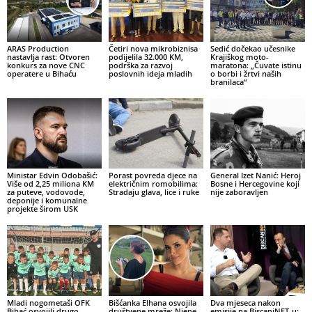
ARAS Production
Četiri nova mikrobiznisa
Sedić dočekao učesnike
nastavlja rast: Otvoren
podijelila 32.000 KM,
Krajiškog moto-
konkurs za nove CNC
podrška za razvoj
maratona: „Čuvate istinu
operatere u Bihaću
poslovnih ideja mladih
o borbi i žrtvi naših
branilaca“
Ministar Edvin Odobašić:
Porast povreda djece na
General Izet Nanić: Heroj
Više od 2,25 miliona KM
električnim romobilima:
Bosne i Hercegovine koji
za puteve, vodovode,
Stradaju glava, lice i ruke
nije zaboravljen
deponije i komunalne
projekte širom USK
Mladi nogometaši OFK
Bišćanka Elhana osvojila
Dva mjeseca nakon
Bihać osvojili drugo
društvene mreže: Njene
emisije na BiscaniNET-u: