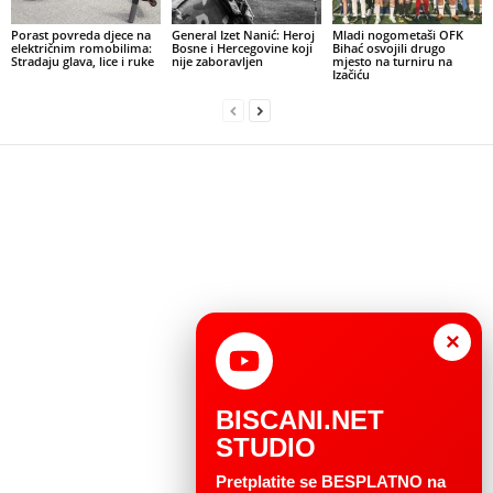
Porast povreda djece na
General Izet Nanić: Heroj
Mladi nogometaši OFK
električnim romobilima:
Bosne i Hercegovine koji
Bihać osvojili drugo
Stradaju glava, lice i ruke
nije zaboravljen
mjesto na turniru na
Izačiću
×
BISCANI.NET
STUDIO
Pretplatite se BESPLATNO na