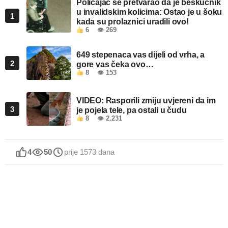
Policajac se pretvarao da je beskućnik
u invalidskim kolicima: Ostao je u šoku
1
kada su prolaznici uradili ovo!
6
👁 269
649 stepenaca vas dijeli od vrha, a
2
gore vas čeka ovo…
8
👁 153
VIDEO: Rasporili zmiju uvjereni da im
3
je pojela tele, pa ostali u čudu
8
👁 2.231
4
50
prije 1573 dana