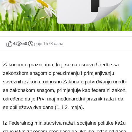
4
50
prije 1573 dana
Zakonom o praznicima, koji se na osnovu Uredbe sa
zakonskom snagom o preuzimanju i primjenjivanju
saveznih zakona, odnosno Zakona o potvrđivanju uredbi
sa zakonskom snagom, primjenjuje kao federalni zakon,
određeno da je Prvi maj međunarodni praznik rada i da
se obilježava dva dana (1. i 2. maja).
Iz Federalnog ministarstva rada i socijalne politike kažu
da je istim zakonom propisano da ukoliko jedan od dana,