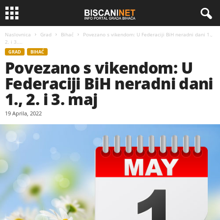
Naslovnica
Grad
Bihać
Povezano s vikendom: U Federaciji BiH neradni dani 1.,
2. i 3....
GRAD
BIHAĆ
Povezano s vikendom: U
Federaciji BiH neradni dani
1., 2. i 3. maj
19 Aprila, 2022