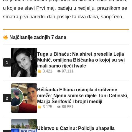
u koje se slavi Prvi maj, padaju u nedjelju, praznikom se
smatra prvi naredni dan poslije ta dva dana, saopćeno.
Najčitanije zadnjih 7 dana
Tuga u Bihaću: Na ahiret preselila Lejla
Muhić, omiljena Bišćanka o kojoj su svi
1
imali samo riječi hvale
3.421 👁 97.111
Bišćanka Elhana osvojila društvene
mreže: Njene snimke dijele Toni Cetinski,
2
Marija Šerifović i brojni mediji
3.175 👁 88.551
Ubistvo u Cazinu: Policija uhapsila