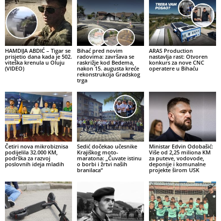
HAMDIJA ABDIĆ – Tigar se
Bihać pred novim
ARAS Production
prisjetio dana kada je 502.
radovima: završava se
nastavlja rast: Otvoren
viteška krenula u Oluju
raskrižje kod Bedema,
konkurs za nove CNC
(VIDEO)
nakon 15. augusta kreće
operatere u Bihaću
rekonstrukcija Gradskog
trga
Četiri nova mikrobiznisa
Sedić dočekao učesnike
Ministar Edvin Odobašić:
podijelila 32.000 KM,
Krajiškog moto-
Više od 2,25 miliona KM
podrška za razvoj
maratona: „Čuvate istinu
za puteve, vodovode,
poslovnih ideja mladih
o borbi i žrtvi naših
deponije i komunalne
branilaca“
projekte širom USK