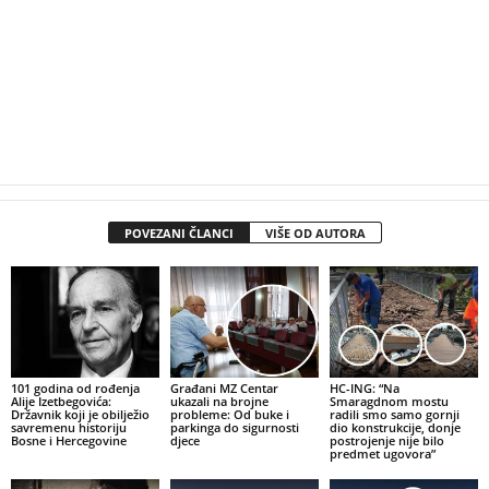
POVEZANI ČLANCI
VIŠE OD AUTORA
101 godina od rođenja
Građani MZ Centar
HC-ING: “Na
Alije Izetbegovića:
ukazali na brojne
Smaragdnom mostu
Državnik koji je obilježio
probleme: Od buke i
radili smo samo gornji
savremenu historiju
parkinga do sigurnosti
dio konstrukcije, donje
Bosne i Hercegovine
djece
postrojenje nije bilo
predmet ugovora”