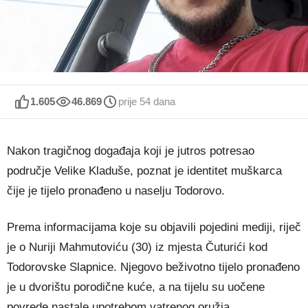
1.605
46.869
prije 54 dana
Nakon tragičnog događaja koji je jutros potresao
područje Velike Kladuše, poznat je identitet muškarca
čije je tijelo pronađeno u naselju Todorovo.
Prema informacijama koje su objavili pojedini mediji, riječ
je o Nuriji Mahmutoviću (30) iz mjesta Čuturići kod
Todorovske Slapnice. Njegovo beživotno tijelo pronađeno
je u dvorištu porodične kuće, a na tijelu su uočene
povrede nastale upotrebom vatrenog oružja.