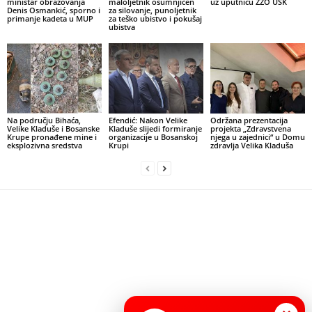
ministar obrazovanja
maloljetnik osumnjičen
uz uputnicu ZZO USK
Denis Osmankić, sporno i
za silovanje, punoljetnik
primanje kadeta u MUP
za teško ubistvo i pokušaj
ubistva
Na području Bihaća,
Efendić: Nakon Velike
Održana prezentacija
Velike Kladuše i Bosanske
Kladuše slijedi formiranje
projekta „Zdravstvena
Krupe pronađene mine i
organizacije u Bosanskoj
njega u zajednici“ u Domu
eksplozivna sredstva
Krupi
zdravlja Velika Kladuša