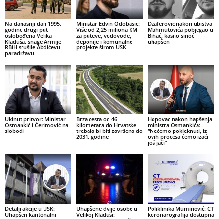
Na današnji dan 1995.
Ministar Edvin Odobašić:
Džaferović nakon ubistva
godine drugi put
Više od 2,25 miliona KM
Mahmutovića pobjegao u
oslobođena Velika
za puteve, vodovode,
Bihać, kasno sinoć
Kladuša, snage Armije
deponije i komunalne
uhapšen
RBiH srušile Abdićevu
projekte širom USK
paradržavu
Ukinut pritvor: Ministar
Brza cesta od 46
Hopovac nakon hapšenja
Osmankić i Ćerimović na
kilometara do Hrvatske
ministra Osmankića:
slobodi
trebala bi biti završena do
“Nećemo pokleknuti, iz
2031. godine
ovih procesa ćemo izaći
još jači”
Detalji akcije u USK:
Uhapšene dvije osobe u
Poliklinika Muminović: CT
Uhapšen kantonalni
Velikoj Kladuši:
koronarografija dostupna