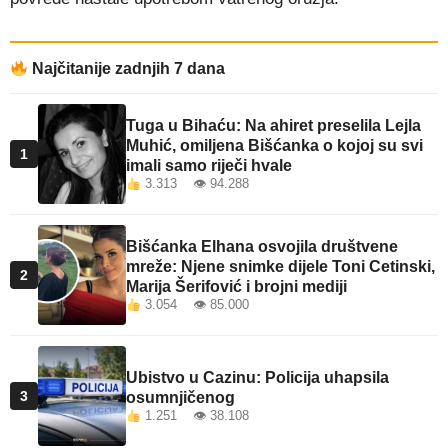
Najčitanije zadnjih 7 dana
Tuga u Bihaću: Na ahiret preselila Lejla
Muhić, omiljena Bišćanka o kojoj su svi
1
imali samo riječi hvale
3.313 👁 94.288
Bišćanka Elhana osvojila društvene
mreže: Njene snimke dijele Toni Cetinski,
2
Marija Šerifović i brojni mediji
3.054 👁 85.000
Ubistvo u Cazinu: Policija uhapsila
3
osumnjičenog
1.251 👁 38.108