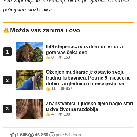
Sve zaprimljene informacije bit ce provjerene od strane
policijskih službenika.
Možda vas zanima i ovo
649 stepenaca vas dijeli od vrha, a
1
gore vas čeka ovo…
8
👁 153
Oženjen muškarac je ostavio svoju
trudnu ljubavnicu. Poslije 9 mjeseci je
2
dobio razglednicu i onesvijestio se
11
👁 857
kada je pročitao šta piše!
Znanstvenici: Ljudsko tijelo naglo stari
3
u dva životna razdoblja
4
👁 190
1.605
46.869
prije 54 dana