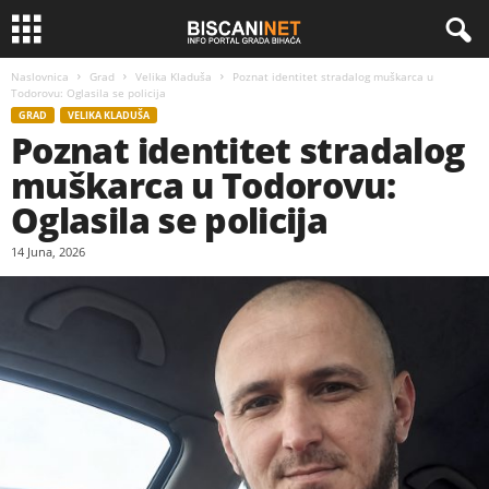
Naslovnica
Grad
Velika Kladuša
Poznat identitet stradalog muškarca u
Todorovu: Oglasila se policija
GRAD
VELIKA KLADUŠA
Poznat identitet stradalog
muškarca u Todorovu:
Oglasila se policija
14 Juna, 2026