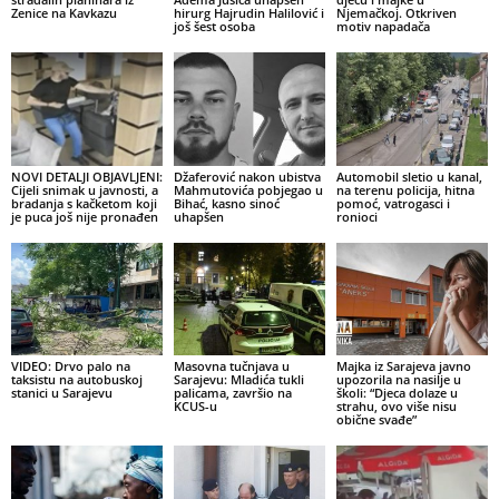
Zenice na Kavkazu
hirurg Hajrudin Halilović i
Njemačkoj. Otkriven
još šest osoba
motiv napadača
NOVI DETALJI OBJAVLJENI:
Džaferović nakon ubistva
Automobil sletio u kanal,
Cijeli snimak u javnosti, a
Mahmutovića pobjegao u
na terenu policija, hitna
bradanja s kačketom koji
Bihać, kasno sinoć
pomoć, vatrogasci i
je puca još nije pronađen
uhapšen
ronioci
VIDEO: Drvo palo na
Masovna tučnjava u
Majka iz Sarajeva javno
taksistu na autobuskoj
Sarajevu: Mladića tukli
upozorila na nasilje u
stanici u Sarajevu
palicama, završio na
školi: “Djeca dolaze u
KCUS-u
strahu, ovo više nisu
obične svađe”