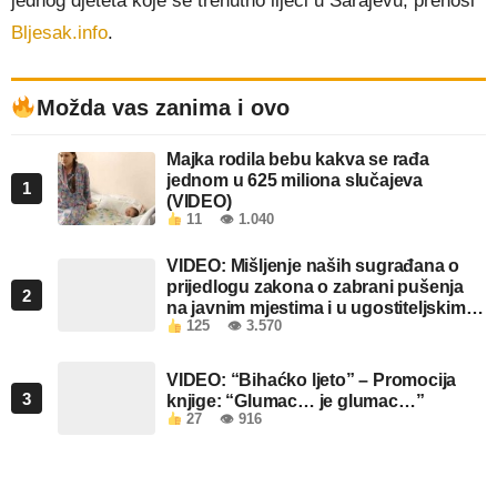
jednog djeteta koje se trenutno liječi u Sarajevu, prenosi
Bljesak.info
.
Možda vas zanima i ovo
Majka rodila bebu kakva se rađa
jednom u 625 miliona slučajeva
1
(VIDEO)
11
👁 1.040
VIDEO: Mišljenje naših sugrađana o
prijedlogu zakona o zabrani pušenja
2
na javnim mjestima i u ugostiteljskim
125
👁 3.570
objektima u FBiH
VIDEO: “Bihaćko ljeto” – Promocija
3
knjige: “Glumac… je glumac…”
27
👁 916