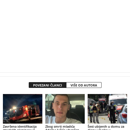
POVEZANI ČLANCI
VIŠE OD AUTORA
Završena identifikacija
Zbog smrti mladića
Šest ubijenih u domu za
stradalih planinara iz
Adema Jušića uhapšen
djecu i majke u