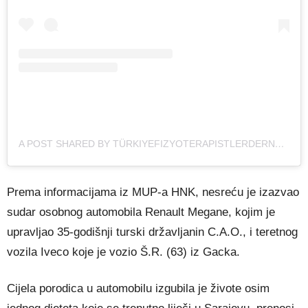
A POST SHARED BY TÜRKIYEFIZYOTERAPISTLERDERNEĞI (@TFD1969)
Prema informacijama iz MUP-a HNK, nesreću je izazvao
sudar osobnog automobila Renault Megane, kojim je
upravljao 35-godišnji turski državljanin C.A.O., i teretnog
vozila Iveco koje je vozio Š.R. (63) iz Gacka.
Cijela porodica u automobilu izgubila je živote osim