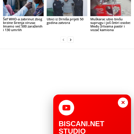
Šef WHO-a zabrinut zbog
Ubici iz Drniša prijeti 50
Muškarac ubio bivšu
brzine širenja virusa:
godina zatvora
suprugu i još četiri osobe:
Imamo već 500 zaraženih
Među žrtvama pastir i
i 130 umrlih
vozač kamiona
×
BISCANI.NET
STUDIO