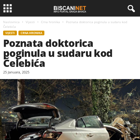
Naslovnica
Vijesti
Crna hronika
Poznata doktorica poginula u sudaru kod
Čelebića
VIJESTI
CRNA HRONIKA
Poznata doktorica
poginula u sudaru kod
Čelebića
25 Januara, 2025