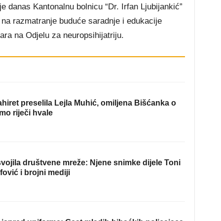
je danas Kantonalnu bolnicu “Dr. Irfan Ljubijankić”
a na razmatranje buduće saradnje i edukacije
ara na Odjelu za neuropsihijatriju.
hiret preselila Lejla Muhić, omiljena Bišćanka o
mo riječi hvale
ojila društvene mreže: Njene snimke dijele Toni
fović i brojni mediji