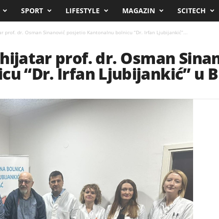
SPORT
LIFESTYLE
MAGAZIN
SCITECH
r prof. dr. Osman Sinanović posjetio Kantonalnu bolnicu “Dr. Irfan Ljubijankić”...
hijatar prof. dr. Osman Sinan
cu “Dr. Irfan Ljubijankić” u 