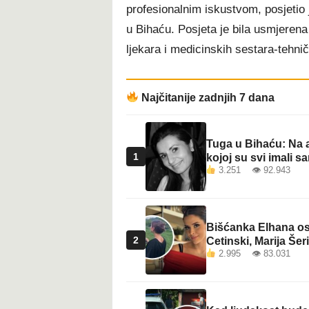
profesionalnim iskustvom, posjetio 
u Bihaću. Posjeta je bila usmjeren
ljekara i medicinskih sestara-tehnič
Najčitanije zadnjih 7 dana
Tuga u Bihaću: Na a
1
kojoj su svi imali sa
3.251 👁 92.943
Bišćanka Elhana osv
2
Cetinski, Marija Šeri
2.995 👁 83.031