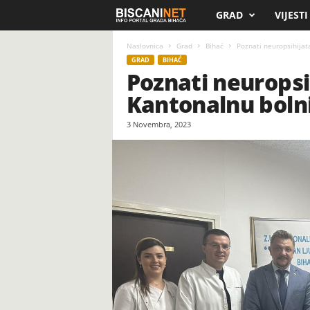
GRAD
VIJESTI
B
i
Naslovnica
Grad
Bihać
Poznati neuropsihijata
GRAD
BIHAĆ
Poznati neuropsi
s
Kantonalnu bolni
c
3 Novembra, 2023
a
n
i
.
n
e