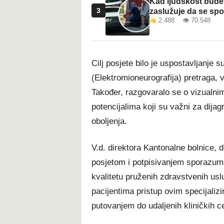
Kad ljudskost bude 
3
zaslužuje da se sp
2.488 👁 70.548
Cilj posjete bilo je uspostavljanje
(Elektromioneurografija) pretraga, v
Također, razgovaralo se o vizualni
potencijalima koji su važni za dijag
oboljenja.
V.d. direktora Kantonalne bolnice, d
posjetom i potpisivanjem sporazuma
kvalitetu pruženih zdravstvenih uslug
pacijentima pristup ovim specijali
putovanjem do udaljenih kliničkih c