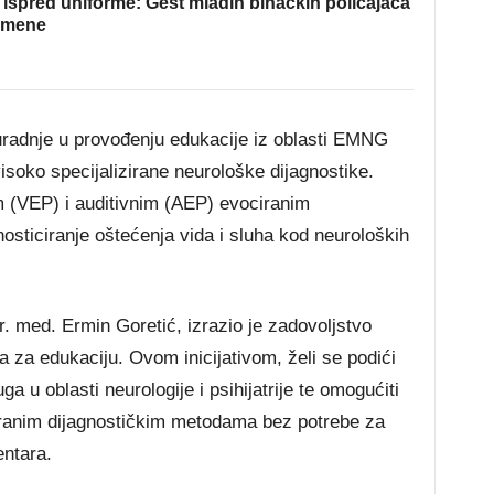
ispred uniforme: Gest mladih bihaćkih policajaca
omene
 suradnje u provođenju edukacije iz oblasti EMNG
isoko specijalizirane neurološke dijagnostike.
m (VEP) i auditivnim (AEP) evociranim
nosticiranje oštećenja vida i sluha kod neuroloških
r. med. Ermin Goretić, izrazio je zadovoljstvo
 za edukaciju. Ovom inicijativom, želi se podići
a u oblasti neurologije i psihijatrije te omogućiti
ziranim dijagnostičkim metodama bez potrebe za
entara.