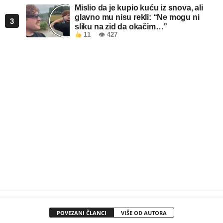
Mislio da je kupio kuću iz snova, ali
glavno mu nisu rekli: “Ne mogu ni
3
sliku na zid da okačim…”
11
👁 427
POVEZANI ČLANCI
VIŠE OD AUTORA