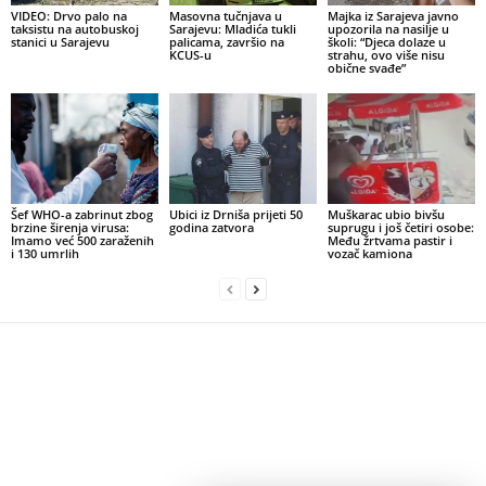
VIDEO: Drvo palo na
Masovna tučnjava u
Majka iz Sarajeva javno
taksistu na autobuskoj
Sarajevu: Mladića tukli
upozorila na nasilje u
stanici u Sarajevu
palicama, završio na
školi: “Djeca dolaze u
KCUS-u
strahu, ovo više nisu
obične svađe”
Šef WHO-a zabrinut zbog
Ubici iz Drniša prijeti 50
Muškarac ubio bivšu
brzine širenja virusa:
godina zatvora
suprugu i još četiri osobe:
Imamo već 500 zaraženih
Među žrtvama pastir i
i 130 umrlih
vozač kamiona