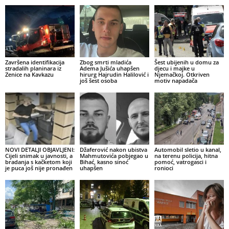
Završena identifikacija
Zbog smrti mladića
Šest ubijenih u domu za
stradalih planinara iz
Adema Jušića uhapšen
djecu i majke u
Zenice na Kavkazu
hirurg Hajrudin Halilović i
Njemačkoj. Otkriven
još šest osoba
motiv napadača
NOVI DETALJI OBJAVLJENI:
Džaferović nakon ubistva
Automobil sletio u kanal,
Cijeli snimak u javnosti, a
Mahmutovića pobjegao u
na terenu policija, hitna
bradanja s kačketom koji
Bihać, kasno sinoć
pomoć, vatrogasci i
je puca još nije pronađen
uhapšen
ronioci