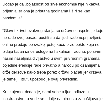
Dodao je da „bojaznost od sive ekonomije nije nikakva
prijetnja jer ona je prisutna godinama i širi se kao
pandemija“.
“Glavni krivci ovakvog stanja su državne inspekcije koje
ne rade svoj posao: pustili su da ljudi rade neprijavljeni,
online prodaju po svakoj petoj kući, brze pošte koje ne
izdaju tačan iznos usluge na fiskalnom računu, po svim
našim naseljima divljaštvo u svim privrednim granama,
pojedine efendije rade privatno a narodu po džamijama
drže dersove kako treba porez državi plaćati jer država
je temelj i itd.”, upozorio je ovaj privrednik.
Kritikujemo, dodao je, sami sebe a ljudi odlaze u
inostranstvo, a vode se i dalje na birou za zapošljavanje.