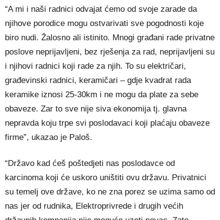
“A mi i naši radnici odvajat ćemo od svoje zarade da
njihove porodice mogu ostvarivati sve pogodnosti koje
biro nudi. Žalosno ali istinito. Mnogi građani rade privatne
poslove neprijavljeni, bez rješenja za rad, neprijavljeni su
i njihovi radnici koji rade za njih. To su električari,
građevinski radnici, keramičari – gdje kvadrat rada
keramike iznosi 25-30km i ne mogu da plate za sebe
obaveze. Zar to sve nije siva ekonomija tj. glavna
nepravda koju trpe svi poslodavaci koji plaćaju obaveze
firme”, ukazao je Paloš.
“Državo kad ćeš poštedjeti nas poslodavce od
karcinoma koji će uskoro uništiti ovu državu. Privatnici
su temelj ove države, ko ne zna porez se uzima samo od
nas jer od rudnika, Elektroprivrede i drugih većih