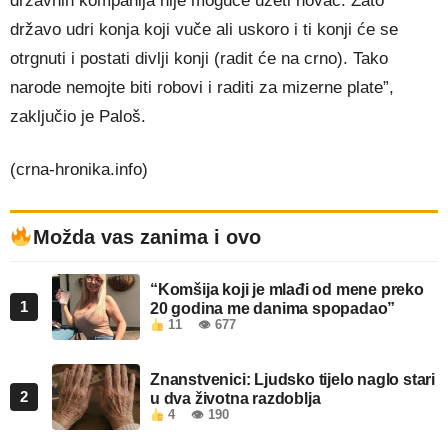
državnih kompanija nije moguće uzeti novac. Zato
državo udri konja koji vuče ali uskoro i ti konji će se
otrgnuti i postati divlji konji (radit će na crno). Tako
narode nemojte biti robovi i raditi za mizerne plate”,
zaključio je Paloš.
(crna-hronika.info)
Možda vas zanima i ovo
“Komšija koji je mlađi od mene preko
1
20 godina me danima spopadao”
11
👁 677
Znanstvenici: Ljudsko tijelo naglo stari
2
u dva životna razdoblja
4
👁 190