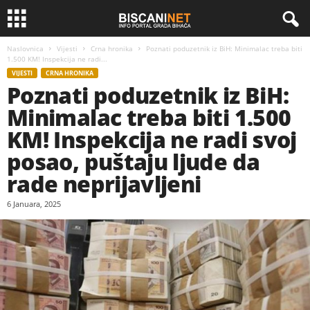
Naslovnica
Vijesti
Crna hronika
Poznati poduzetnik iz BiH: Minimalac treba biti
1.500 KM! Inspekcija ne radi...
VIJESTI
CRNA HRONIKA
Poznati poduzetnik iz BiH:
Minimalac treba biti 1.500
KM! Inspekcija ne radi svoj
posao, puštaju ljude da
rade neprijavljeni
6 Januara, 2025