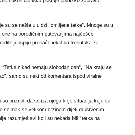
 već nakon dolaska postaje jasno ko zapravo
e su se našle u ulozi “omiljene tetke”. Mnoge su u
 one na porodičnim putovanjima najčešće
oditelji uspiju pronaći nekoliko trenutaka za
, “Tetke nikad nemaju slobodan dan”, “Na kraju se
išao”, samo su neki od komentara ispod viralne
 su priznali da se iza njega krije situacija koju su
o snimak se velikom brzinom dijeli društvenim
e razumjeti svi koji su nekada bili “tetka na