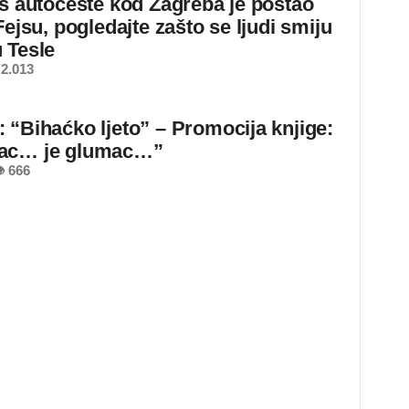
 s autoceste kod Zagreba je postao
Fejsu, pogledajte zašto se ljudi smiju
 Tesle
2.013
 “Bihaćko ljeto” – Promocija knjige:
ac… je glumac…”
 666