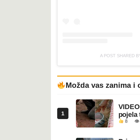
A POST SHARED BY
Možda vas zanima i 
VIDEO:
1
pojela 
8
👁 