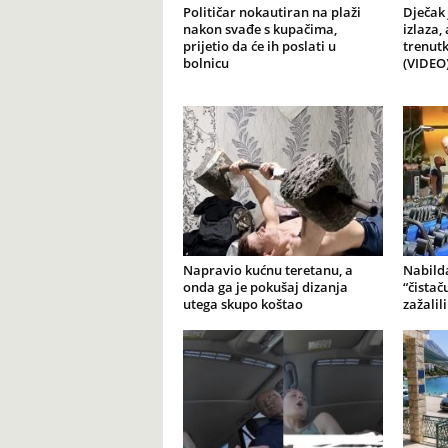
Političar nokautiran na plaži
Dječak 
nakon svađe s kupačima,
izlaza,
prijetio da će ih poslati u
trenutk
bolnicu
(VIDEO
Napravio kućnu teretanu, a
Nabilda
onda ga je pokušaj dizanja
“čistač
utega skupo koštao
zažalil