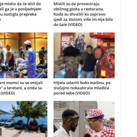
je mislio da će stići do
Mislili su da provociraju
 ali ga je u posljednjem
običnog gosta u restoranu.
u sustigla prepreka
Kada su shvatili ko zapravo
)
sjedi za stolom, više im nije bilo
do šale (VIDEO)
ni momci su se smijali
Htjela udariti boks mašinu, pa
u” u teretani, a onda su
slučajno nokautirala mladića
i (VIDEO)
pored sebe (VIDEO)