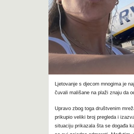
t
Ljetovanje s djecom mnogima je najl
čuvali mališane na plaži znaju da
Upravo zbog toga društvenim mreža
prikupio veliki broj pregleda i izaz
situaciju prikazala šta se događa 