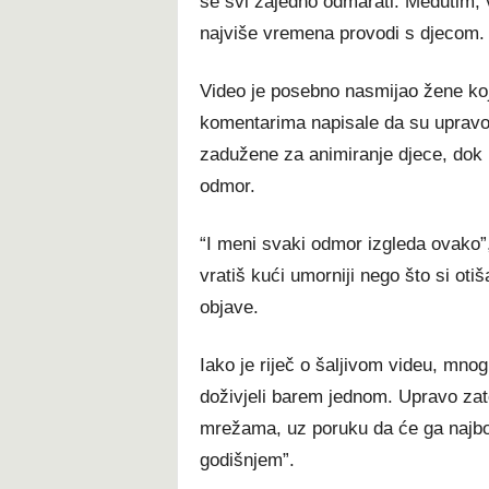
se svi zajedno odmarati. Međutim,
najviše vremena provodi s djecom.
Video je posebno nasmijao žene koj
komentarima napisale da su upravo
zadužene za animiranje djece, dok r
odmor.
“I meni svaki odmor izgleda ovako”
vratiš kući umorniji nego što si ot
objave.
Iako je riječ o šaljivom videu, mnogi
doživjeli barem jednom. Upravo zat
mrežama, uz poruku da će ga najbolj
godišnjem”.