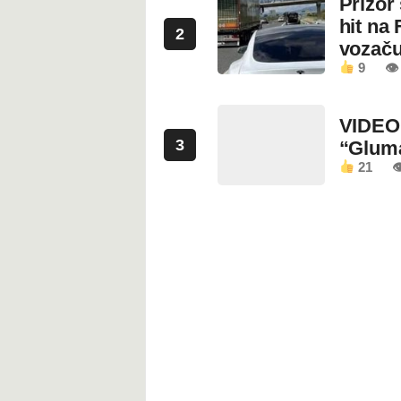
Prizor
hit na 
2
vozaču
9
👁 
VIDEO:
3
“Glum
21
