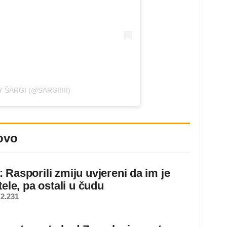
 ŠARGI (@SARGIIIII)
ovo
 Rasporili zmiju uvjereni da im je
tele, pa ostali u čudu
2.231