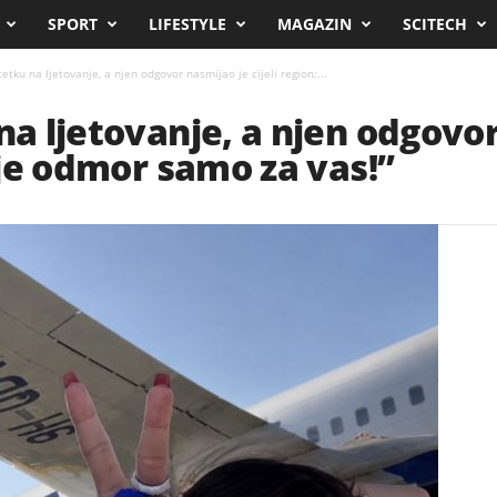
SPORT
LIFESTYLE
MAGAZIN
SCITECH
tetku na ljetovanje, a njen odgovor nasmijao je cijeli region:...
na ljetovanje, a njen odgovo
o je odmor samo za vas!”