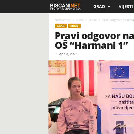
GRAD
VIJESTI
B
i
Naslovnica
Grad
Bihać
Pravi odgovor na nasil
GRAD
BIHAĆ
Pravi odgovor na 
s
OŠ “Harmani 1”
c
10 Aprila, 2022
a
n
i
.
n
e