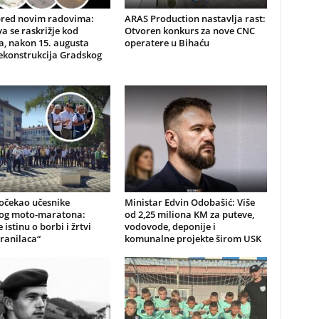
pred novim radovima:
ARAS Production nastavlja rast:
a se raskrižje kod
Otvoren konkurs za nove CNC
, nakon 15. augusta
operatere u Bihaću
ekonstrukcija Gradskog
očekao učesnike
Ministar Edvin Odobašić: Više
kog moto-maratona:
od 2,25 miliona KM za puteve,
 istinu o borbi i žrtvi
vodovode, deponije i
ranilaca“
komunalne projekte širom USK