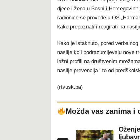
djece i žena u Bosni i Hercegovini“
radionice se provode u OŠ „Harmani
kako prepoznati i reagirati na nasilj
Kako je istaknuto, pored verbalnog 
nasilje koji podrazumijevaju nove t
lažni profili na društvenim mrežama
nasilje prevencija i to od predškols
(rtvusk.ba)
Možda vas zanima i 
Oženje
ljubavn