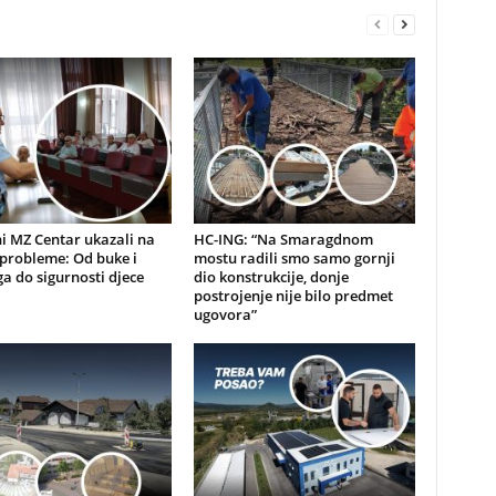
i MZ Centar ukazali na
HC-ING: “Na Smaragdnom
probleme: Od buke i
mostu radili smo samo gornji
a do sigurnosti djece
dio konstrukcije, donje
postrojenje nije bilo predmet
ugovora”