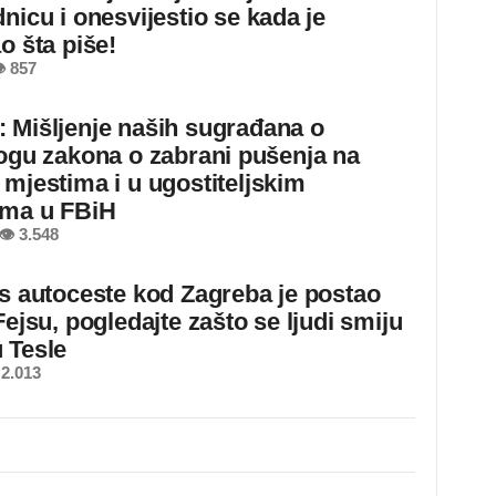
nicu i onesvijestio se kada je
o šta piše!
 857
 Mišljenje naših sugrađana o
logu zakona o zabrani pušenja na
 mjestima i u ugostiteljskim
ima u FBiH
👁 3.548
 s autoceste kod Zagreba je postao
Fejsu, pogledajte zašto se ljudi smiju
 Tesle
2.013