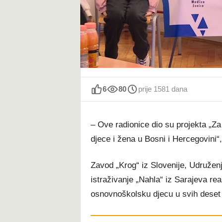
t
6
80
prije 1581 dana
– Ove radionice dio su projekta „Za
djece i žena u Bosni i Hercegovini“,
Zavod „Krog“ iz Slovenije, Udruženj
istraživanje „Nahla“ iz Sarajeva rea
osnovnoškolsku djecu u svih deset