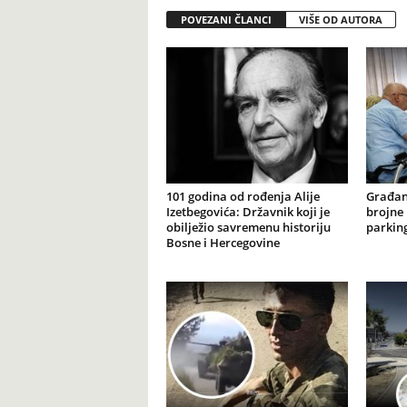
POVEZANI ČLANCI
VIŠE OD AUTORA
101 godina od rođenja Alije
Građan
Izetbegovića: Državnik koji je
brojne 
obilježio savremenu historiju
parking
Bosne i Hercegovine