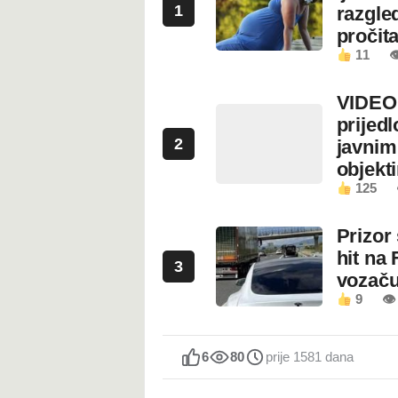
1
razgled
pročita
11

VIDEO:
prijed
2
javnim
objekt
125
Prizor
hit na 
3
vozaču
9
👁 
6
80
prije 1581 dana