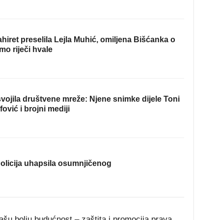
hiret preselila Lejla Muhić, omiljena Bišćanka o
mo riječi hvale
ojila društvene mreže: Njene snimke dijele Toni
fović i brojni mediji
olicija uhapsila osumnjičenog
ašu bolju budućnost – zaštita i promocija prava