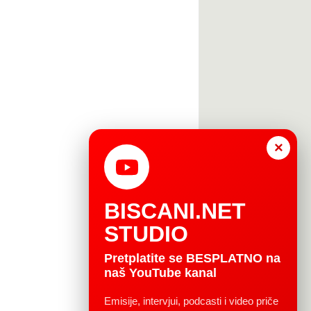
×
BISCANI.NET
STUDIO
Pretplatite se BESPLATNO na
naš YouTube kanal
Emisije, intervjui, podcasti i video priče