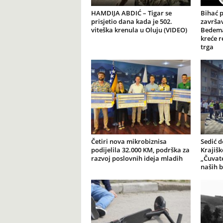
HAMDIJA ABDIĆ – Tigar se
Bihać 
prisjetio dana kada je 502.
završav
viteška krenula u Oluju (VIDEO)
Bedema
kreće r
trga
Četiri nova mikrobiznisa
Sedić d
podijelila 32.000 KM, podrška za
Krajiš
razvoj poslovnih ideja mladih
„Čuvate
naših b