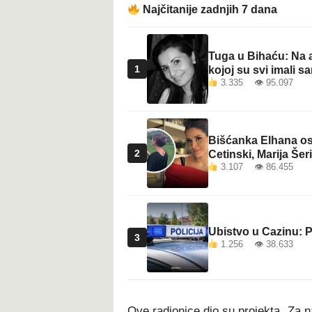
Najčitanije zadnjih 7 dana
Tuga u Bihaću: Na a
1
kojoj su svi imali sa
3.335 👁 95.097
Bišćanka Elhana osv
2
Cetinski, Marija Šeri
3.107 👁 86.455
Ubistvo u Cazinu: P
3
1.256 👁 38.633
Ove radionice dio su projekta „Za n