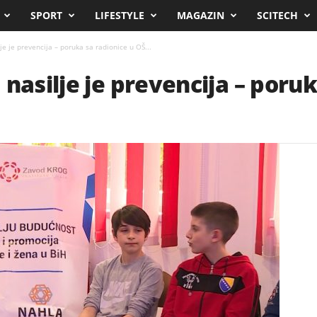
SPORT
LIFESTYLE
MAGAZIN
SCITECH
je je prevencija – poruka sa radionice u OŠ...
nasilje je prevencija – poruk