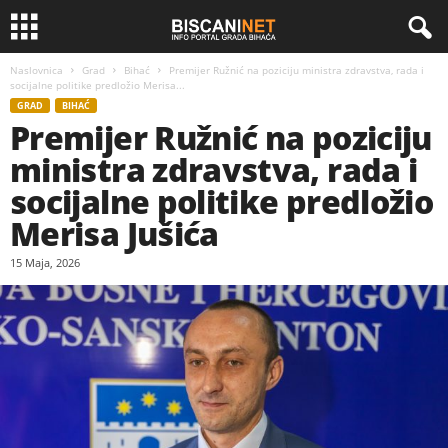
Naslovnica
Grad
Bihać
Premijer Ružnić na poziciju ministra zdravstva, rada i
socijalne politike predložio Merisa...
GRAD
BIHAĆ
Premijer Ružnić na poziciju
ministra zdravstva, rada i
socijalne politike predložio
Merisa Jušića
15 Maja, 2026