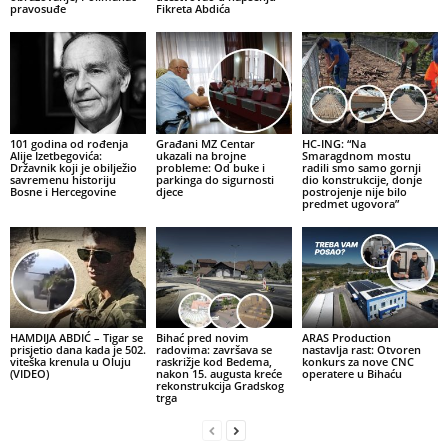
pravosuđe
Fikreta Abdića
101 godina od rođenja
Građani MZ Centar
HC-ING: “Na
Alije Izetbegovića:
ukazali na brojne
Smaragdnom mostu
Državnik koji je obilježio
probleme: Od buke i
radili smo samo gornji
savremenu historiju
parkinga do sigurnosti
dio konstrukcije, donje
Bosne i Hercegovine
djece
postrojenje nije bilo
predmet ugovora”
HAMDIJA ABDIĆ – Tigar se
Bihać pred novim
ARAS Production
prisjetio dana kada je 502.
radovima: završava se
nastavlja rast: Otvoren
viteška krenula u Oluju
raskrižje kod Bedema,
konkurs za nove CNC
(VIDEO)
nakon 15. augusta kreće
operatere u Bihaću
rekonstrukcija Gradskog
trga