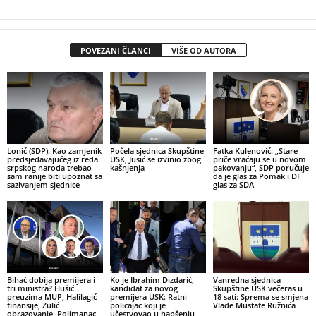
POVEZANI ČLANCI
VIŠE OD AUTORA
Lonić (SDP): Kao zamjenik
Počela sjednica Skupštine
Fatka Kulenović: „Stare
predsjedavajućeg iz reda
USK, Jusić se izvinio zbog
priče vraćaju se u novom
srpskog naroda trebao
kašnjenja
pakovanju“, SDP poručuje
sam ranije biti upoznat sa
da je glas za Pomak i DF
sazivanjem sjednice
glas za SDA
Bihać dobija premijera i
Ko je Ibrahim Dizdarić,
Vanredna sjednica
tri ministra? Hušić
kandidat za novog
Skupštine USK večeras u
preuzima MUP, Halilagić
premijera USK: Ratni
18 sati: Sprema se smjena
finansije, Zulić
policajac koji je
Vlade Mustafe Ružnića
obrazovanje, Polimanac
učestvovao u hapšenju