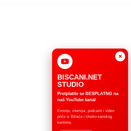
×
BISCANI.NET
STUDIO
Pretplatite se BESPLATNO na
naš YouTube kanal
Emisije, intervjui, podcasti i video
priče iz Bihaća i Unsko-sanskog
kantona.