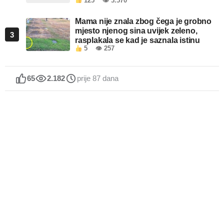
125
👁 3.570
objektima u FBiH
Mama nije znala zbog čega je grobno
mjesto njenog sina uvijek zeleno,
3
rasplakala se kad je saznala istinu
5
👁 257
65
2.182
prije 87 dana