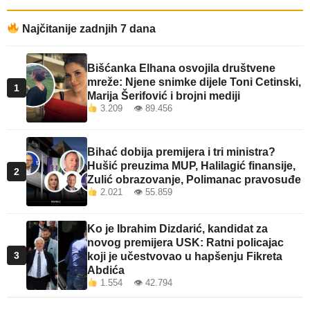
Najčitanije zadnjih 7 dana
Bišćanka Elhana osvojila društvene
mreže: Njene snimke dijele Toni Cetinski,
1
Marija Šerifović i brojni mediji
3.209 👁 89.456
Bihać dobija premijera i tri ministra?
Hušić preuzima MUP, Halilagić finansije,
2
Zulić obrazovanje, Polimanac pravosuđe
2.021 👁 55.859
Ko je Ibrahim Dizdarić, kandidat za
novog premijera USK: Ratni policajac
3
koji je učestvovao u hapšenju Fikreta
Abdića
1.554 👁 42.794