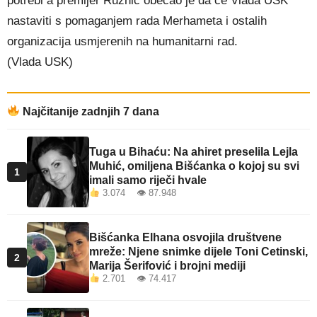
potrebi a premijer Ružnić obećao je da će Vlada USK
nastaviti s pomaganjem rada Merhameta i ostalih
organizacija usmjerenih na humanitarni rad.
(Vlada USK)
Najčitanije zadnjih 7 dana
Tuga u Bihaću: Na ahiret preselila Lejla
Muhić, omiljena Bišćanka o kojoj su svi
1
imali samo riječi hvale
3.074 👁 87.948
Bišćanka Elhana osvojila društvene
mreže: Njene snimke dijele Toni Cetinski,
2
Marija Šerifović i brojni mediji
2.701 👁 74.417