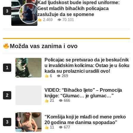
Kad ljudskost bude ispred uniforme:
Gest mladih bihaćkih policajaca
3
zaslužuje da se spomene
2.469 👁 70.101
Možda vas zanima i ovo
Policajac se pretvarao da je beskućnik
u invalidskim kolicima: Ostao je u šoku
1
kada su prolaznici uradili ovo!
6
👁 269
VIDEO: “Bihaćko ljeto” – Promocija
2
knjige: “Glumac… je glumac…”
21
👁 666
“Komšija koji je mlađi od mene preko
3
20 godina me danima spopadao”
11
👁 677