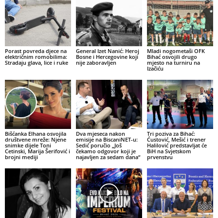
Porast povreda djece na
General Izet Nanić: Heroj
Mladi nogometaši OFK
električnim romobilima:
Bosne i Hercegovine koji
Bihać osvojili drugo
Stradaju glava, lice i ruke
nije zaboravljen
mjesto na turniru na
Izačiću
Bišćanka Elhana osvojila
Dva mjeseca nakon
Tri poziva za Bihać:
društvene mreže: Njene
emisije na BiscaniNET-u:
Ćustović, Mešić i trener
snimke dijele Toni
Sedić poručio „Još
Halilović predstavljat će
Cetinski, Marija Šerifović i
čekamo odgovor koji je
BiH na Svjetskom
brojni mediji
najavljen za sedam dana“
prvenstvu