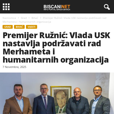
Naslovnica
Grad
Bihać
Premijer Ružnić: Vlada USK nastavlja podržavati rad
Merhameta i humanitarnih organizacija
GRAD
BIHAĆ
VIJESTI
Premijer Ružnić: Vlada USK
nastavlja podržavati rad
Merhameta i
humanitarnih organizacija
7 Novembra, 2025