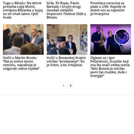
Tuga u Bihaću: Na ahiret
Grše, Eli Rojas, Paolo
Povećana osnovica za
preselila Lejla Muhić,
Barbato i brojni drugi
plate u USK: Najviše će
omiljena Bišćanka o kojoj
izvođači obilježili
dobiti oni sa najvećim
su svi imali samo riječi
Imperium Festival 2026 u
primanjima
hvale
Bihaću
Vučić u Martin Brodu:
Vučić u Bosanskoj Krajini
Oglasio se i Igor
“Rat je svima donio
održao “predavanje”: Ko
Pečenković, muzičar koji
nesreću, najvažnije je
je Srbin, a ko Srbijanac
zna šta znači velika scena:
osigurati radna mjesta”
“Ado Busola je održao
javni čas muzike, duše i
energije”