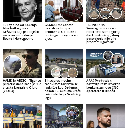
101 godina od rođenja
Građani MZ Centar
HC-ING: “Na
Alije Izetbegovića:
ukazali na brojne
Smaragdnom mostu
Državnik koji je obilježio
probleme: Od buke i
radili smo samo gornji
savremenu historiju
parkinga do sigurnosti
dio konstrukcije, donje
Bosne i Hercegovine
djece
postrojenje nije bilo
predmet ugovora”
HAMDIJA ABDIĆ – Tigar se
Bihać pred novim
ARAS Production
prisjetio dana kada je 502.
radovima: završava se
nastavlja rast: Otvoren
viteška krenula u Oluju
raskrižje kod Bedema,
konkurs za nove CNC
(VIDEO)
nakon 15. augusta kreće
operatere u Bihaću
rekonstrukcija Gradskog
trga