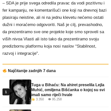
– SDA je prije svega odredila pravac da vodi pozitivnu i
fer kampanju, ne komentarišući one koji na dnevnoj bazi
plasiraju neistine, ali ni na jednu klevetu nećemo ostati
dužni i moraćemo odgovoriti. Naš je cilj, prevashodno,
da prezentiramo sve one projekte koje smo sproveli sa
viših nivoa Vlasti ali isto tako da prezentiramo svoju
predizbornu platformu koja nosi naslov “Stabilnost,
razvoj i integracije”.
Najčitanije zadnjih 7 dana
Tuga u Bihaću: Na ahiret preselila Lejla
Muhić, omiljena Bišćanka o kojoj su svi
1
imali samo riječi hvale
3.350 👁 95.258