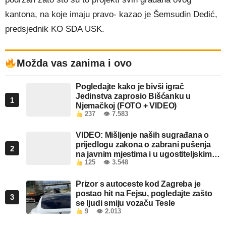
kantona, na koje imaju pravo- kazao je Šemsudin Dedić,
predsjednik KO SDA USK.
Možda vas zanima i ovo
Pogledajte kako je bivši igrač
Jedinstva zaprosio Bišćanku u
1
Njemačkoj (FOTO + VIDEO)
237
👁 7.583
VIDEO: Mišljenje naših sugrađana o
prijedlogu zakona o zabrani pušenja
2
na javnim mjestima i u ugostiteljskim
125
👁 3.548
objektima u FBiH
Prizor s autoceste kod Zagreba je
postao hit na Fejsu, pogledajte zašto
3
se ljudi smiju vozaču Tesle
9
👁 2.013