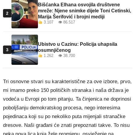
Bišćanka Elhana osvojila društvene
mreže: Njene snimke dijele Toni Cetinski,
2
Marija Šerifović i brojni mediji
3.107 👁 86.517
Ubistvo u Cazinu: Policija uhapsila
3
osumnjičenog
1.262 👁 38.700
Tri osnovne stvari su karakteristične za ove izbore, prvo,
mi imamo preko 150 političkih stranaka i naša država je
vodeća u Evropi po tom pitanju. Ta činjenica ne doprinosi
poboljšanju demokratskog procesa, nego interesima
pojedinaca koji su po nekoliko puta mijenjali stranačke
dresove. Naši građani će znati prepoznati takve. To nisu
neka nova lica koja žele promjenu, osvježenje na