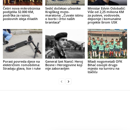
Četiri nova mikrobiznisa
Sedić dočekao učesnike
Ministar Edvin Odobašić:
podijelila 32.000 KM,
Krajiškog moto-
Više od 2,25 miliona KM
podrška za razvoj
maratona: „Čuvate istinu
za puteve, vodovode,
poslovnih ideja mladih
o borbi i žrtvi naših
deponije i komunalne
branilaca“
projekte širom USK
Porast povreda djece na
General Izet Nanić: Heroj
Mladi nogometaši OFK
električnim romobilima:
Bosne i Hercegovine koji
Bihać osvojili drugo
Stradaju glava, lice i ruke
nije zaboravljen
mjesto na turniru na
Izačiću