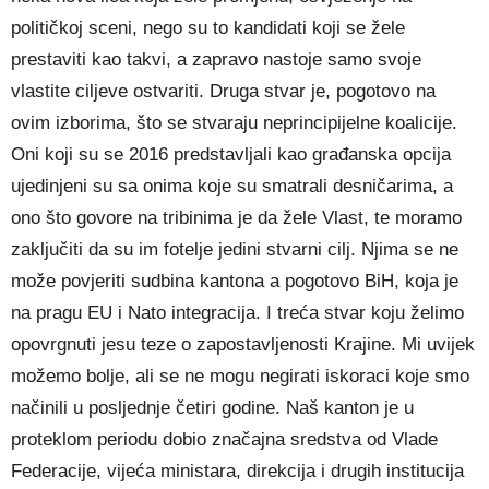
političkoj sceni, nego su to kandidati koji se žele
prestaviti kao takvi, a zapravo nastoje samo svoje
vlastite ciljeve ostvariti. Druga stvar je, pogotovo na
ovim izborima, što se stvaraju neprincipijelne koalicije.
Oni koji su se 2016 predstavljali kao građanska opcija
ujedinjeni su sa onima koje su smatrali desničarima, a
ono što govore na tribinima je da žele Vlast, te moramo
zaključiti da su im fotelje jedini stvarni cilj. Njima se ne
može povjeriti sudbina kantona a pogotovo BiH, koja je
na pragu EU i Nato integracija. I treća stvar koju želimo
opovrgnuti jesu teze o zapostavljenosti Krajine. Mi uvijek
možemo bolje, ali se ne mogu negirati iskoraci koje smo
načinili u posljednje četiri godine. Naš kanton je u
proteklom periodu dobio značajna sredstva od Vlade
Federacije, vijeća ministara, direkcija i drugih institucija