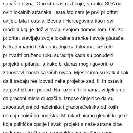
sa viših nivoa. Ono što nas razlikuje, stranku SDA od
ovih lokalnih stranaka, jeste što nam je prvi prioritet
uvijek, bila i ostala, Bosna i Hercegovina kao i svi
građani koji je doživljavaju svojom domovinom. Oni za
prioritet stavljaju svoje lokalne stranke i svoje glasače.
Nekad imamo tešku suradnju sa takvima, ne žele
prihvatiti pruženu ruku suradnje kada su ponuđeni
projekti u pitanju, a kako bi danas mogli govoriti o
zapostavljenosti sa viših nivoa. Mjesecima su kalkulisali
da li trebaju realizovati neke projekte sad, ili ih ostaviti
za post izborni period. Na raznim tribinama, vidjeli smo
da građani misle drugačije, iznose činjenice da su
zapostavljeni od načelnika i gradonačelnika od kojih
nemaju političku podršku. Mi nikad nismo gledali ko je iz
koje političke opcije i svaki projekt s naše strane biće
podržan zato što su to projekti svih građana ovog