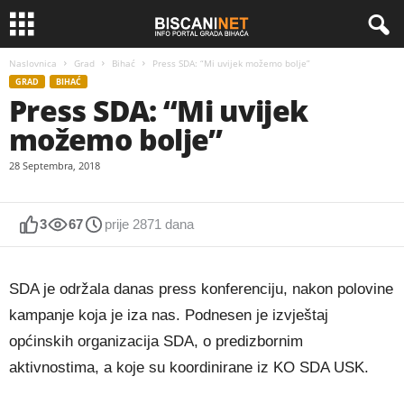
Naslovnica
Grad
Bihać
Press SDA: “Mi uvijek možemo bolje”
GRAD
BIHAĆ
Press SDA: “Mi uvijek
možemo bolje”
28 Septembra, 2018
3
67
prije 2871 dana
SDA je održala danas press konferenciju, nakon polovine
kampanje koja je iza nas. Podnesen je izvještaj
općinskih organizacija SDA, o predizbornim
aktivnostima, a koje su koordinirane iz KO SDA USK.