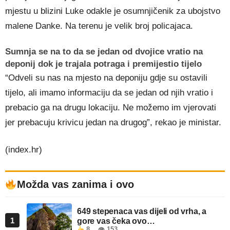
mjestu u blizini Luke odakle je osumnjičenik za ubojstvo
malene Danke. Na terenu je velik broj policajaca.
Sumnja se na to da se jedan od dvojice vratio na
deponij dok je trajala potraga i premijestio tijelo
“Odveli su nas na mjesto na deponiju gdje su ostavili
tijelo, ali imamo informaciju da se jedan od njih vratio i
prebacio ga na drugu lokaciju. Ne možemo im vjerovati
jer prebacuju krivicu jedan na drugog”, rekao je ministar.
(index.hr)
Možda vas zanima i ovo
649 stepenaca vas dijeli od vrha, a
1
gore vas čeka ovo…
8
👁 153