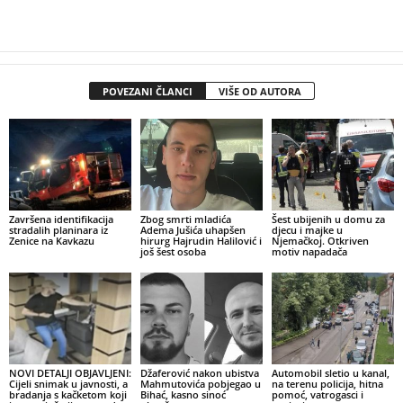
POVEZANI ČLANCI
VIŠE OD AUTORA
Završena identifikacija
Zbog smrti mladića
Šest ubijenih u domu za
stradalih planinara iz
Adema Jušića uhapšen
djecu i majke u
Zenice na Kavkazu
hirurg Hajrudin Halilović i
Njemačkoj. Otkriven
još šest osoba
motiv napadača
NOVI DETALJI OBJAVLJENI:
Džaferović nakon ubistva
Automobil sletio u kanal,
Cijeli snimak u javnosti, a
Mahmutovića pobjegao u
na terenu policija, hitna
bradanja s kačketom koji
Bihać, kasno sinoć
pomoć, vatrogasci i