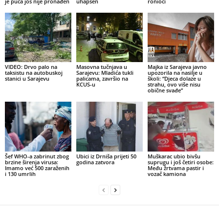
je puca još nije pronađen
uhapšen
ronioci
VIDEO: Drvo palo na
Masovna tučnjava u
Majka iz Sarajeva javno
taksistu na autobuskoj
Sarajevu: Mladića tukli
upozorila na nasilje u
stanici u Sarajevu
palicama, završio na
školi: “Djeca dolaze u
KCUS-u
strahu, ovo više nisu
obične svađe”
Šef WHO-a zabrinut zbog
Ubici iz Drniša prijeti 50
Muškarac ubio bivšu
brzine širenja virusa:
godina zatvora
suprugu i još četiri osobe:
Imamo već 500 zaraženih
Među žrtvama pastir i
i 130 umrlih
vozač kamiona