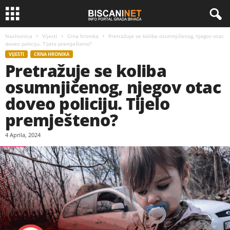
Naslovnica
Vijesti
Crna hronika
Pretražuje se koliba osumnjičenog, njegov otac
doveo policiju. Tijelo premješteno?
VIJESTI
CRNA HRONIKA
Pretražuje se koliba
osumnjičenog, njegov otac
doveo policiju. Tijelo
premješteno?
4 Aprila, 2024