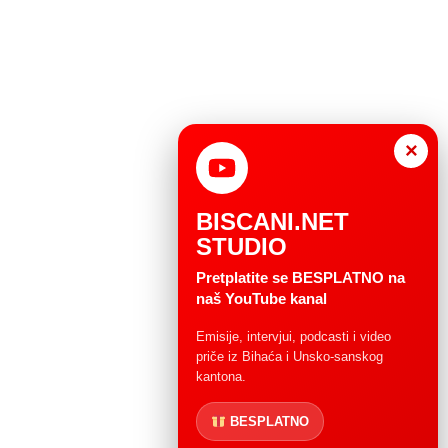
×
BISCANI.NET
STUDIO
Pretplatite se BESPLATNO na
naš YouTube kanal
Emisije, intervjui, podcasti i video
priče iz Bihaća i Unsko-sanskog
kantona.
BESPLATNO