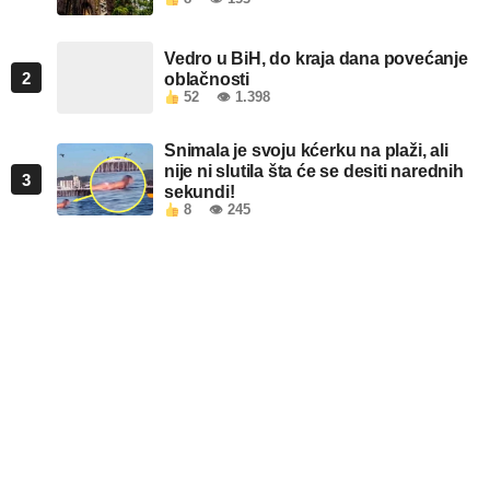
Vedro u BiH, do kraja dana povećanje
2
oblačnosti
52
👁 1.398
Snimala je svoju kćerku na plaži, ali
nije ni slutila šta će se desiti narednih
3
sekundi!
8
👁 245