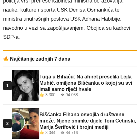
policija vrši pretrese kabineta ministra obrazovanja,
nauke, kulture i sporta USK Denisa Osmankića te
ministra unutrašnjih poslova USK Adnana Habibije,
navodno u vezi sa zapošljavanjem. Obojica su kadrovi
SDP-a.
Najčitanije zadnjih 7 dana
Tuga u Bihaću: Na ahiret preselila Lejla
Muhić, omiljena Bišćanka o kojoj su svi
1
imali samo riječi hvale
3.300 👁 94.068
Bišćanka Elhana osvojila društvene
mreže: Njene snimke dijele Toni Cetinski,
2
Marija Šerifović i brojni mediji
3.044 👁 84.716