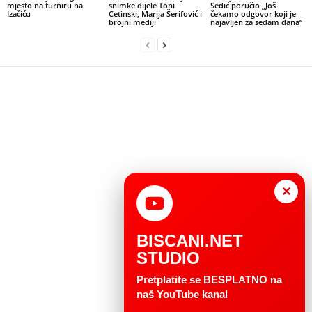
mjesto na turniru na
snimke dijele Toni
Sedić poručio „Još
Izačiću
Cetinski, Marija Šerifović i
čekamo odgovor koji je
brojni mediji
najavljen za sedam dana“
×
BISCANI.NET
STUDIO
Pretplatite se BESPLATNO na
naš YouTube kanal