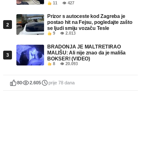
11
👁 427
Prizor s autoceste kod Zagreba je
postao hit na Fejsu, pogledajte zašto
2
se ljudi smiju vozaču Tesle
9
👁 2.013
BRADONJA JE MALTRETIRAO
MALIŠU: Ali nije znao da je mališa
3
BOKSER! (VIDEO)
8
👁 20.093
80
2.605
prije 78 dana