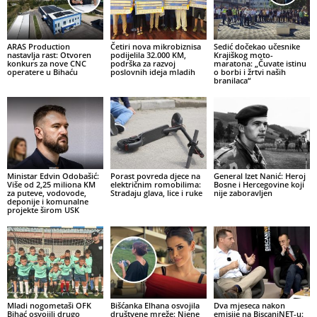
ARAS Production
Četiri nova mikrobiznisa
Sedić dočekao učesnike
nastavlja rast: Otvoren
podijelila 32.000 KM,
Krajiškog moto-
konkurs za nove CNC
podrška za razvoj
maratona: „Čuvate istinu
operatere u Bihaću
poslovnih ideja mladih
o borbi i žrtvi naših
branilaca“
Ministar Edvin Odobašić:
Porast povreda djece na
General Izet Nanić: Heroj
Više od 2,25 miliona KM
električnim romobilima:
Bosne i Hercegovine koji
za puteve, vodovode,
Stradaju glava, lice i ruke
nije zaboravljen
deponije i komunalne
projekte širom USK
Mladi nogometaši OFK
Bišćanka Elhana osvojila
Dva mjeseca nakon
Bihać osvojili drugo
društvene mreže: Njene
emisije na BiscaniNET-u: