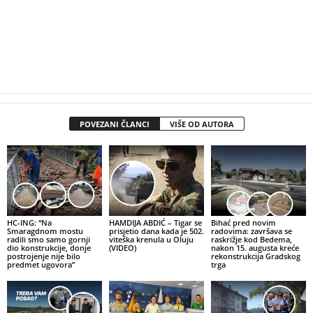
POVEZANI ČLANCI
VIŠE OD AUTORA
HC-ING: “Na
HAMDIJA ABDIĆ – Tigar se
Bihać pred novim
Smaragdnom mostu
prisjetio dana kada je 502.
radovima: završava se
radili smo samo gornji
viteška krenula u Oluju
raskrižje kod Bedema,
dio konstrukcije, donje
(VIDEO)
nakon 15. augusta kreće
postrojenje nije bilo
rekonstrukcija Gradskog
predmet ugovora”
trga