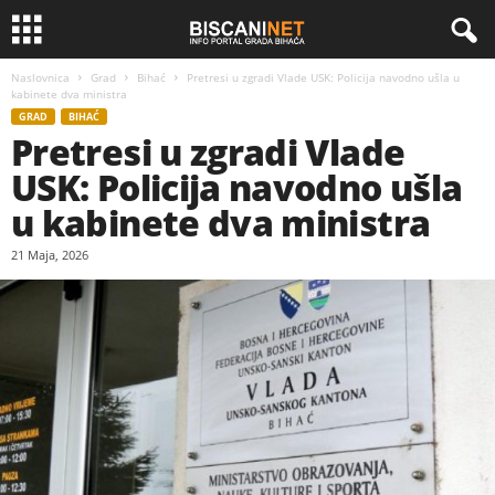
Naslovnica
Grad
Bihać
Pretresi u zgradi Vlade USK: Policija navodno ušla u
kabinete dva ministra
GRAD
BIHAĆ
Pretresi u zgradi Vlade
USK: Policija navodno ušla
u kabinete dva ministra
21 Maja, 2026