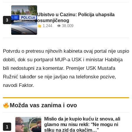
Ubistvo u Cazinu: Policija uhapsila
3
osumnjičenog
1.244 👁 38.009
Potvrdu o pretresu njihovih kabineta ovaj portal nije uspio
dobiti, dok su portparol MUP-a USK i ministar Habibija
bili nedostupni za komentar. Premijer USK Mustafa
Ružnić također se nije javljao na telefonske pozive,
navodi Faktor.
Možda vas zanima i ovo
Mislio da je kupio kuću iz snova, ali
glavno mu nisu rekli: “Ne mogu ni
1
sliku na zid da okačim…”