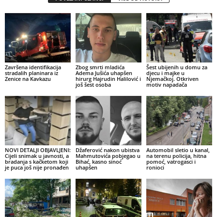
Završena identifikacija
Zbog smrti mladića
Šest ubijenih u domu za
stradalih planinara iz
Adema Jušića uhapšen
djecu i majke u
Zenice na Kavkazu
hirurg Hajrudin Halilović i
Njemačkoj. Otkriven
još šest osoba
motiv napadača
NOVI DETALJI OBJAVLJENI:
Džaferović nakon ubistva
Automobil sletio u kanal,
Cijeli snimak u javnosti, a
Mahmutovića pobjegao u
na terenu policija, hitna
bradanja s kačketom koji
Bihać, kasno sinoć
pomoć, vatrogasci i
je puca još nije pronađen
uhapšen
ronioci