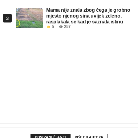
Mama nije znala zbog čega je grobno
mjesto njenog sina uvijek zeleno,
3
rasplakala se kad je saznala istinu
5
👁 257
POVEZANI ČLANCI
VIŠE OD AUTORA