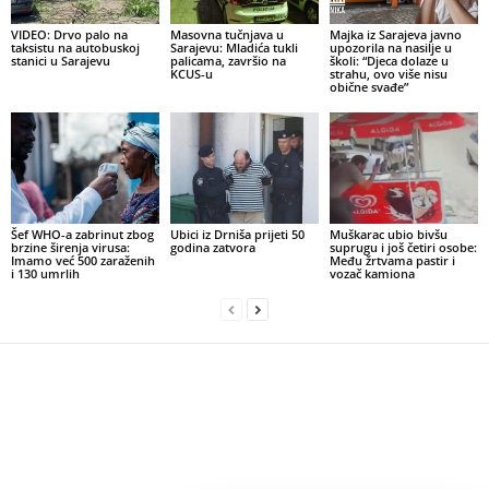
VIDEO: Drvo palo na
Masovna tučnjava u
Majka iz Sarajeva javno
taksistu na autobuskoj
Sarajevu: Mladića tukli
upozorila na nasilje u
stanici u Sarajevu
palicama, završio na
školi: “Djeca dolaze u
KCUS-u
strahu, ovo više nisu
obične svađe”
Šef WHO-a zabrinut zbog
Ubici iz Drniša prijeti 50
Muškarac ubio bivšu
brzine širenja virusa:
godina zatvora
suprugu i još četiri osobe:
Imamo već 500 zaraženih
Među žrtvama pastir i
i 130 umrlih
vozač kamiona