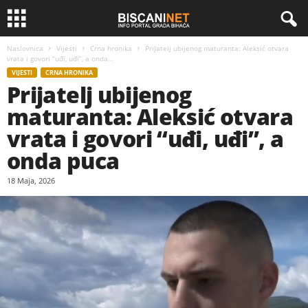
Naslovnica
Vijesti
Crna hronika
Prijatelj ubijenog maturanta: Aleksić otvara
vrata i govori “uđi, uđi”, a onda...
VIJESTI
CRNA HRONIKA
Prijatelj ubijenog
maturanta: Aleksić otvara
vrata i govori “uđi, uđi”, a
onda puca
18 Maja, 2026