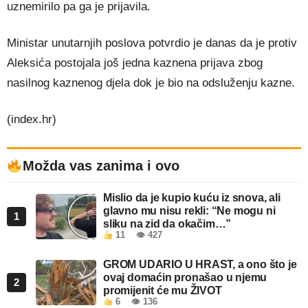
uznemirilo pa ga je prijavila.
Ministar unutarnjih poslova potvrdio je danas da je protiv
Aleksića postojala još jedna kaznena prijava zbog
nasilnog kaznenog djela dok je bio na odsluženju kazne.
(index.hr)
Možda vas zanima i ovo
Mislio da je kupio kuću iz snova, ali
glavno mu nisu rekli: “Ne mogu ni
1
sliku na zid da okačim…”
11
👁 427
GROM UDARIO U HRAST, a ono što je
ovaj domaćin pronašao u njemu
2
promijenit će mu ŽIVOT
6
👁 136