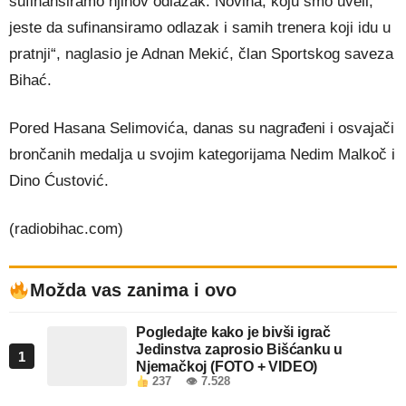
sufinansiramo njihov odlazak. Novina, koju smo uveli,
jeste da sufinansiramo odlazak i samih trenera koji idu u
pratnji“, naglasio je Adnan Mekić, član Sportskog saveza
Bihać.
Pored Hasana Selimovića, danas su nagrađeni i osvajači
brončanih medalja u svojim kategorijama Nedim Malkoč i
Dino Ćustović.
(radiobihac.com)
Možda vas zanima i ovo
Pogledajte kako je bivši igrač
Jedinstva zaprosio Bišćanku u
1
Njemačkoj (FOTO + VIDEO)
237
👁 7.528