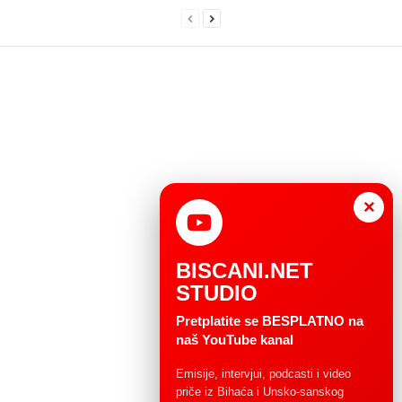
×
BISCANI.NET
STUDIO
Pretplatite se BESPLATNO na
naš YouTube kanal
Emisije, intervjui, podcasti i video
priče iz Bihaća i Unsko-sanskog