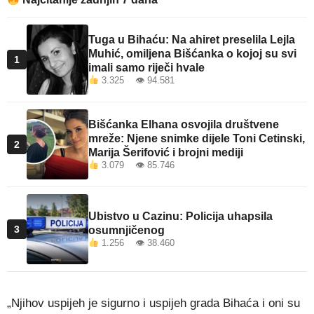
Tuga u Bihaću: Na ahiret preselila Lejla
Muhić, omiljena Bišćanka o kojoj su svi
1
imali samo riječi hvale
3.325 👁 94.581
Bišćanka Elhana osvojila društvene
mreže: Njene snimke dijele Toni Cetinski,
2
Marija Šerifović i brojni mediji
3.079 👁 85.746
Ubistvo u Cazinu: Policija uhapsila
3
osumnjičenog
1.256 👁 38.460
„Njihov uspijeh je sigurno i uspijeh grada Bihaća i oni su