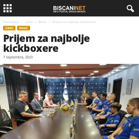
Naslovnica
Grad
Bihać
Prijem za najbolje kickboxere
GRAD
BIHAĆ
Prijem za najbolje
kickboxere
7 Septembra, 2023