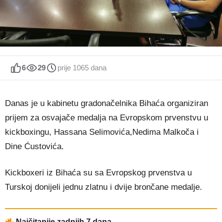
6
29
prije 1065 dana
Danas je u kabinetu gradonačelnika Bihaća organiziran
prijem za osvajače medalja na Evropskom prvenstvu u
kickboxingu, Hassana Selimovića,Nedima Malkoča i
Dine Ćustovića.
Kickboxeri iz Bihaća su sa Evropskog prvenstva u
Turskoj donijeli jednu zlatnu i dvije brončane medalje.
Najčitanije zadnjih 7 dana