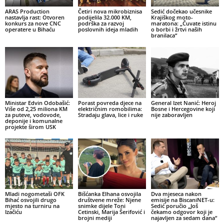
ARAS Production
Četiri nova mikrobiznisa
Sedić dočekao učesnike
nastavlja rast: Otvoren
podijelila 32.000 KM,
Krajiškog moto-
konkurs za nove CNC
podrška za razvoj
maratona: „Čuvate istinu
operatere u Bihaću
poslovnih ideja mladih
o borbi i žrtvi naših
branilaca“
Ministar Edvin Odobašić:
Porast povreda djece na
General Izet Nanić: Heroj
Više od 2,25 miliona KM
električnim romobilima:
Bosne i Hercegovine koji
za puteve, vodovode,
Stradaju glava, lice i ruke
nije zaboravljen
deponije i komunalne
projekte širom USK
Mladi nogometaši OFK
Bišćanka Elhana osvojila
Dva mjeseca nakon
Bihać osvojili drugo
društvene mreže: Njene
emisije na BiscaniNET-u:
mjesto na turniru na
snimke dijele Toni
Sedić poručio „Još
Izačiću
Cetinski, Marija Šerifović i
čekamo odgovor koji je
brojni mediji
najavljen za sedam dana“