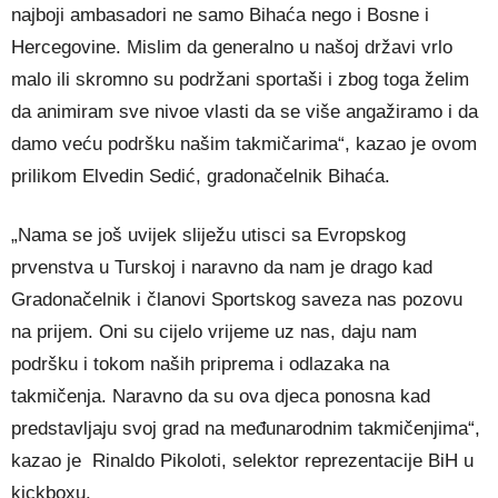
najboji ambasadori ne samo Bihaća nego i Bosne i
Hercegovine. Mislim da generalno u našoj državi vrlo
malo ili skromno su podržani sportaši i zbog toga želim
da animiram sve nivoe vlasti da se više angažiramo i da
damo veću podršku našim takmičarima“, kazao je ovom
prilikom Elvedin Sedić, gradonačelnik Bihaća.
„Nama se još uvijek sliježu utisci sa Evropskog
prvenstva u Turskoj i naravno da nam je drago kad
Gradonačelnik i članovi Sportskog saveza nas pozovu
na prijem. Oni su cijelo vrijeme uz nas, daju nam
podršku i tokom naših priprema i odlazaka na
takmičenja. Naravno da su ova djeca ponosna kad
predstavljaju svoj grad na međunarodnim takmičenjima“,
kazao je Rinaldo Pikoloti, selektor reprezentacije BiH u
kickboxu.