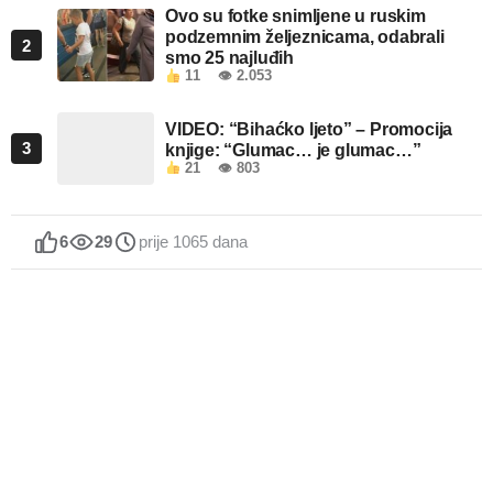
Ovo su fotke snimljene u ruskim
podzemnim željeznicama, odabrali
2
smo 25 najluđih
11
👁 2.053
VIDEO: “Bihaćko ljeto” – Promocija
3
knjige: “Glumac… je glumac…”
21
👁 803
6
29
prije 1065 dana