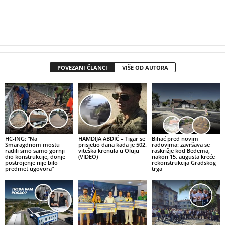
POVEZANI ČLANCI
VIŠE OD AUTORA
HC-ING: “Na
HAMDIJA ABDIĆ – Tigar se
Bihać pred novim
Smaragdnom mostu
prisjetio dana kada je 502.
radovima: završava se
radili smo samo gornji
viteška krenula u Oluju
raskrižje kod Bedema,
dio konstrukcije, donje
(VIDEO)
nakon 15. augusta kreće
postrojenje nije bilo
rekonstrukcija Gradskog
predmet ugovora”
trga