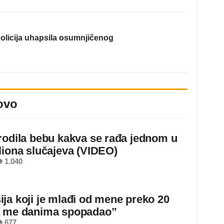
olicija uhapsila osumnjičenog
ovo
rodila bebu kakva se rađa jednom u
liona slučajeva (VIDEO)
 1.040
ja koji je mlađi od mene preko 20
a me danima spopadao”
 677