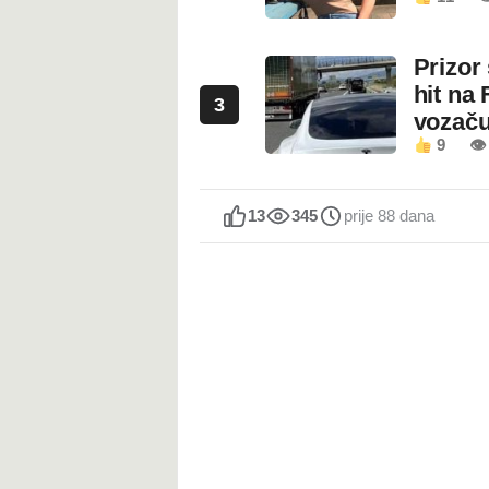
Prizor
hit na 
3
vozaču
9
👁 
13
345
prije 88 dana