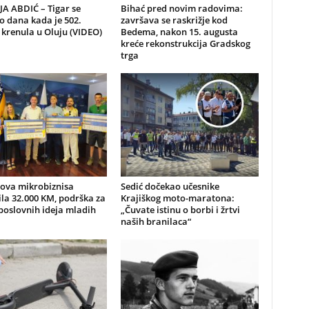
A ABDIĆ – Tigar se
Bihać pred novim radovima:
io dana kada je 502.
završava se raskrižje kod
 krenula u Oluju (VIDEO)
Bedema, nakon 15. augusta
kreće rekonstrukcija Gradskog
trga
nova mikrobiznisa
Sedić dočekao učesnike
ila 32.000 KM, podrška za
Krajiškog moto-maratona:
poslovnih ideja mladih
„Čuvate istinu o borbi i žrtvi
naših branilaca“