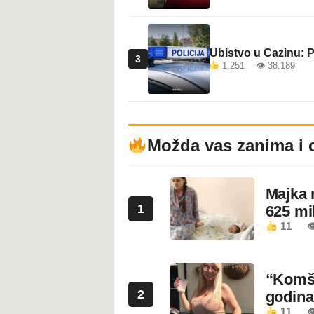
Ubistvo u Cazinu: P
3
1.251 👁 38.189
Možda vas zanima i 
Majka 
1
625 mi
11

“Komši
2
godin
11
