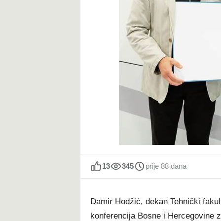
t
13
345
prije 88 dana
Damir Hodžić, dekan Tehnički fakult
konferencija Bosne i Hercegovine z