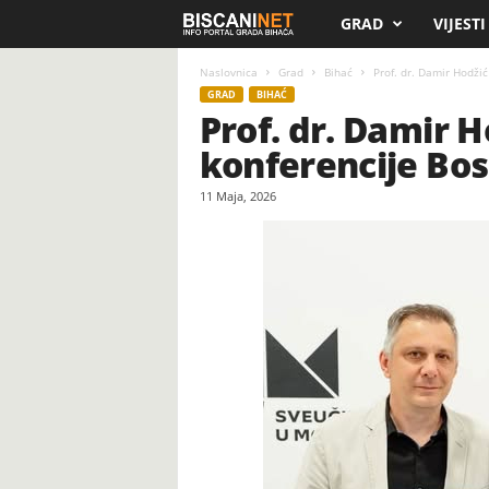
GRAD
VIJESTI
B
i
Naslovnica
Grad
Bihać
Prof. dr. Damir Hodži
GRAD
BIHAĆ
Prof. dr. Damir 
s
konferencije Bos
c
11 Maja, 2026
a
n
i
.
n
e