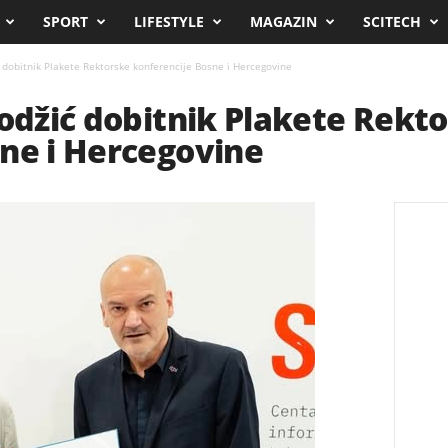
SPORT
LIFESTYLE
MAGAZIN
SCITECH
ć dobitnik Plakete Rektorske konferencije Bosne i Hercegovine
Hodžić dobitnik Plakete Rekt
ne i Hercegovine