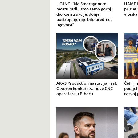
HC-ING: “Na Smaragdnom
HAMDIJ
mostu radili smo samo gornji
prisjet
dio konstrukcije, donje
viteška
postrojenje nije bilo predmet
ugovora”
ARAS Production nastavlja rast:
Četiri 
Otvoren konkurs za nove CNC
podijel
operatere u Bihaću
razvoj 