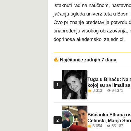
istaknuti rad na naučnom, nastavno
jačanju ugleda univerziteta u Bosni 
Ovo priznanje predstavlja potvrdu 
unapređenju visokog obrazovanja, n
doprinosa akademskoj zajednici.
Najčitanije zadnjih 7 dana
Tuga u Bihaću: Na a
1
kojoj su svi imali sa
3.313 👁 94.371
Bišćanka Elhana osv
2
Cetinski, Marija Šeri
3.054 👁 85.187