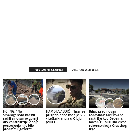
POVEZANI ČLANCI
VIŠE OD AUTORA
HC-ING: “Na
HAMDIJA ABDIĆ – Tigar se
Bihać pred novim
Smaragdnom mostu
prisjetio dana kada je 502.
radovima: završava se
radili smo samo gornji
viteška krenula u Oluju
raskrižje kod Bedema,
dio konstrukcije, donje
(VIDEO)
nakon 15. augusta kreće
postrojenje nije bilo
rekonstrukcija Gradskog
predmet ugovora”
trga