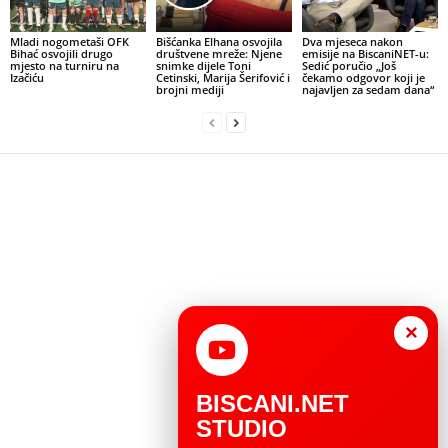
Mladi nogometaši OFK
Bišćanka Elhana osvojila
Dva mjeseca nakon
Bihać osvojili drugo
društvene mreže: Njene
emisije na BiscaniNET-u:
mjesto na turniru na
snimke dijele Toni
Sedić poručio „Još
Izačiću
Cetinski, Marija Šerifović i
čekamo odgovor koji je
brojni mediji
najavljen za sedam dana“
×
BISCANI.NET
STUDIO