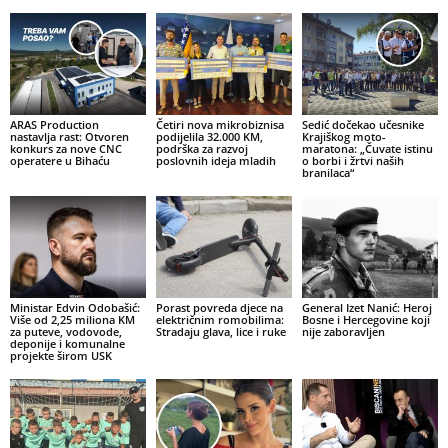
ARAS Production
Četiri nova mikrobiznisa
Sedić dočekao učesnike
nastavlja rast: Otvoren
podijelila 32.000 KM,
Krajiškog moto-
konkurs za nove CNC
podrška za razvoj
maratona: „Čuvate istinu
operatere u Bihaću
poslovnih ideja mladih
o borbi i žrtvi naših
branilaca“
Ministar Edvin Odobašić:
Porast povreda djece na
General Izet Nanić: Heroj
Više od 2,25 miliona KM
električnim romobilima:
Bosne i Hercegovine koji
za puteve, vodovode,
Stradaju glava, lice i ruke
nije zaboravljen
deponije i komunalne
projekte širom USK