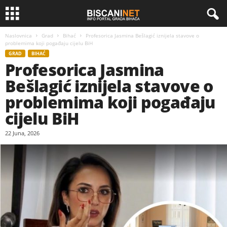
Naslovnica
Grad
Bihać
Profesorica Jasmina Bešlagić iznijela stavove o
problemima koji pogađaju cijelu BiH
GRAD
BIHAĆ
Profesorica Jasmina
Bešlagić iznijela stavove o
problemima koji pogađaju
cijelu BiH
22 Juna, 2026