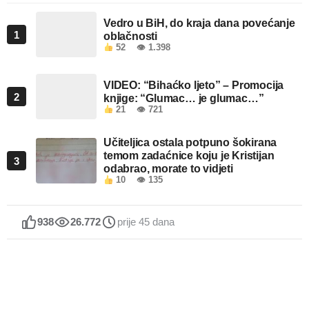
Vedro u BiH, do kraja dana povećanje
1
oblačnosti
52
👁 1.398
VIDEO: “Bihaćko ljeto” – Promocija
2
knjige: “Glumac… je glumac…”
21
👁 721
Učiteljica ostala potpuno šokirana
temom zadaćnice koju je Kristijan
3
odabrao, morate to vidjeti
10
👁 135
938
26.772
prije 45 dana