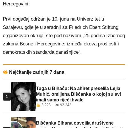
Hercegovini.
Prvi događaj održan je 10. juna na
Univerzitet u
Sarajevu
, gdje je u saradnji sa
Friedrich Ebert Stiftung
organizovan okrugli sto pod nazivom „25 godina Izbornog
zakona Bosne i Hercegovine: između okova prošlosti i
demokratskih standarda današnjice“.
Najčitanije zadnjih 7 dana
Tuga u Bihaću: Na ahiret preselila Lejla
Muhić, omiljena Bišćanka o kojoj su svi
1
imali samo riječi hvale
3.225 👁 92.242
Bišćanka Elhana osvojila društvene