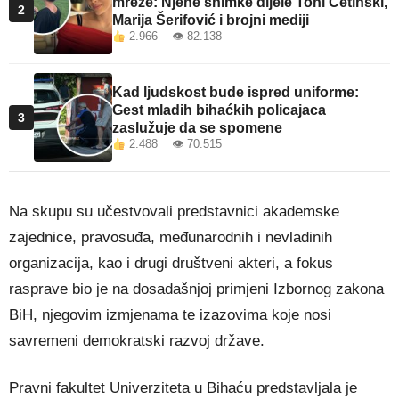
mreže: Njene snimke dijele Toni Cetinski,
2
Marija Šerifović i brojni mediji
2.966 👁 82.138
Kad ljudskost bude ispred uniforme:
Gest mladih bihaćkih policajaca
3
zaslužuje da se spomene
2.488 👁 70.515
Na skupu su učestvovali predstavnici akademske
zajednice, pravosuđa, međunarodnih i nevladinih
organizacija, kao i drugi društveni akteri, a fokus
rasprave bio je na dosadašnjoj primjeni Izbornog zakona
BiH, njegovim izmjenama te izazovima koje nosi
savremeni demokratski razvoj države.
Pravni fakultet Univerziteta u Bihaću predstavljala je