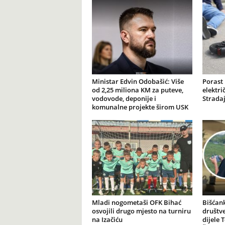
Ministar Edvin Odobašić: Više
Porast
od 2,25 miliona KM za puteve,
elektr
vodovode, deponije i
Stradaj
komunalne projekte širom USK
Mladi nogometaši OFK Bihać
Bišćank
osvojili drugo mjesto na turniru
društv
na Izačiću
dijele 