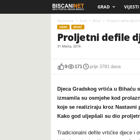
GRAD
VIJESTI
B
i
Naslovnica
Grad
Bihać
Proljetni defile djece
GRAD
BIHAĆ
Proljetni defile 
s
31 Marta, 2016
c
a
9
171
prije 3781 dana
n
Djeca Gradskog vrtića u Bihaću 
i
izmamila su osmjehe kod prolaznik
.
koje se realiziraju kroz Nastavni
Kako god uljepšali su dio prolje
n
e
Tradicionalni defile vrtićke djece i