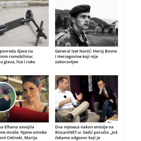
 povreda djece na
General Izet Nanić: Heroj Bosne
ičnim romobilima:
i Hercegovine koji nije
u glava, lice i ruke
zaboravljen
a Elhana osvojila
Dva mjeseca nakon emisije na
ene mreže: Njene snimke
BiscaniNET-u: Sedić poručio „Još
Toni Cetinski, Marija
čekamo odgovor koji je