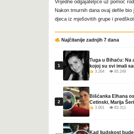
Vrijedne odgajateljice uz pomoć rodi
t
Nakon tmurnih dana ovaj defile bio 
djeca iz mješovitih grupe i predško
Najčitanije zadnjih 7 dana
Tuga u Bihaću: Na a
1
kojoj su svi imali sa
3.264 👁 93.249
Bišćanka Elhana osv
2
Cetinski, Marija Šeri
3.001 👁 83.311
Kad ljudskost bude 