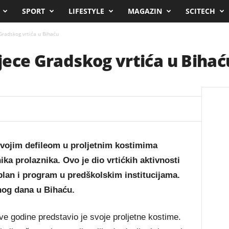
SPORT
LIFESTYLE
MAGAZIN
SCITECH
 Gradskog vrtića u Bihaću
djece Gradskog vrtića u Bihać
svojim defileom u proljetnim kostimima
a prolaznika. Ovo je dio vrtićkih aktivnosti
 plan i program u predškolskim institucijama.
tnog dana u Bihaću.
 ove godine predstavio je svoje proljetne kostime.