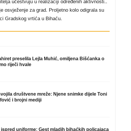
telja učestvuju u realizaciji određenih aktivnosti..
je osvježenje za grad. Proljetno kolo odigrala su
lci Gradskog vrtića u Bihaću.
hiret preselila Lejla Muhić, omiljena Bišćanka o
mo riječi hvale
ojila društvene mreže: Njene snimke dijele Toni
fović i brojni mediji
ispred uniforme: Gest mladih bihaćkih policajaca