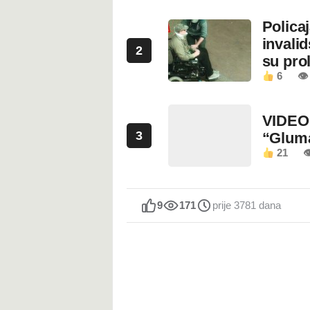
Polica
invali
2
su prol
6
👁
VIDEO:
3
“Glum
21

9
171
prije 3781 dana