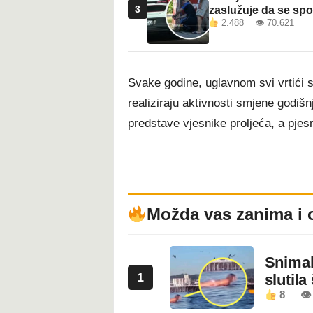
3
zaslužuje da se sp
2.488 👁 70.621
Svake godine, uglavnom svi vrtići 
realiziraju aktivnosti smjene godišn
predstave vjesnike proljeća, a pjes
Možda vas zanima i 
Snimala
1
slutila
8
👁