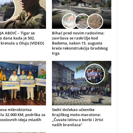
A ABDIĆ – Tigar se
Bihać pred novim radovima:
io dana kada je 502.
završava se raskrižje kod
 krenula u Oluju (VIDEO)
Bedema, nakon 15. augusta
kreće rekonstrukcija Gradskog
trga
nova mikrobiznisa
Sedić dočekao učesnike
ila 32.000 KM, podrška za
Krajiškog moto-maratona:
poslovnih ideja mladih
„Čuvate istinu o borbi i žrtvi
naših branilaca“