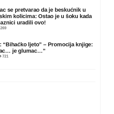
jac se pretvarao da je beskućnik u
dskim kolicima: Ostao je u šoku kada
aznici uradili ovo!
 269
 “Bihaćko ljeto” – Promocija knjige:
ac… je glumac…”
 721