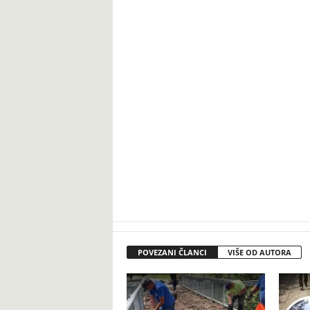
POVEZANI ČLANCI
VIŠE OD AUTORA