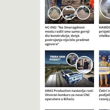
HC-ING: “Na Smaragdnom
HAMDIJ
mostu radili smo samo gornji
prisjet
dio konstrukcije, donje
viteška
postrojenje nije bilo predmet
ugovora”
ARAS Production nastavlja rast:
Četiri 
Otvoren konkurs za nove CNC
podijel
operatere u Bihaću
razvoj 