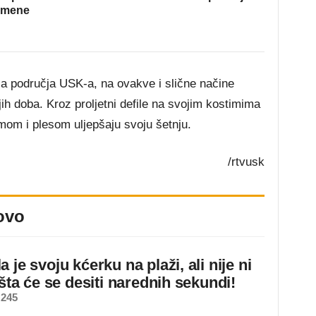
omene
sa područja USK-a, na ovakve i slične načine
jih doba. Kroz proljetni defile na svojim kostimima
mom i plesom uljepšaju svoju šetnju.
/rtvusk
ovo
 je svoju kćerku na plaži, ali nije ni
 šta će se desiti narednih sekundi!
 245