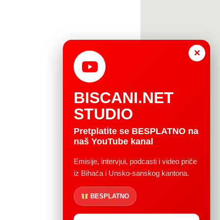
×
BISCANI.NET
STUDIO
Pretplatite se BESPLATNO na
naš YouTube kanal
Emisije, intervjui, podcasti i video priče
iz Bihaća i Unsko-sanskog kantona.
BESPLATNO