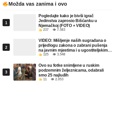
Možda vas zanima i ovo
Pogledajte kako je bivši igrač
Jedinstva zaprosio Bišćanku u
1
Njemačkoj (FOTO + VIDEO)
237
👁 7.583
VIDEO: Mišljenje naših sugrađana o
prijedlogu zakona o zabrani pušenja
2
na javnim mjestima i u ugostiteljskim
125
👁 3.548
objektima u FBiH
Ovo su fotke snimljene u ruskim
podzemnim željeznicama, odabrali
3
smo 25 najluđih
11
👁 2.053