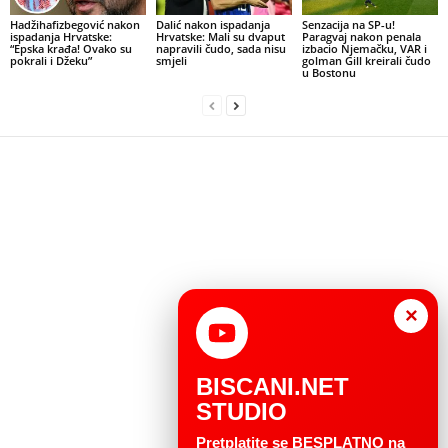
Hadžihafizbegović nakon
Dalić nakon ispadanja
Senzacija na SP-u!
ispadanja Hrvatske:
Hrvatske: Mali su dvaput
Paragvaj nakon penala
“Epska krađa! Ovako su
napravili čudo, sada nisu
izbacio Njemačku, VAR i
pokrali i Džeku”
smjeli
golman Gill kreirali čudo
u Bostonu
×
BISCANI.NET
STUDIO
Pretplatite se BESPLATNO na