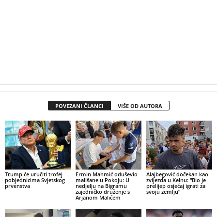
POVEZANI ČLANCI
VIŠE OD AUTORA
Trump će uručiti trofej
Ermin Mahmić oduševio
Alajbegović dočekan kao
pobjednicima Svjetskog
mališane u Pokoju: U
zvijezda u Kelnu: “Bio je
prvenstva
nedjelju na Bigramu
prelijep osjećaj igrati za
zajedničko druženje s
svoju zemlju”
Arjanom Malićem