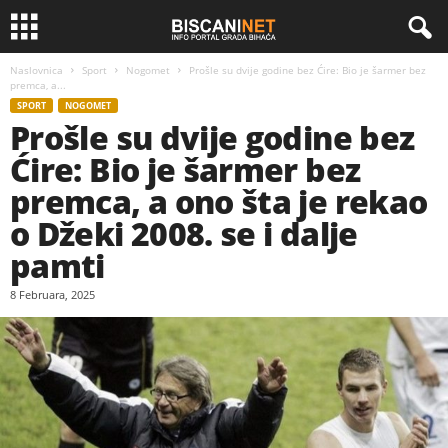
Naslovnica
Sport
Nogomet
Prošle su dvije godine bez Ćire: Bio je šarmer bez
premca, a...
SPORT
NOGOMET
Prošle su dvije godine bez
Ćire: Bio je šarmer bez
premca, a ono šta je rekao
o Džeki 2008. se i dalje
pamti
8 Februara, 2025