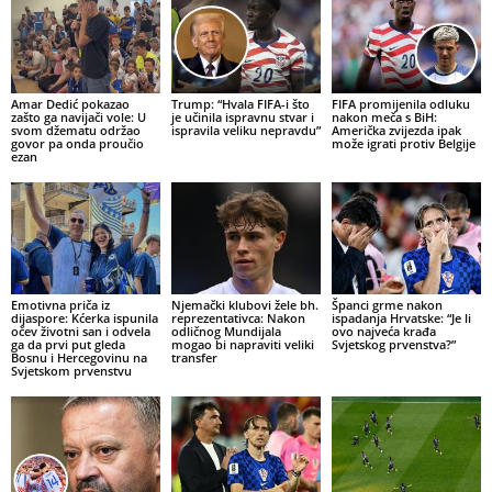
Amar Dedić pokazao
Trump: “Hvala FIFA-i što
FIFA promijenila odluku
zašto ga navijači vole: U
je učinila ispravnu stvar i
nakon meča s BiH:
svom džematu održao
ispravila veliku nepravdu”
Američka zvijezda ipak
govor pa onda proučio
može igrati protiv Belgije
ezan
Emotivna priča iz
Njemački klubovi žele bh.
Španci grme nakon
dijaspore: Kćerka ispunila
reprezentativca: Nakon
ispadanja Hrvatske: “Je li
očev životni san i odvela
odličnog Mundijala
ovo najveća krađa
ga da prvi put gleda
mogao bi napraviti veliki
Svjetskog prvenstva?”
Bosnu i Hercegovinu na
transfer
Svjetskom prvenstvu