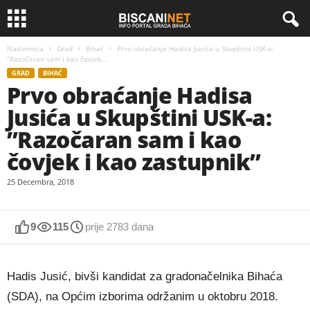
Naslovnica
Grad
Bihać
Prvo obraćanje Hadisa Jusića u Skupštini USK-a:
”Razočaran sam i kao čovjek...
GRAD
BIHAĆ
Prvo obraćanje Hadisa
Jusića u Skupštini USK-a:
”Razočaran sam i kao
čovjek i kao zastupnik”
25 Decembra, 2018
9
115
prije 2783 dana
Hadis Jusić, bivši kandidat za gradonačelnika Bihaća
(SDA), na Općim izborima održanim u oktobru 2018.