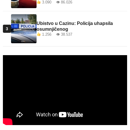
3.090 👁 86.026
Ubistvo u Cazinu: Policija uhapsila
3
osumnjičenog
1.256 👁 38.537