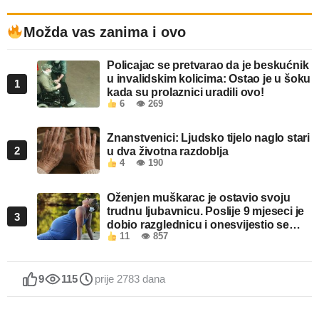
Možda vas zanima i ovo
Policajac se pretvarao da je beskućnik
u invalidskim kolicima: Ostao je u šoku
1
kada su prolaznici uradili ovo!
6
👁 269
Znanstvenici: Ljudsko tijelo naglo stari
2
u dva životna razdoblja
4
👁 190
Oženjen muškarac je ostavio svoju
trudnu ljubavnicu. Poslije 9 mjeseci je
3
dobio razglednicu i onesvijestio se
11
👁 857
kada je pročitao šta piše!
9
115
prije 2783 dana