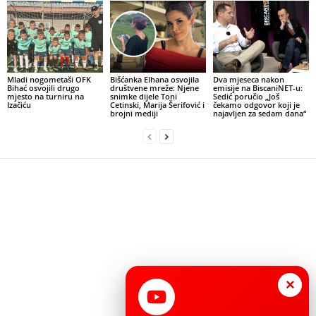
Mladi nogometaši OFK
Bišćanka Elhana osvojila
Dva mjeseca nakon
Bihać osvojili drugo
društvene mreže: Njene
emisije na BiscaniNET-u:
mjesto na turniru na
snimke dijele Toni
Sedić poručio „Još
Izačiću
Cetinski, Marija Šerifović i
čekamo odgovor koji je
brojni mediji
najavljen za sedam dana“
×