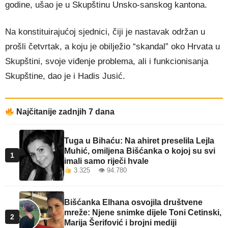
godine, ušao je u Skupštinu Unsko-sanskog kantona.
Na konstituirajućoj sjednici, čiji je nastavak održan u
prošli četvrtak, a koju je obilježio “skandal” oko Hrvata u
Skupštini, svoje viđenje problema, ali i funkcionisanja
Skupštine, dao je i Hadis Jusić.
Najčitanije zadnjih 7 dana
Tuga u Bihaću: Na ahiret preselila Lejla
Muhić, omiljena Bišćanka o kojoj su svi
1
imali samo riječi hvale
3.325 👁 94.780
Bišćanka Elhana osvojila društvene
mreže: Njene snimke dijele Toni Cetinski,
2
Marija Šerifović i brojni mediji