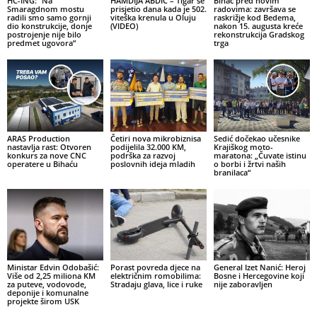
HC-ING: “Na
HAMDIJA ABDIĆ – Tigar se
Bihać pred novim
Smaragdnom mostu
prisjetio dana kada je 502.
radovima: završava se
radili smo samo gornji
viteška krenula u Oluju
raskrižje kod Bedema,
dio konstrukcije, donje
(VIDEO)
nakon 15. augusta kreće
postrojenje nije bilo
rekonstrukcija Gradskog
predmet ugovora”
trga
ARAS Production
Četiri nova mikrobiznisa
Sedić dočekao učesnike
nastavlja rast: Otvoren
podijelila 32.000 KM,
Krajiškog moto-
konkurs za nove CNC
podrška za razvoj
maratona: „Čuvate istinu
operatere u Bihaću
poslovnih ideja mladih
o borbi i žrtvi naših
branilaca“
Ministar Edvin Odobašić:
Porast povreda djece na
General Izet Nanić: Heroj
Više od 2,25 miliona KM
električnim romobilima:
Bosne i Hercegovine koji
za puteve, vodovode,
Stradaju glava, lice i ruke
nije zaboravljen
deponije i komunalne
projekte širom USK