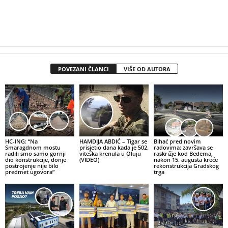
POVEZANI ČLANCI
VIŠE OD AUTORA
HC-ING: “Na
HAMDIJA ABDIĆ – Tigar se
Bihać pred novim
Smaragdnom mostu
prisjetio dana kada je 502.
radovima: završava se
radili smo samo gornji
viteška krenula u Oluju
raskrižje kod Bedema,
dio konstrukcije, donje
(VIDEO)
nakon 15. augusta kreće
postrojenje nije bilo
rekonstrukcija Gradskog
predmet ugovora”
trga