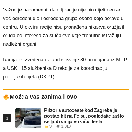
Važno je napomenuti da cilj racije nije bio cijeli centar,
već određeni dio i određena grupa osoba koje borave u
centru. U okviru racije nisu pronađena nikakva oružja ili
oruđa od interesa za slučajeve koje trenutno istražuju
nadležni organi.
Racija je izvedena uz sudjelovanje 80 policajaca iz MUP-
a USK i 15 službenika Direkcije za koordinaciju
policijskih tijela (DKPT).
Možda vas zanima i ovo
Prizor s autoceste kod Zagreba je
postao hit na Fejsu, pogledajte zašto
1
se ljudi smiju vozaču Tesle
9
👁 2.013