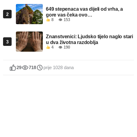
649 stepenaca vas dijeli od vrha, a
2
gore vas čeka ovo…
8
👁 153
Znanstvenici: Ljudsko tijelo naglo stari
3
u dva životna razdoblja
4
👁 190
29
718
prije 1028 dana