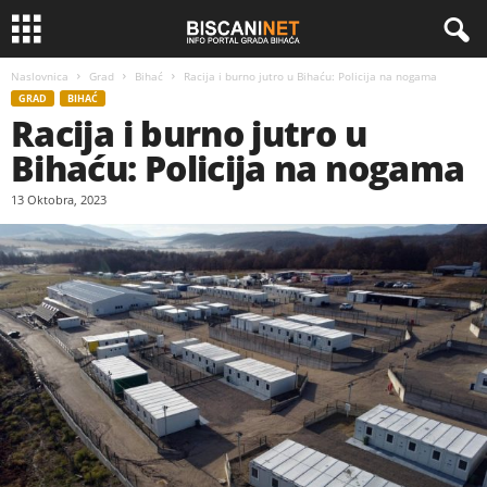
Naslovnica
Grad
Bihać
Racija i burno jutro u Bihaću: Policija na nogama
GRAD
BIHAĆ
Racija i burno jutro u
Bihaću: Policija na nogama
13 Oktobra, 2023