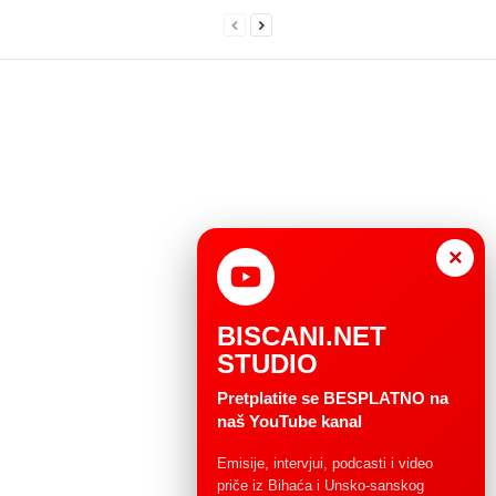
×
BISCANI.NET
STUDIO
Pretplatite se BESPLATNO na
naš YouTube kanal
Emisije, intervjui, podcasti i video
priče iz Bihaća i Unsko-sanskog