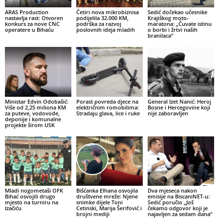
ARAS Production
Četiri nova mikrobiznisa
Sedić dočekao učesnike
nastavlja rast: Otvoren
podijelila 32.000 KM,
Krajiškog moto-
konkurs za nove CNC
podrška za razvoj
maratona: „Čuvate istinu
operatere u Bihaću
poslovnih ideja mladih
o borbi i žrtvi naših
branilaca“
Ministar Edvin Odobašić:
Porast povreda djece na
General Izet Nanić: Heroj
Više od 2,25 miliona KM
električnim romobilima:
Bosne i Hercegovine koji
za puteve, vodovode,
Stradaju glava, lice i ruke
nije zaboravljen
deponije i komunalne
projekte širom USK
Mladi nogometaši OFK
Bišćanka Elhana osvojila
Dva mjeseca nakon
Bihać osvojili drugo
društvene mreže: Njene
emisije na BiscaniNET-u:
mjesto na turniru na
snimke dijele Toni
Sedić poručio „Još
Izačiću
Cetinski, Marija Šerifović i
čekamo odgovor koji je
brojni mediji
najavljen za sedam dana“