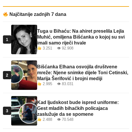
Najčitanije zadnjih 7 dana
Tuga u Bihaću: Na ahiret preselila Lejla
Muhić, omiljena Bišćanka o kojoj su svi
1
imali samo riječi hvale
3.251 👁 92.908
Bišćanka Elhana osvojila društvene
mreže: Njene snimke dijele Toni Cetinski,
2
Marija Šerifović i brojni mediji
2.995 👁 83.031
Kad ljudskost bude ispred uniforme:
Gest mladih bihaćkih policajaca
3
zaslužuje da se spomene
2.488 👁 70.548