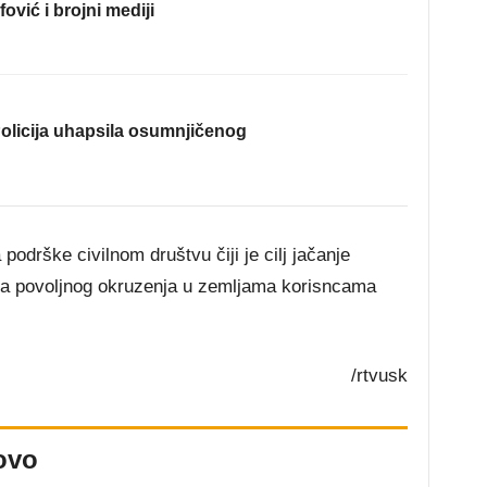
fović i brojni mediji
olicija uhapsila osumnjičenog
odrške civilnom društvu čiji je cilj jačanje
anja povoljnog okruzenja u zemljama korisncama
/rtvusk
ovo