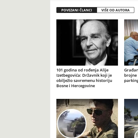
POVEZANI ČLANCI
VIŠE OD AUTORA
101 godina od rođenja Alije
Građan
Izetbegovića: Državnik koji je
brojne 
obilježio savremenu historiju
parking
Bosne i Hercegovine