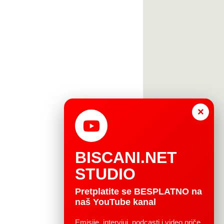
×
BISCANI.NET
STUDIO
Pretplatite se BESPLATNO na
naš YouTube kanal
Emisije, intervjui, podcasti i video priče