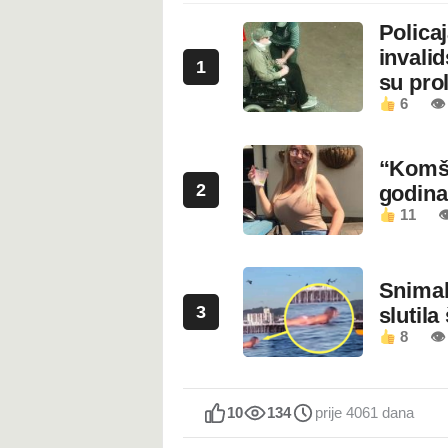
Polica
invali
1
su prol
6
👁
“Komši
2
godin
11

Snimala
3
slutila
8
👁
10
134
prije 4061 dana