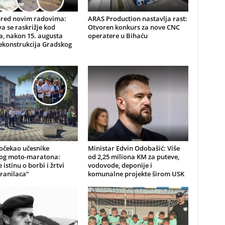
pred novim radovima:
ARAS Production nastavlja rast:
a se raskrižje kod
Otvoren konkurs za nove CNC
, nakon 15. augusta
operatere u Bihaću
ekonstrukcija Gradskog
očekao učesnike
Ministar Edvin Odobašić: Više
kog moto-maratona:
od 2,25 miliona KM za puteve,
 istinu o borbi i žrtvi
vodovode, deponije i
ranilaca“
komunalne projekte širom USK