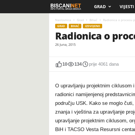
GRAD
VIJESTI
B
i
Naslovnica
Grad
Bihać
Radionica o procesu p
GRAD
BIHAĆ
IZDVOJENO
Radionica o proc
s
26 Juna, 2015
c
a
10
134
prije 4061 dana
n
O upravljanju projektnim ciklusom 
i
radionici namijenjenoj predstavnicim
.
području USK. Kako se moglo čuti, 
znanja i vještina za upravljanje pr
n
upravljanje projektnim ciklusom, o
e
BiH i TACSO Vesta Resursni centar