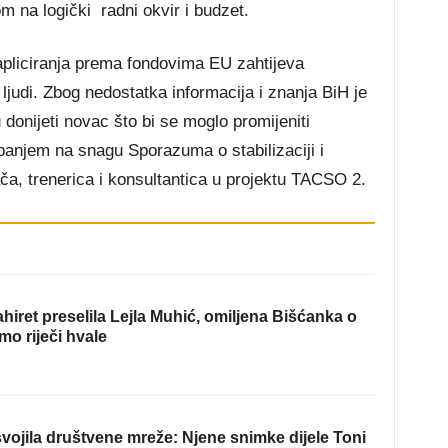
 na logički radni okvir i budzet.
 apliciranja prema fondovima EU zahtijeva
ljudi. Zbog nedostatka informacija i znanja BiH je
 donijeti novac što bi se moglo promijeniti
tupanjem na snagu Sporazuma o stabilizaciji i
jača, trenerica i konsultantica u projektu TACSO 2.
hiret preselila Lejla Muhić, omiljena Bišćanka o
mo riječi hvale
ojila društvene mreže: Njene snimke dijele Toni