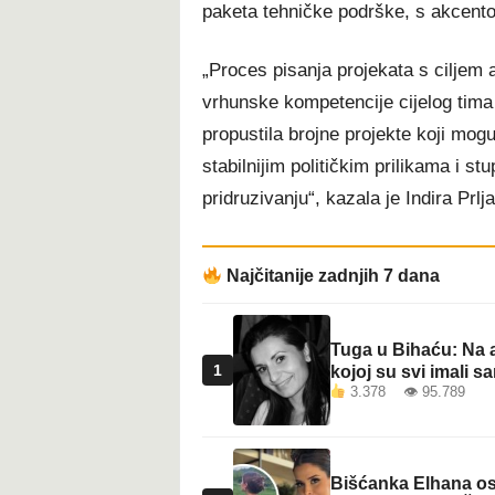
paketa tehničke podrške, s akcentom
t
„Proces pisanja projekata s ciljem
vrhunske kompetencije cijelog tima 
propustila brojne projekte koji mogu
stabilnijim političkim prilikama i s
pridruzivanju“, kazala je Indira Prl
Najčitanije zadnjih 7 dana
Tuga u Bihaću: Na a
1
kojoj su svi imali sa
3.378 👁 95.789
Bišćanka Elhana osv