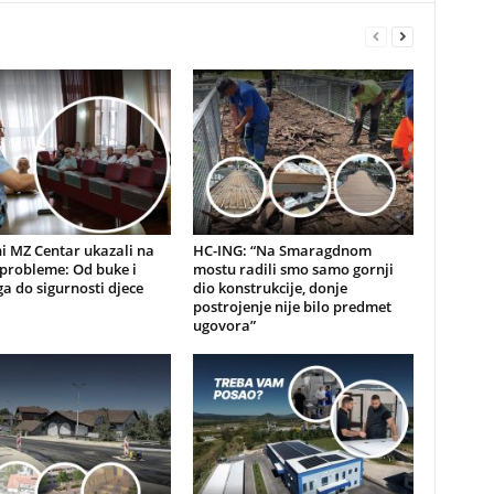
i MZ Centar ukazali na
HC-ING: “Na Smaragdnom
probleme: Od buke i
mostu radili smo samo gornji
a do sigurnosti djece
dio konstrukcije, donje
postrojenje nije bilo predmet
ugovora”