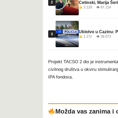
2
Cetinski, Marija Šeri
3.129 👁 87.214
Ubistvo u Cazinu: P
3
1.272 👁 39.073
Projekt TACSO 2 dio je instrumenta p
civilnog društva u okviru stimulir
IPA fondova.
Možda vas zanima i 