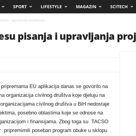
SPORT
LIFESTYLE
MAGAZIN
SCITECH
isanja i upravljanja projektima
esu pisanja i upravljanja pr
i pripremama EU aplikacija danas se govorilo na
a organizacija civilnog društva koje djeluju na
organizacijama civilnog društva u BiH nedostaje
ojektima, posebno oblastima koje se odnose na
rganizacijom i finansijama. Zbog toga su TACSO
 pripremimili poseban program obuke u sklopu