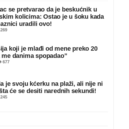
jac se pretvarao da je beskućnik u
dskim kolicima: Ostao je u šoku kada
aznici uradili ovo!
 269
ja koji je mlađi od mene preko 20
a me danima spopadao”
 677
 je svoju kćerku na plaži, ali nije ni
 šta će se desiti narednih sekundi!
 245