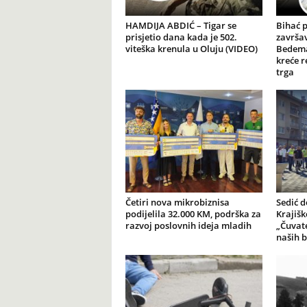
HAMDIJA ABDIĆ – Tigar se
Bihać 
prisjetio dana kada je 502.
završav
viteška krenula u Oluju (VIDEO)
Bedema
kreće r
trga
Četiri nova mikrobiznisa
Sedić d
podijelila 32.000 KM, podrška za
Krajiš
razvoj poslovnih ideja mladih
„Čuvate
naših b