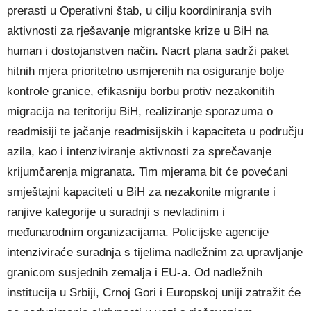
prerasti u Operativni štab, u cilju koordiniranja svih
aktivnosti za rješavanje migrantske krize u BiH na
human i dostojanstven način. Nacrt plana sadrži paket
hitnih mjera prioritetno usmjerenih na osiguranje bolje
kontrole granice, efikasniju borbu protiv nezakonitih
migracija na teritoriju BiH, realiziranje sporazuma o
readmisiji te jačanje readmisijskih i kapaciteta u području
azila, kao i intenziviranje aktivnosti za sprečavanje
krijumčarenja migranata. Tim mjerama bit će povećani
smještajni kapaciteti u BiH za nezakonite migrante i
ranjive kategorije u suradnji s nevladinim i
međunarodnim organizacijama. Policijske agencije
intenziviraće suradnja s tijelima nadležnim za upravljanje
granicom susjednih zemalja i EU-a. Od nadležnih
institucija u Srbiji, Crnoj Gori i Europskoj uniji zatražit će