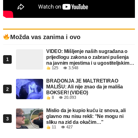
Možda vas zanima i ovo
VIDEO: Mišljenje naših sugrađana o
prijedlogu zakona o zabrani pušenja
1
na javnim mjestima i u ugostiteljskim
125
👁 3.548
objektima u FBiH
BRADONJA JE MALTRETIRAO
MALIŠU: Ali nije znao da je mališa
2
BOKSER! (VIDEO)
8
👁 20.093
Mislio da je kupio kuću iz snova, ali
glavno mu nisu rekli: “Ne mogu ni
3
sliku na zid da okačim…”
11
👁 427