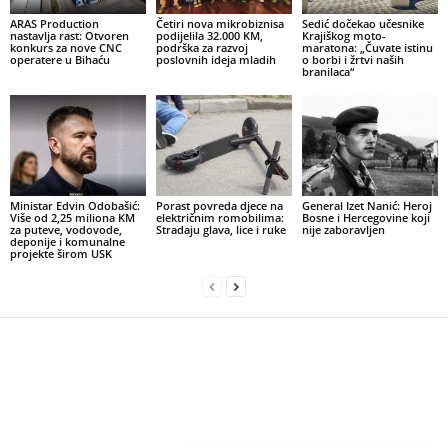
ARAS Production
Četiri nova mikrobiznisa
Sedić dočekao učesnike
nastavlja rast: Otvoren
podijelila 32.000 KM,
Krajiškog moto-
konkurs za nove CNC
podrška za razvoj
maratona: „Čuvate istinu
operatere u Bihaću
poslovnih ideja mladih
o borbi i žrtvi naših
branilaca“
Ministar Edvin Odobašić:
Porast povreda djece na
General Izet Nanić: Heroj
Više od 2,25 miliona KM
električnim romobilima:
Bosne i Hercegovine koji
za puteve, vodovode,
Stradaju glava, lice i ruke
nije zaboravljen
deponije i komunalne
projekte širom USK