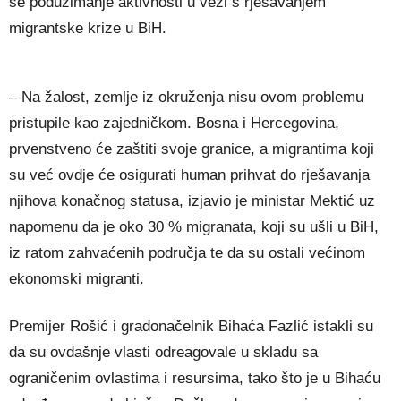
se poduzimanje aktivnosti u vezi s rješavanjem
migrantske krize u BiH.
– Na žalost, zemlje iz okruženja nisu ovom problemu
pristupile kao zajedničkom. Bosna i Hercegovina,
prvenstveno će zaštiti svoje granice, a migrantima koji
su već ovdje će osigurati human prihvat do rješavanja
njihova konačnog statusa, izjavio je ministar Mektić uz
napomenu da je oko 30 % migranata, koji su ušli u BiH,
iz ratom zahvaćenih područja te da su ostali većinom
ekonomski migranti.
Premijer Rošić i gradonačelnik Bihaća Fazlić istakli su
da su ovdašnje vlasti odreagovale u skladu sa
ograničenim ovlastima i resursima, tako što je u Bihaću