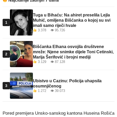
Najčitanije zadnjih 7 dana
Tuga u Bihaću: Na ahiret preselila Lejla
Muhić, omiljena Bišćanka o kojoj su svi
1
imali samo riječi hvale
3.378 👁 95.726
Bišćanka Elhana osvojila društvene
mreže: Njene snimke dijele Toni Cetinski,
2
Marija Šerifović i brojni mediji
3.129 👁 87.128
Ubistvo u Cazinu: Policija uhapsila
3
osumnjičenog
1.272 👁 39.073
Pored premijera Unsko-sanskog kantona Huseina Rošića