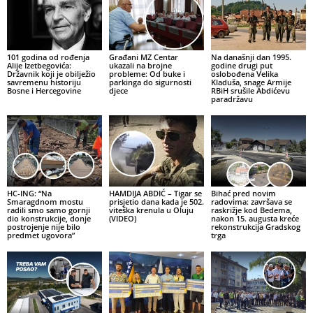
101 godina od rođenja
Građani MZ Centar
Na današnji dan 1995.
Alije Izetbegovića:
ukazali na brojne
godine drugi put
Državnik koji je obilježio
probleme: Od buke i
oslobođena Velika
savremenu historiju
parkinga do sigurnosti
Kladuša, snage Armije
Bosne i Hercegovine
djece
RBiH srušile Abdićevu
paradržavu
HC-ING: “Na
HAMDIJA ABDIĆ – Tigar se
Bihać pred novim
Smaragdnom mostu
prisjetio dana kada je 502.
radovima: završava se
radili smo samo gornji
viteška krenula u Oluju
raskrižje kod Bedema,
dio konstrukcije, donje
(VIDEO)
nakon 15. augusta kreće
postrojenje nije bilo
rekonstrukcija Gradskog
predmet ugovora”
trga