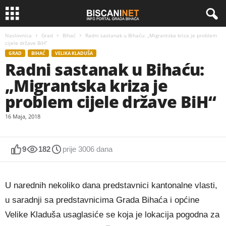
Naslovnica
Grad
Bihać
Radni sastanak u Bihaću: „Migrantska kriza je problem
cijele države BiH“
GRAD
BIHAĆ
VELIKA KLADUŠA
Radni sastanak u Bihaću:
„Migrantska kriza je
problem cijele države BiH“
16 Maja, 2018
9
182
prije 3006 dana
U narednih nekoliko dana predstavnici kantonalne vlasti,
u saradnji sa predstavnicima Grada Bihaća i općine
Velike Kladuša usaglasiće se koja je lokacija pogodna za