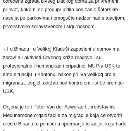
određena zgrada bivšeg Đačkog doma za privremeni
prihvat, kako bi se preduprijedilo podizanje šatorskih
naselja po parkovima i omogućio nadzor nad situacijom,
prvenstveno zdravstvenom i sigurnosnom.
– I u Bihaću i u Velikoj Kladuši zaposleni u domovima
zdravlja i aktivisti Crvenog križa reagovali su
profesionalno i humanokao i pripadnici MUP-a USK te
smo situaciju u Kantonu, nakon priliva velikog broja
migranata, uspjeli održati pod kontrolom, ističe premijer
USK.
Ocjena je to i Peter Van der Auweraert ,predstavnik
Međunarodne organizacije za migracije koja će otvoriti i
ured u Bihaću te pomoći u opremanju lokacije, koja bude