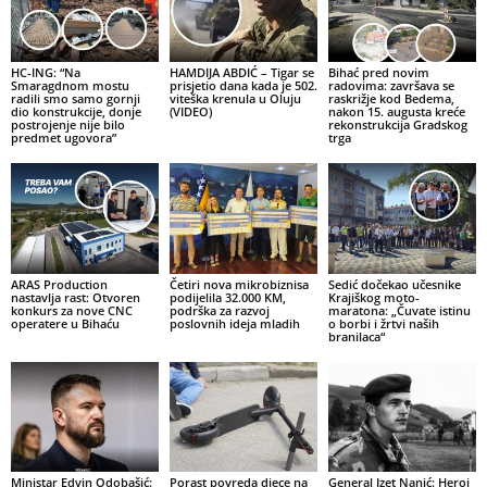
HC-ING: “Na
HAMDIJA ABDIĆ – Tigar se
Bihać pred novim
Smaragdnom mostu
prisjetio dana kada je 502.
radovima: završava se
radili smo samo gornji
viteška krenula u Oluju
raskrižje kod Bedema,
dio konstrukcije, donje
(VIDEO)
nakon 15. augusta kreće
postrojenje nije bilo
rekonstrukcija Gradskog
predmet ugovora”
trga
ARAS Production
Četiri nova mikrobiznisa
Sedić dočekao učesnike
nastavlja rast: Otvoren
podijelila 32.000 KM,
Krajiškog moto-
konkurs za nove CNC
podrška za razvoj
maratona: „Čuvate istinu
operatere u Bihaću
poslovnih ideja mladih
o borbi i žrtvi naših
branilaca“
Ministar Edvin Odobašić:
Porast povreda djece na
General Izet Nanić: Heroj