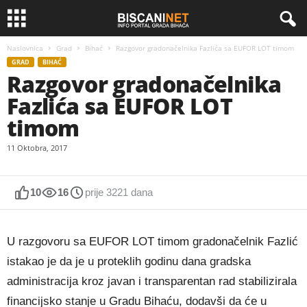
Naslovnica
Grad
Bihać
Razgovor gradonačelnika Fazlića sa EUFOR LOT timom
GRAD
BIHAĆ
Razgovor gradonačelnika
Fazlića sa EUFOR LOT
timom
11 Oktobra, 2017
10
16
prije 3221 dana
U razgovoru sa EUFOR LOT timom gradonačelnik Fazlić
istakao je da je u proteklih godinu dana gradska
administracija kroz javan i transparentan rad stabilizirala
financijsko stanje u Gradu Bihaću, dodavši da će u