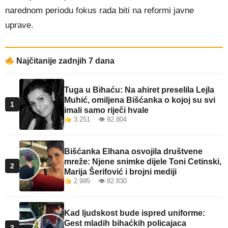
narednom periodu fokus rada biti na reformi javne
uprave.
Najčitanije zadnjih 7 dana
Tuga u Bihaću: Na ahiret preselila Lejla
Muhić, omiljena Bišćanka o kojoj su svi
1
imali samo riječi hvale
3.251 👁 92.804
Bišćanka Elhana osvojila društvene
mreže: Njene snimke dijele Toni Cetinski,
2
Marija Šerifović i brojni mediji
2.995 👁 82.830
Kad ljudskost bude ispred uniforme:
Gest mladih bihaćkih policajaca
3