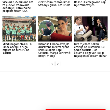
Više od 2,25 miliona KM
električnim romobilima:
Bosne i Hercegovine koji
za puteve, vodovode,
Stradaju glava, lice i ruke
nije zaboravljen
deponije i komunalne
projekte širom USK
Mladi nogometaši OFK
Bišćanka Elhana osvojila
Dva mjeseca nakon
Bihać osvojili drugo
društvene mreže: Njene
emisije na BiscaniNET-u:
mjesto na turniru na
snimke dijele Toni
Sedić poručio „Još
Izačiću
Cetinski, Marija Šerifović i
čekamo odgovor koji je
brojni mediji
najavljen za sedam dana“