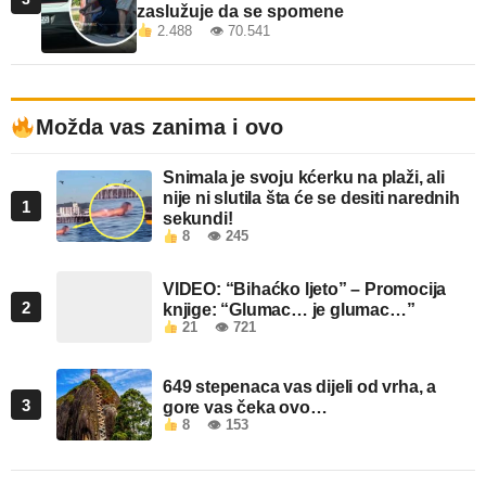
zaslužuje da se spomene
2.488 👁 70.541
Možda vas zanima i ovo
Snimala je svoju kćerku na plaži, ali
nije ni slutila šta će se desiti narednih
1
sekundi!
8
👁 245
VIDEO: “Bihaćko ljeto” – Promocija
2
knjige: “Glumac… je glumac…”
21
👁 721
649 stepenaca vas dijeli od vrha, a
3
gore vas čeka ovo…
8
👁 153