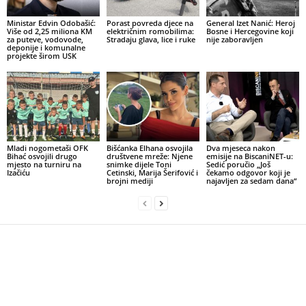
Ministar Edvin Odobašić:
Porast povreda djece na
General Izet Nanić: Heroj
Više od 2,25 miliona KM
električnim romobilima:
Bosne i Hercegovine koji
za puteve, vodovode,
Stradaju glava, lice i ruke
nije zaboravljen
deponije i komunalne
projekte širom USK
Mladi nogometaši OFK
Bišćanka Elhana osvojila
Dva mjeseca nakon
Bihać osvojili drugo
društvene mreže: Njene
emisije na BiscaniNET-u:
mjesto na turniru na
snimke dijele Toni
Sedić poručio „Još
Izačiću
Cetinski, Marija Šerifović i
čekamo odgovor koji je
brojni mediji
najavljen za sedam dana“