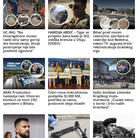
HC-ING: “Na
HAMDIJA ABDIĆ – Tigar se
Bihać pred novim
Smaragdnom mostu
prisjetio dana kada je 502.
radovima: završava se
radili smo samo gornji
viteška krenula u Oluju
raskrižje kod Bedema,
dio konstrukcije, donje
(VIDEO)
nakon 15. augusta kreće
postrojenje nije bilo
rekonstrukcija Gradskog
predmet ugovora”
trga
ARAS Production
Četiri nova mikrobiznisa
Sedić dočekao učesnike
nastavlja rast: Otvoren
podijelila 32.000 KM,
Krajiškog moto-
konkurs za nove CNC
podrška za razvoj
maratona: „Čuvate istinu
operatere u Bihaću
poslovnih ideja mladih
o borbi i žrtvi naših
branilaca“