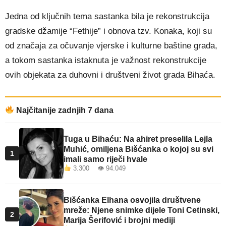
Jedna od ključnih tema sastanka bila je rekonstrukcija
gradske džamije “Fethije” i obnova tzv. Konaka, koji su
od značaja za očuvanje vjerske i kulturne baštine grada,
a tokom sastanka istaknuta je važnost rekonstrukcije
ovih objekata za duhovni i društveni život grada Bihaća.
Najčitanije zadnjih 7 dana
Tuga u Bihaću: Na ahiret preselila Lejla
Muhić, omiljena Bišćanka o kojoj su svi
1
imali samo riječi hvale
3.300 👁 94.049
Bišćanka Elhana osvojila društvene
mreže: Njene snimke dijele Toni Cetinski,
2
Marija Šerifović i brojni mediji