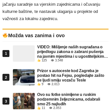
jačanju saradnje sa vjerskim zajednicama i očuvanju
kulturne baštine, te nastavak ulaganja u projekte od
važnosti za lokalnu zajednicu.
Možda vas zanima i ovo
VIDEO: Mišljenje naših sugrađana o
prijedlogu zakona o zabrani pušenja
1
na javnim mjestima i u ugostiteljskim
125
👁 3.548
objektima u FBiH
Prizor s autoceste kod Zagreba je
postao hit na Fejsu, pogledajte zašto
2
se ljudi smiju vozaču Tesle
9
👁 2.013
Ovo su fotke snimljene u ruskim
podzemnim željeznicama, odabrali
3
smo 25 najluđih
11
👁 2.053