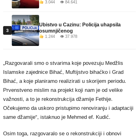
3.044 👁 84.641
Ubistvo u Cazinu: Policija uhapsila
3
osumnjičenog
1.244 👁 37.978
„Razgovarali smo o stvarima koje povezuju Medžlis
Islamske zajednice Bihać, Muftijstvo bihaćko i Grad
Bihać, a koje planiramo realizirati u skorijem periodu.
Prvenstveno mislim na projekt koji nam je od velike
važnosti, a to je rekonstrukcija džamije Fethije.
Očekujemo da uskoro pristupimo renoviranju i adaptaciji
same džamije“, istaknuo je Mehmed ef. Kudić.
Osim toga, razgovaralo se o rekonstrukciji i obnovi