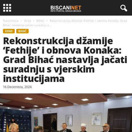
Naslovnica
Grad
Bihać
Rekonstrukcija džamije ‘Fethije’ i obnova Konaka: Grad
Bihać nastavlja jačati suradnju s...
GRAD
BIHAĆ
Rekonstrukcija džamije
‘Fethije’ i obnova Konaka:
Grad Bihać nastavlja jačati
suradnju s vjerskim
institucijama
16 Decembra, 2024