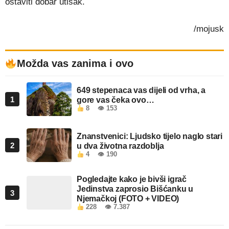
ostaviti dobar utisak.
/mojusk
Možda vas zanima i ovo
649 stepenaca vas dijeli od vrha, a
1
gore vas čeka ovo…
8
👁 153
Znanstvenici: Ljudsko tijelo naglo stari
2
u dva životna razdoblja
4
👁 190
Pogledajte kako je bivši igrač
Jedinstva zaprosio Bišćanku u
3
Njemačkoj (FOTO + VIDEO)
228
👁 7.387