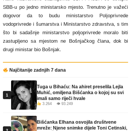
SBB-u po jedno ministarsko mjesto. Trenutno je važeći
dogovor da to budu ministarstvo Poljoprivrede
vodoprivrede i šumarstva i Ministarstvo zdravstva, s tim
što bi sadašnje ministarstvo poljoprivrede moralo biti
zastupljeno sa mjestom ne Bošnjačkog člana, dok bi
drugi ministar bio Bošnjak.
Najčitanije zadnjih 7 dana
Tuga u Bihaću: Na ahiret preselila Lejla
Muhić, omiljena Bišćanka o kojoj su svi
1
imali samo riječi hvale
3.264 👁 93.249
Bišćanka Elhana osvojila društvene
mreže: Njene snimke dijele Toni Cetinski,
2