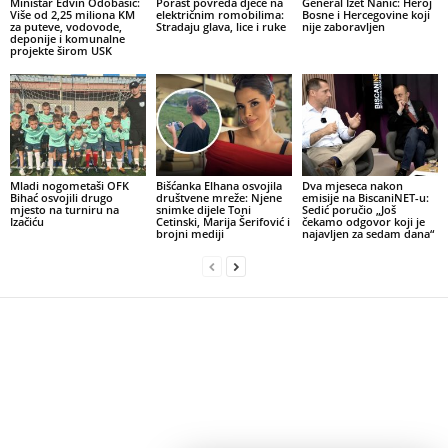
Ministar Edvin Odobašić:
Porast povreda djece na
General Izet Nanić: Heroj
Više od 2,25 miliona KM
električnim romobilima:
Bosne i Hercegovine koji
za puteve, vodovode,
Stradaju glava, lice i ruke
nije zaboravljen
deponije i komunalne
projekte širom USK
Mladi nogometaši OFK
Bišćanka Elhana osvojila
Dva mjeseca nakon
Bihać osvojili drugo
društvene mreže: Njene
emisije na BiscaniNET-u:
mjesto na turniru na
snimke dijele Toni
Sedić poručio „Još
Izačiću
Cetinski, Marija Šerifović i
čekamo odgovor koji je
brojni mediji
najavljen za sedam dana“