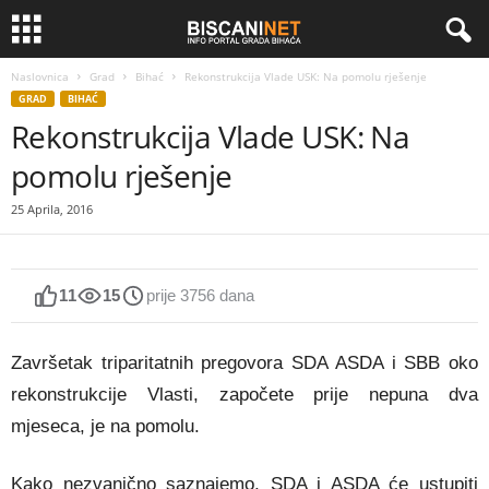
Naslovnica
Grad
Bihać
Rekonstrukcija Vlade USK: Na pomolu rješenje
GRAD
BIHAĆ
Rekonstrukcija Vlade USK: Na
pomolu rješenje
25 Aprila, 2016
11
15
prije 3756 dana
Završetak triparitatnih pregovora SDA ASDA i SBB oko
rekonstrukcije Vlasti, započete prije nepuna dva
mjeseca, je na pomolu.
Kako nezvanično saznajemo, SDA i ASDA će ustupiti