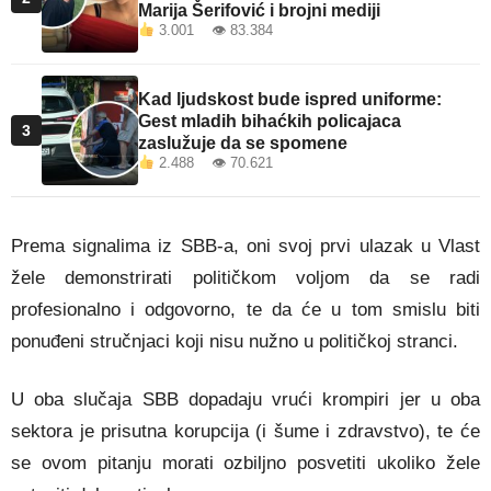
Marija Šerifović i brojni mediji
3.001 👁 83.384
Kad ljudskost bude ispred uniforme:
Gest mladih bihaćkih policajaca
3
zaslužuje da se spomene
2.488 👁 70.621
Prema signalima iz SBB-a, oni svoj prvi ulazak u Vlast
žele demonstrirati političkom voljom da se radi
profesionalno i odgovorno, te da će u tom smislu biti
ponuđeni stručnjaci koji nisu nužno u političkoj stranci.
U oba slučaja SBB dopadaju vrući krompiri jer u oba
sektora je prisutna korupcija (i šume i zdravstvo), te će
se ovom pitanju morati ozbiljno posvetiti ukoliko žele