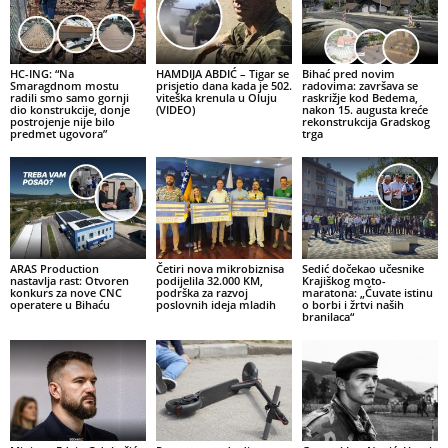
HC-ING: “Na
HAMDIJA ABDIĆ – Tigar se
Bihać pred novim
Smaragdnom mostu
prisjetio dana kada je 502.
radovima: završava se
radili smo samo gornji
viteška krenula u Oluju
raskrižje kod Bedema,
dio konstrukcije, donje
(VIDEO)
nakon 15. augusta kreće
postrojenje nije bilo
rekonstrukcija Gradskog
predmet ugovora”
trga
ARAS Production
Četiri nova mikrobiznisa
Sedić dočekao učesnike
nastavlja rast: Otvoren
podijelila 32.000 KM,
Krajiškog moto-
konkurs za nove CNC
podrška za razvoj
maratona: „Čuvate istinu
operatere u Bihaću
poslovnih ideja mladih
o borbi i žrtvi naših
branilaca“