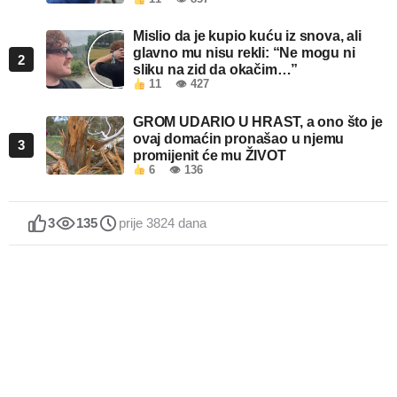
kada je pročitao šta piše!
Mislio da je kupio kuću iz snova, ali
glavno mu nisu rekli: “Ne mogu ni
2
sliku na zid da okačim…”
11
👁 427
GROM UDARIO U HRAST, a ono što je
ovaj domaćin pronašao u njemu
3
promijenit će mu ŽIVOT
6
👁 136
3
135
prije 3824 dana