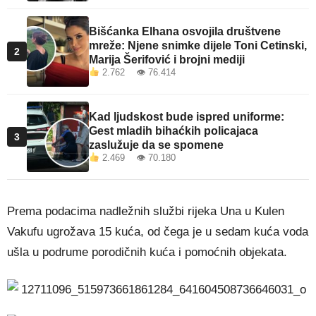
Bišćanka Elhana osvojila društvene
mreže: Njene snimke dijele Toni Cetinski,
2
Marija Šerifović i brojni mediji
2.762 👁 76.414
Kad ljudskost bude ispred uniforme:
Gest mladih bihaćkih policajaca
3
zaslužuje da se spomene
2.469 👁 70.180
Prema podacima nadležnih službi rijeka Una u Kulen
Vakufu ugrožava 15 kuća, od čega je u sedam kuća voda
ušla u podrume porodičnih kuća i pomoćnih objekata.