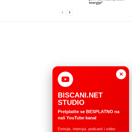
energije”
×
BISCANI.NET
STUDIO
Pretplatite se BESPLATNO na
naš YouTube kanal
Emisije, intervjui, podcasti i video