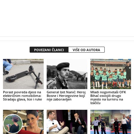
POVEZANI ČLANCI
VIŠE OD AUTORA
Porast povreda djece na
General Izet Nanić: Heroj
Mladi nogometaši OFK
električnim romobilima:
Bosne i Hercegovine koji
Bihać osvojili drugo
Stradaju glava, lice i ruke
nije zaboravljen
mjesto na turniru na
Izačiću