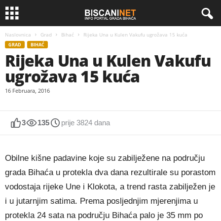
Naslovnica
Grad
Bihać
Rijeka Una u Kulen Vakufu ugrožava 15 kuća
GRAD
BIHAĆ
Rijeka Una u Kulen Vakufu
ugrožava 15 kuća
16 Februara, 2016
3
135
prije 3824 dana
Obilne kišne padavine koje su zabilježene na području
grada Bihaća u protekla dva dana rezultirale su porastom
vodostaja rijeke Une i Klokota, a trend rasta zabilježen je
i u jutarnjim satima. Prema posljednjim mjerenjima u
protekla 24 sata na području Bihaća palo je 35 mm po