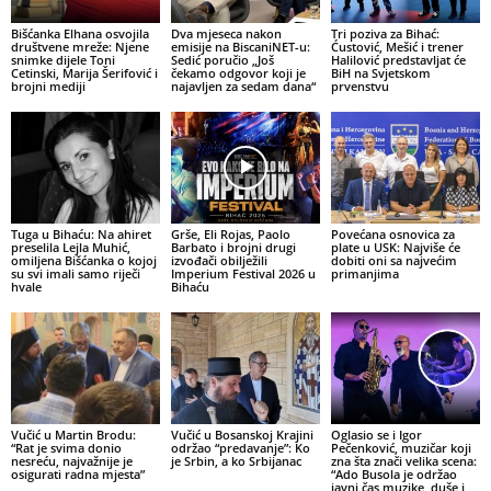
Bišćanka Elhana osvojila
Dva mjeseca nakon
Tri poziva za Bihać:
društvene mreže: Njene
emisije na BiscaniNET-u:
Ćustović, Mešić i trener
snimke dijele Toni
Sedić poručio „Još
Halilović predstavljat će
Cetinski, Marija Šerifović i
čekamo odgovor koji je
BiH na Svjetskom
brojni mediji
najavljen za sedam dana“
prvenstvu
Tuga u Bihaću: Na ahiret
Grše, Eli Rojas, Paolo
Povećana osnovica za
preselila Lejla Muhić,
Barbato i brojni drugi
plate u USK: Najviše će
omiljena Bišćanka o kojoj
izvođači obilježili
dobiti oni sa najvećim
su svi imali samo riječi
Imperium Festival 2026 u
primanjima
hvale
Bihaću
Vučić u Martin Brodu:
Vučić u Bosanskoj Krajini
Oglasio se i Igor
“Rat je svima donio
održao “predavanje”: Ko
Pečenković, muzičar koji
nesreću, najvažnije je
je Srbin, a ko Srbijanac
zna šta znači velika scena:
osigurati radna mjesta”
“Ado Busola je održao
javni čas muzike, duše i