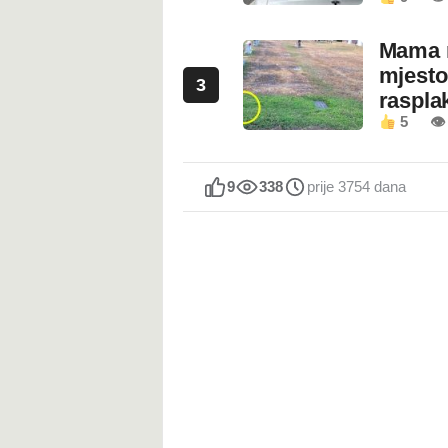
Mama n
mjesto
3
rasplak
5
👁
9
338
prije 3754 dana