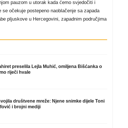
njom pauzom u utorak kada ćemo svjedočiti i
ne se očekuje postepeno naoblačenje sa zapada
slabe pljuskove u Hercegovini, zapadnim područjima
hiret preselila Lejla Muhić, omiljena Bišćanka o
mo riječi hvale
ojila društvene mreže: Njene snimke dijele Toni
fović i brojni mediji