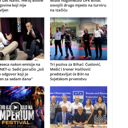
 Izet Nanić: Heroj Bosne
Mladi nogometaši OFK Bihać
govine koji nije
osvojili drugo mjesto na turniru
vljen
na Izačiću
eseca nakon emisije na
Tri poziva za Bihać: Ćustović,
NET-u: Sedić poručio „Još
Mešić i trener Halilović
odgovor koji je
predstavljat će BiH na
jen za sedam dana“
Svjetskom prvenstvu