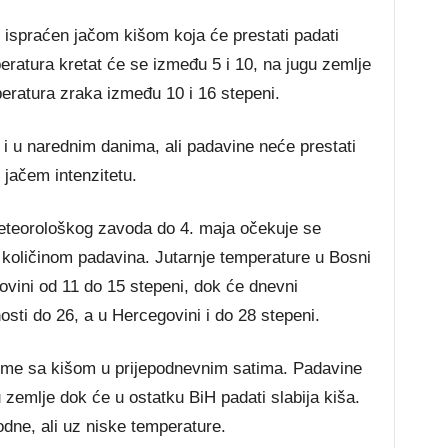
 ispraćen jačom kišom koja će prestati padati
peratura kretat će se između 5 i 10, na jugu zemlje
eratura zraka između 10 i 16 stepeni.
i u narednim danima, ali padavine neće prestati
i jačem intenzitetu.
teorološkog zavoda do 4. maja očekuje se
om količinom padavina. Jutarnje temperature u Bosni
ovini od 11 do 15 stepeni, dok će dnevni
sti do 26, a u Hercegovini i do 28 stepeni.
eme sa kišom u prijepodnevnim satima. Padavine
u zemlje dok će u ostatku BiH padati slabija kiša.
dne, ali uz niske temperature.