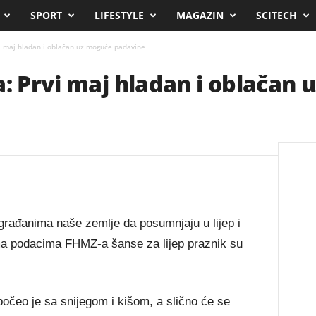
SPORT
LIFESTYLE
MAGAZIN
SCITECH
vi maj hladan i oblačan uz moguće padavine
a: Prvi maj hladan i oblačan
građanima naše zemlje da posumnjaju u lijep i
ema podacima FHMZ-a šanse za lijep praznik su
očeo je sa snijegom i kišom, a slično će se