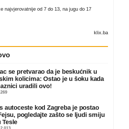
 najvjerovatnije od 7 do 13, na jugu do 17
klix.ba
ovo
jac se pretvarao da je beskućnik u
dskim kolicima: Ostao je u šoku kada
aznici uradili ovo!
 269
 s autoceste kod Zagreba je postao
Fejsu, pogledajte zašto se ljudi smiju
 Tesle
2.013