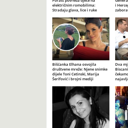
Porast povreda djece na
General
električnim romobilima:
i Herce
Stradaju glava, lice i ruke
zabora
Bišćanka Elhana osvojila
Dva mj
društvene mreže: Njene snimke
Biscani
dijele Toni Cetinski, Marija
čekamo 
Šerifović i brojni mediji
najavl