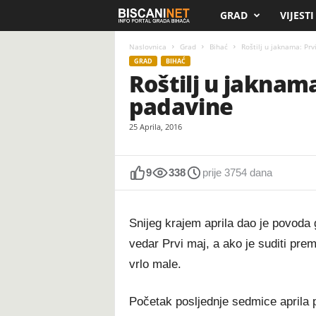
GRAD
VIJESTI
B
i
Naslovnica
Grad
Bihać
Roštilj u jaknama: Pr
GRAD
BIHAĆ
Roštilj u jaknam
s
padavine
c
25 Aprila, 2016
a
n
9
338
prije 3754 dana
i
Snijeg krajem aprila dao je povoda 
.
vedar Prvi maj, a ako je suditi pr
vrlo male.
n
e
Početak posljednje sedmice aprila p