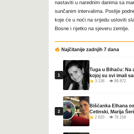
nastaviti u narednim danima sa ma
t
sunčanim intervalima. Poslije pod
koje će u noći na srijedu usloviti 
Bosne i rijetko na sjeveru zemlje.
Najčitanije zadnjih 7 dana
Tuga u Bihaću: Na a
1
kojoj su svi imali sa
3.138 👁 89.872
Bišćanka Elhana osv
2
Cetinski, Marija Šeri
2.820 👁 78.158