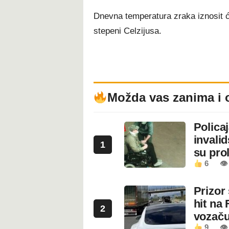
Dnevna temperatura zraka iznosit će
stepeni Celzijusa.
Možda vas zanima i 
Polica
invali
1
su prol
6
👁
Prizor
hit na 
2
vozaču
9
👁 