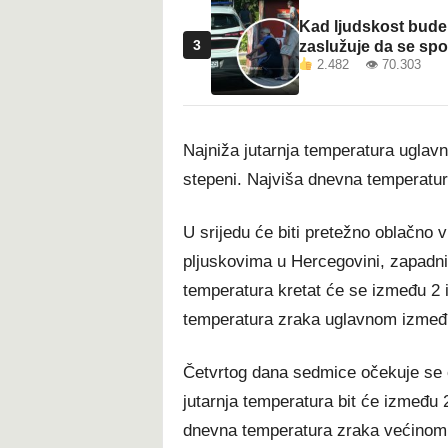
Kad ljudskost bude 
3
zaslužuje da se sp
2.482 👁 70.303
Najniža jutarnja temperatura uglavn
stepeni. Najviša dnevna temperatur
U srijedu će biti pretežno oblačno 
pljuskovima u Hercegovini, zapadni
temperatura kretat će se između 2 i
temperatura zraka uglavnom između
Četvrtog dana sedmice očekuje se o
jutarnja temperatura bit će između 2
dnevna temperatura zraka većinom i