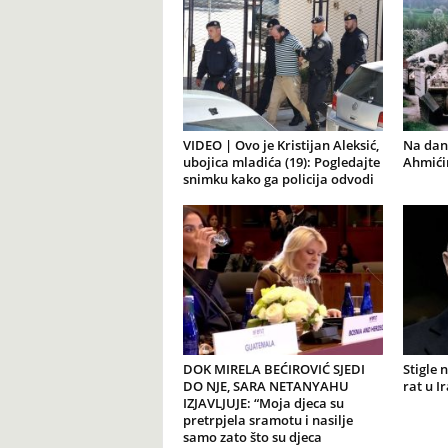
VIDEO | Ovo je Kristijan Aleksić,
Na dana
ubojica mladića (19): Pogledajte
Ahmićim
snimku kako ga policija odvodi
DOK MIRELA BEĆIROVIĆ SJEDI
Stigle 
DO NJE, SARA NETANYAHU
rat u I
IZJAVLJUJE: “Moja djeca su
pretrpjela sramotu i nasilje
samo zato što su djeca