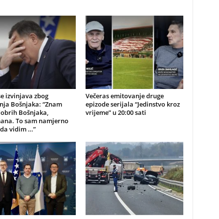
e izvinjava zbog
Večeras emitovanje druge
anja Bošnjaka: “Znam
epizode serijala “Jedinstvo kroz
dobrih Bošnjaka,
vrijeme” u 20:00 sati
ana. To sam namjerno
 da vidim …”