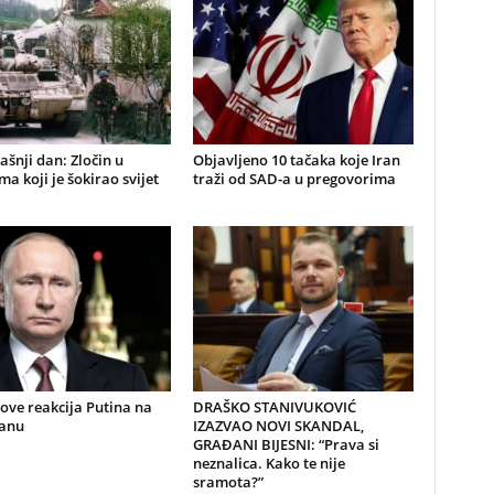
šnji dan: Zločin u
Objavljeno 10 tačaka koje Iran
a koji je šokirao svijet
traži od SAD-a u pregovorima
nove reakcija Putina na
DRAŠKO STANIVUKOVIĆ
ranu
IZAZVAO NOVI SKANDAL,
GRAĐANI BIJESNI: “Prava si
neznalica. Kako te nije
sramota?”