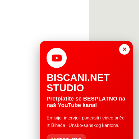
×
BISCANI.NET
STUDIO
Pretplatite se BESPLATNO na
naš YouTube kanal
Emisije, intervjui, podcasti i video priče
iz Bihaća i Unsko-sanskog kantona.