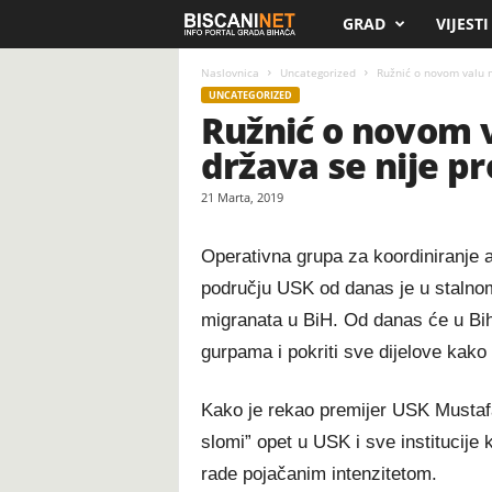
GRAD
VIJESTI
B
i
Naslovnica
Uncategorized
Ružnić o novom valu mi
UNCATEGORIZED
Ružnić o novom v
s
država se nije p
c
21 Marta, 2019
a
Operativna grupa za koordiniranje 
n
području USK od danas je u stalno
i
migranata u BiH. Od danas će u Biha
gurpama i pokriti sve dijelove kako 
.
Kako je rekao premijer USK Mustafa
n
slomi” opet u USK i sve institucije
e
rade pojačanim intenzitetom.