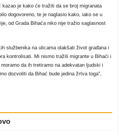
kazao je kako će tražiti da se broj migranata
bilo dogovoreno, te je naglasio kako, iako se u
je, od Grada Bihaća niko nije tražio saglasnost
kih službenika na ulicama olakšati život građana i
 kontrolisati. Mi nismo tražili migrante u Bihaći i
a moramo da ih tretiramo na adekvatan ljudski i
mo dozvoliti da Bihać bude jedina žrtva toga”,
ovo