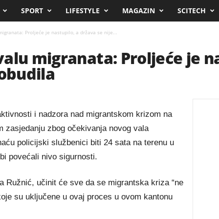
SPORT
LIFESTYLE
MAGAZIN
SCITECH
granata: Proljeće je nastupilo, a država se nije...
alu migranata: Proljeće je na
robudila
aktivnosti i nadzora nad migrantskom krizom na
m zasjedanju zbog očekivanja novog vala
ću policijski službenici biti 24 sata na terenu u
bi povećali nivo sigurnosti.
 Ružnić, učinit će sve da se migrantska kriza “ne
 koje su uključene u ovaj proces u ovom kantonu