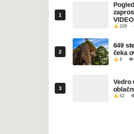
Pogled
zapros
1
VIDEO
228
649 st
2
čeka 
8
👁
Vedro 
3
oblačn
52
