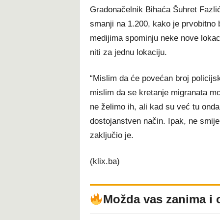
Gradonačelnik Bihaća Šuhret Fazlić 
smanji na 1.200, kako je prvobitno 
medijima spominju neke nove lokaci
niti za jednu lokaciju.
“Mislim da će povećan broj policijs
mislim da se kretanje migranata mora
ne želimo ih, ali kad su već tu ond
dostojanstven način. Ipak, ne smije
zaključio je.
(klix.ba)
Možda vas zanima i 