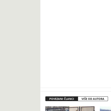
POVEZANI ČLANCI
VIŠE OD AUTORA