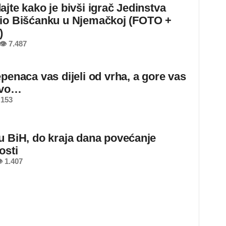
ajte kako je bivši igrač Jedinstva
io Bišćanku u Njemačkoj (FOTO +
)
👁 7.487
epenaca vas dijeli od vrha, a gore vas
ovo…
 153
u BiH, do kraja dana povećanje
osti
 1.407