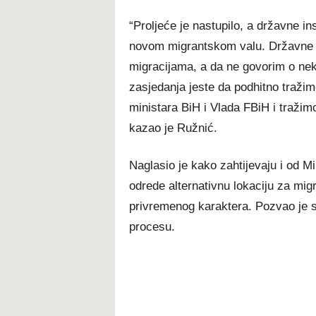
t
“Proljeće je nastupilo, a državne ins
novom migrantskom valu. Državne ins
migracijama, a da ne govorim o ne
zasjedanja jeste da podhitno tražim
ministara BiH i Vlada FBiH i tražim
kazao je Ružnić.
Naglasio je kako zahtijevaju i od M
odrede alternativnu lokaciju za migr
privremenog karaktera. Pozvao je 
procesu.