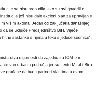
titucije se nisu probudila iako su svi govorili o
titucije još nisu dale akcioni plan za upravljanje
kim višim aktima. Jedan od zaključaka današnjeg
o da se uključe Predsjedništvo BiH, Vijeće
o hitne sastanke s njima u toku sljedeće sedmice”,
inistarstva sigurnosti da zajedno sa IOM-om
ante van urbanih područja jer su centri Miral i Bira
sve građane da budu partneri vlastima u ovom