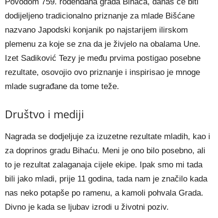
Povodom 759. rođendana grada Bihaća, danas će biti
dodijeljeno tradicionalno priznanje za mlade Bišćane
nazvano Japodski konjanik po najstarijem ilirskom
plemenu za koje se zna da je živjelo na obalama Une.
Izet Sadiković Tezy je među prvima postigao posebne
rezultate, osovojio ovo priznanje i inspirisao je mnoge
mlade sugrađane da tome teže.
Društvo i mediji
Nagrada se dodjeljuje za izuzetne rezultate mladih, kao i
za doprinos gradu Bihaću. Meni je ono bilo posebno, ali
to je rezultat zalaganaja cijele ekipe. Ipak smo mi tada
bili jako mladi, prije 11 godina, tada nam je značilo kada
nas neko potapše po ramenu, a kamoli pohvala Grada.
Divno je kada se ljubav izrodi u životni poziv.