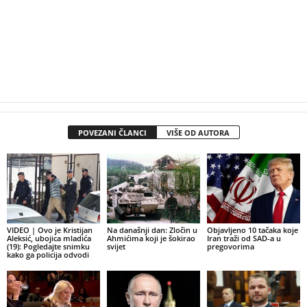
POVEZANI ČLANCI
VIŠE OD AUTORA
VIDEO | Ovo je Kristijan
Na današnji dan: Zločin u
Objavljeno 10 tačaka koje
Aleksić, ubojica mladića
Ahmićima koji je šokirao
Iran traži od SAD-a u
(19): Pogledajte snimku
svijet
pregovorima
kako ga policija odvodi