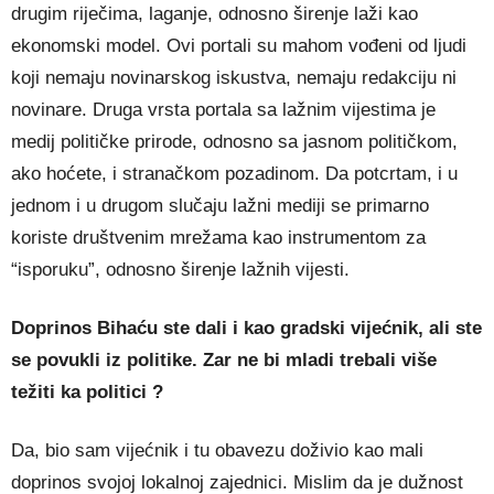
drugim riječima, laganje, odnosno širenje laži kao
ekonomski model. Ovi portali su mahom vođeni od ljudi
koji nemaju novinarskog iskustva, nemaju redakciju ni
novinare. Druga vrsta portala sa lažnim vijestima je
medij političke prirode, odnosno sa jasnom političkom,
ako hoćete, i stranačkom pozadinom. Da potcrtam, i u
jednom i u drugom slučaju lažni mediji se primarno
koriste društvenim mrežama kao instrumentom za
“isporuku”, odnosno širenje lažnih vijesti.
Doprinos Bihaću ste dali i kao gradski vijećnik, ali ste
se povukli iz politike. Zar ne bi mladi trebali više
težiti ka politici ?
Da, bio sam vijećnik i tu obavezu doživio kao mali
doprinos svojoj lokalnoj zajednici. Mislim da je dužnost