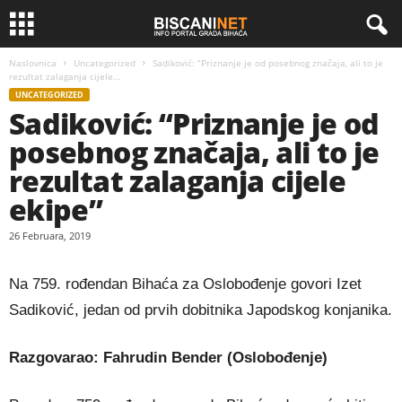
Naslovnica
Uncategorized
Sadiković: “Priznanje je od posebnog značaja, ali to je
rezultat zalaganja cijele...
UNCATEGORIZED
Sadiković: “Priznanje je od
posebnog značaja, ali to je
rezultat zalaganja cijele
ekipe”
26 Februara, 2019
Na 759. rođendan Bihaća za Oslobođenje govori Izet
Sadiković, jedan od prvih dobitnika Japodskog konjanika.
Razgovarao: Fahrudin Bender (Oslobođenje)