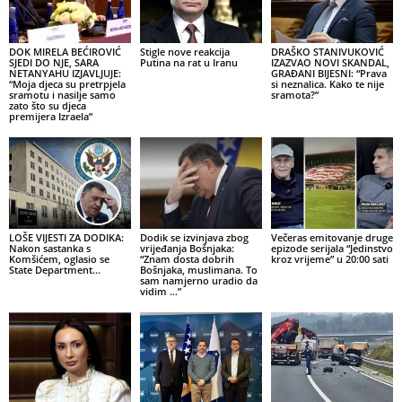
DOK MIRELA BEĆIROVIĆ
Stigle nove reakcija
DRAŠKO STANIVUKOVIĆ
SJEDI DO NJE, SARA
Putina na rat u Iranu
IZAZVAO NOVI SKANDAL,
NETANYAHU IZJAVLJUJE:
GRAĐANI BIJESNI: “Prava
“Moja djeca su pretrpjela
si neznalica. Kako te nije
sramotu i nasilje samo
sramota?”
zato što su djeca
premijera Izraela”
LOŠE VIJESTI ZA DODIKA:
Dodik se izvinjava zbog
Večeras emitovanje druge
Nakon sastanka s
vrijeđanja Bošnjaka:
epizode serijala “Jedinstvo
Komšićem, oglasio se
“Znam dosta dobrih
kroz vrijeme” u 20:00 sati
State Department…
Bošnjaka, muslimana. To
sam namjerno uradio da
vidim …”