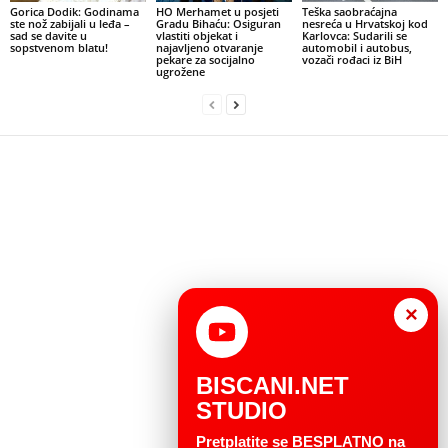
Gorica Dodik: Godinama
HO Merhamet u posjeti
Teška saobraćajna
ste nož zabijali u leđa –
Gradu Bihaću: Osiguran
nesreća u Hrvatskoj kod
sad se davite u
vlastiti objekat i
Karlovca: Sudarili se
sopstvenom blatu!
najavljeno otvaranje
automobil i autobus,
pekare za socijalno
vozači rođaci iz BiH
ugrožene
×
BISCANI.NET
STUDIO
Pretplatite se BESPLATNO na