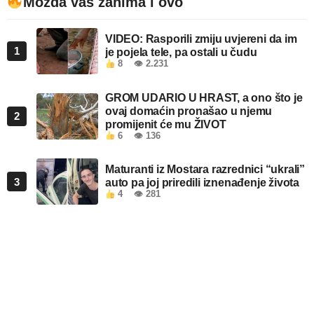
Možda vas zanima i ovo
VIDEO: Rasporili zmiju uvjereni da im
1
je pojela tele, pa ostali u čudu
8
👁 2.231
GROM UDARIO U HRAST, a ono što je
ovaj domaćin pronašao u njemu
2
promijenit će mu ŽIVOT
6
👁 136
Maturanti iz Mostara razrednici “ukrali”
3
auto pa joj priredili iznenađenje života
4
👁 281