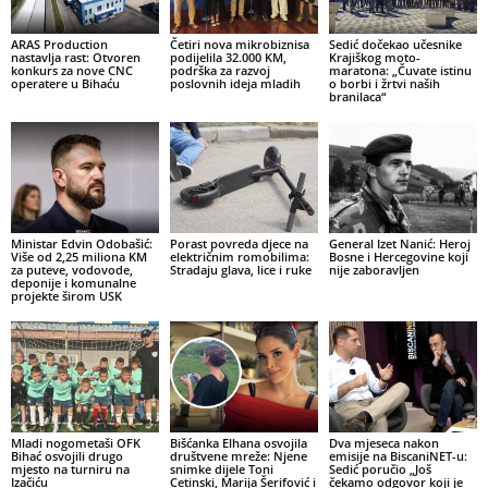
ARAS Production
Četiri nova mikrobiznisa
Sedić dočekao učesnike
nastavlja rast: Otvoren
podijelila 32.000 KM,
Krajiškog moto-
konkurs za nove CNC
podrška za razvoj
maratona: „Čuvate istinu
operatere u Bihaću
poslovnih ideja mladih
o borbi i žrtvi naših
branilaca“
Ministar Edvin Odobašić:
Porast povreda djece na
General Izet Nanić: Heroj
Više od 2,25 miliona KM
električnim romobilima:
Bosne i Hercegovine koji
za puteve, vodovode,
Stradaju glava, lice i ruke
nije zaboravljen
deponije i komunalne
projekte širom USK
Mladi nogometaši OFK
Bišćanka Elhana osvojila
Dva mjeseca nakon
Bihać osvojili drugo
društvene mreže: Njene
emisije na BiscaniNET-u:
mjesto na turniru na
snimke dijele Toni
Sedić poručio „Još
Izačiću
Cetinski, Marija Šerifović i
čekamo odgovor koji je