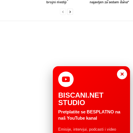
brojni mediji
najavljen za sedam dana“
×
BISCANI.NET
STUDIO
Pretplatite se BESPLATNO na
naš YouTube kanal
Emisije, intervjui, podcasti i video