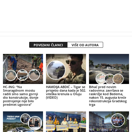
POVEZANI ČLANCI
VIŠE OD AUTORA
HC-ING: “Na
HAMDIJA ABDIĆ – Tigar se
Bihać pred novim
Smaragdnom mostu
prisjetio dana kada je 502.
radovima: završava se
radili smo samo gornji
viteška krenula u Oluju
raskrižje kod Bedema,
dio konstrukcije, donje
(VIDEO)
nakon 15. augusta kreće
postrojenje nije bilo
rekonstrukcija Gradskog
predmet ugovora”
trga