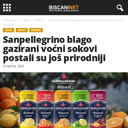
Naslovnica
Grad
Bihać
Sanpellegrino blago gazirani voćni sokovi postali su još
prirodniji
GRAD
BIHAĆ
PROMO
Sanpellegrino blago
gazirani voćni sokovi
postali su još prirodniji
23 Aprila, 2022