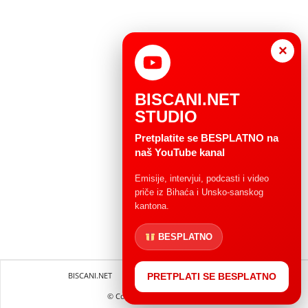
×
BISCANI.NET
STUDIO
Pretplatite se BESPLATNO na
naš YouTube kanal
Emisije, intervjui, podcasti i video
priče iz Bihaća i Unsko-sanskog
kantona.
BESPLATNO
BISCANI.NET
Impressum
Uvjeti korištenja
PRETPLATI SE BESPLATNO
© Copryright 2004 - 2025.