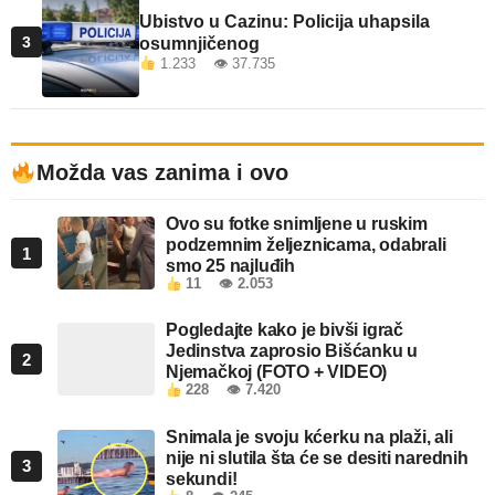
Ubistvo u Cazinu: Policija uhapsila
3
osumnjičenog
1.233 👁 37.735
Možda vas zanima i ovo
Ovo su fotke snimljene u ruskim
podzemnim željeznicama, odabrali
1
smo 25 najluđih
11
👁 2.053
Pogledajte kako je bivši igrač
Jedinstva zaprosio Bišćanku u
2
Njemačkoj (FOTO + VIDEO)
228
👁 7.420
Snimala je svoju kćerku na plaži, ali
nije ni slutila šta će se desiti narednih
3
sekundi!