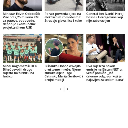
Ministar Edvin Odobašić:
Porast povreda djece na
General Izet Nanić: Heroj
Više od 2,25 miliona KM
električnim romobilima:
Bosne i Hercegovine koji
za puteve, vodovode,
Stradaju glava, lice i ruke
nije zaboravljen
deponije i komunalne
projekte širom USK
Mladi nogometaši OFK
Bišćanka Elhana osvojila
Dva mjeseca nakon
Bihać osvojili drugo
društvene mreže: Njene
emisije na BiscaniNET-u:
mjesto na turniru na
snimke dijele Toni
Sedić poručio „Još
Izačiću
Cetinski, Marija Šerifović i
čekamo odgovor koji je
brojni mediji
najavljen za sedam dana“