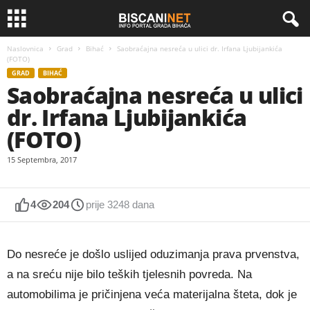
Naslovnica
Grad
Bihać
Saobraćajna nesreća u ulici dr. Irfana Ljubijankića
(FOTO)
GRAD
BIHAĆ
Saobraćajna nesreća u ulici
dr. Irfana Ljubijankića
(FOTO)
15 Septembra, 2017
4
204
prije 3248 dana
Do nesreće je došlo uslijed oduzimanja prava prvenstva,
a na sreću nije bilo teških tjelesnih povreda. Na
automobilima je pričinjena veća materijalna šteta, dok je