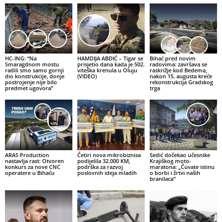
HC-ING: “Na
HAMDIJA ABDIĆ – Tigar se
Bihać pred novim
Smaragdnom mostu
prisjetio dana kada je 502.
radovima: završava se
radili smo samo gornji
viteška krenula u Oluju
raskrižje kod Bedema,
dio konstrukcije, donje
(VIDEO)
nakon 15. augusta kreće
postrojenje nije bilo
rekonstrukcija Gradskog
predmet ugovora”
trga
ARAS Production
Četiri nova mikrobiznisa
Sedić dočekao učesnike
nastavlja rast: Otvoren
podijelila 32.000 KM,
Krajiškog moto-
konkurs za nove CNC
podrška za razvoj
maratona: „Čuvate istinu
operatere u Bihaću
poslovnih ideja mladih
o borbi i žrtvi naših
branilaca“