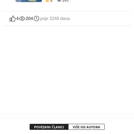
8
👁 245
4
204
prije 3248 dana
POVEZANI ČLANCI
VIŠE OD AUTORA