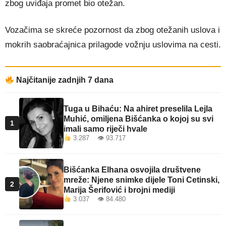
zbog uviđaja promet bio otežan.
Vozačima se skreće pozornost da zbog otežanih uslova i
mokrih saobraćajnica prilagode vožnju uslovima na cesti.
Najčitanije zadnjih 7 dana
Tuga u Bihaću: Na ahiret preselila Lejla
Muhić, omiljena Bišćanka o kojoj su svi
1
imali samo riječi hvale
3.287 👁 93.717
Bišćanka Elhana osvojila društvene
mreže: Njene snimke dijele Toni Cetinski,
2
Marija Šerifović i brojni mediji
3.037 👁 84.480