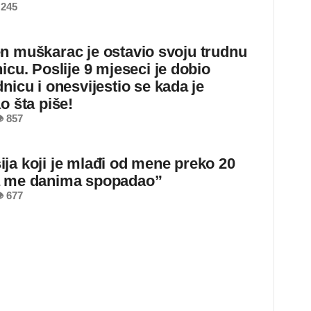
 245
n muškarac je ostavio svoju trudnu
icu. Poslije 9 mjeseci je dobio
nicu i onesvijestio se kada je
o šta piše!
 857
ja koji je mlađi od mene preko 20
a me danima spopadao”
 677