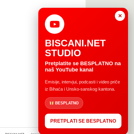
×
BISCANI.NET
STUDIO
Pretplatite se BESPLATNO na
naš YouTube kanal
Emisije, intervjui, podcasti i video priče
iz Bihaća i Unsko-sanskog kantona.
BESPLATNO
PRETPLATI SE BESPLATNO