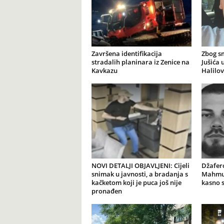
Završena identifikacija
Zbog s
stradalih planinara iz Zenice na
Jušića 
Kavkazu
Halilov
NOVI DETALJI OBJAVLJENI: Cijeli
Džafer
snimak u javnosti, a bradanja s
Mahmut
kačketom koji je puca još nije
kasno 
pronađen