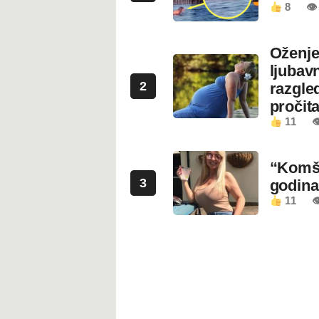
8
👁
Oženje
ljubavn
2
razgled
pročita
11

“Komši
3
godin
11
