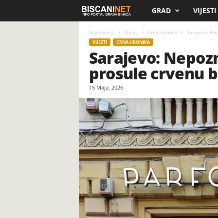
GRAD
VIJESTI
B
i
Naslovnica
Vijesti
Crna hronika
Sarajevo: Nep
VIJESTI
CRNA HRONIKA
Sarajevo: Nepozn
s
prosule crvenu 
c
15 Maja, 2026
a
n
i
.
n
e