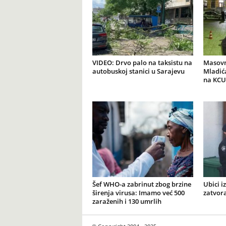
VIDEO: Drvo palo na taksistu na
Masovn
autobuskoj stanici u Sarajevu
Mladića
na KCU
Šef WHO-a zabrinut zbog brzine
Ubici i
širenja virusa: Imamo već 500
zatvor
zaraženih i 130 umrlih