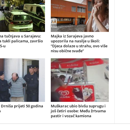
a tučnjava u Sarajevu:
Majka iz Sarajeva javno
 tukli palicama, završio
upozorila na nasilje u školi:
S-u
“Djeca dolaze u strahu, ovo više
nisu obične svađe”
z Drniša prijeti 50 godina
Muškarac ubio bivšu suprugu i
a
još četiri osobe: Među žrtvama
pastir i vozač kamiona