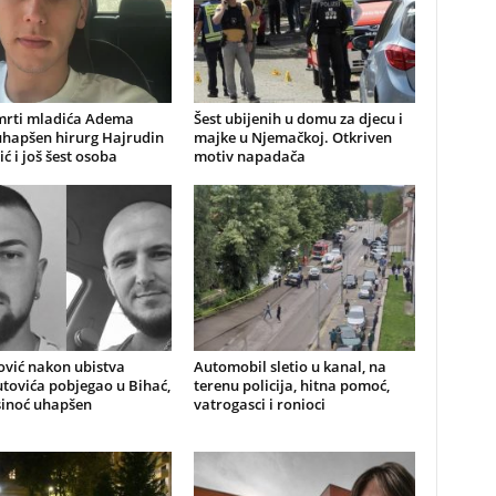
mrti mladića Adema
Šest ubijenih u domu za djecu i
uhapšen hirurg Hajrudin
majke u Njemačkoj. Otkriven
ić i još šest osoba
motiv napadača
ović nakon ubistva
Automobil sletio u kanal, na
ovića pobjegao u Bihać,
terenu policija, hitna pomoć,
sinoć uhapšen
vatrogasci i ronioci