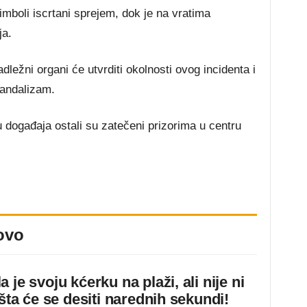
 simboli iscrtani sprejem, dok je na vratima
ja.
 nadležni organi će utvrditi okolnosti ovog incidenta i
vandalizam.
u događaja ostali su zatečeni prizorima u centru
ovo
 je svoju kćerku na plaži, ali nije ni
 šta će se desiti narednih sekundi!