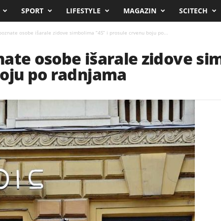
SPORT
LIFESTYLE
MAGAZIN
SCITECH
oznate osobe išarale zidove simbolima “4S” i prosule crvenu boju po...
ate osobe išarale zidove sim
boju po radnjama