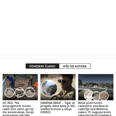
POVEZANI ČLANCI
VIŠE OD AUTORA
HC-ING: “Na
HAMDIJA ABDIĆ – Tigar se
Bihać pred novim
Smaragdnom mostu
prisjetio dana kada je 502.
radovima: završava se
radili smo samo gornji
viteška krenula u Oluju
raskrižje kod Bedema,
dio konstrukcije, donje
(VIDEO)
nakon 15. augusta kreće
postrojenje nije bilo
rekonstrukcija Gradskog