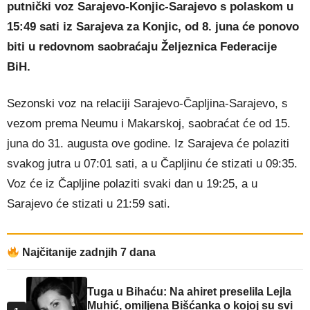
putnički voz Sarajevo-Konjic-Sarajevo s polaskom u
15:49 sati iz Sarajeva za Konjic, od 8. juna će ponovo
biti u redovnom saobraćaju Željeznica Federacije
BiH.
Sezonski voz na relaciji Sarajevo-Čapljina-Sarajevo, s
vezom prema Neumu i Makarskoj, saobraćat će od 15.
juna do 31. augusta ove godine. Iz Sarajeva će polaziti
svakog jutra u 07:01 sati, a u Čapljinu će stizati u 09:35.
Voz će iz Čapljine polaziti svaki dan u 19:25, a u
Sarajevo će stizati u 21:59 sati.
Najčitanije zadnjih 7 dana
Tuga u Bihaću: Na ahiret preselila Lejla
Muhić, omiljena Bišćanka o kojoj su svi