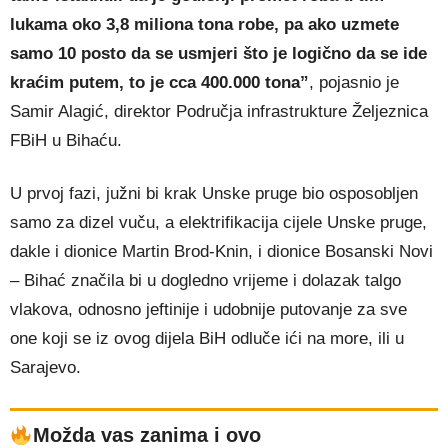
lukama oko 3,8 miliona tona robe, pa ako uzmete
samo 10 posto da se usmjeri što je logično da se ide
kraćim putem, to je cca 400.000 tona”
, pojasnio je
Samir Alagić, direktor Područja infrastrukture Željeznica
FBiH u Bihaću.
U prvoj fazi, južni bi krak Unske pruge bio osposobljen
samo za dizel vuču, a elektrifikacija cijele Unske pruge,
dakle i dionice Martin Brod-Knin, i dionice Bosanski Novi
– Bihać značila bi u dogledno vrijeme i dolazak talgo
vlakova, odnosno jeftinije i udobnije putovanje za sve
one koji se iz ovog dijela BiH odluče ići na more, ili u
Sarajevo.
Možda vas zanima i ovo