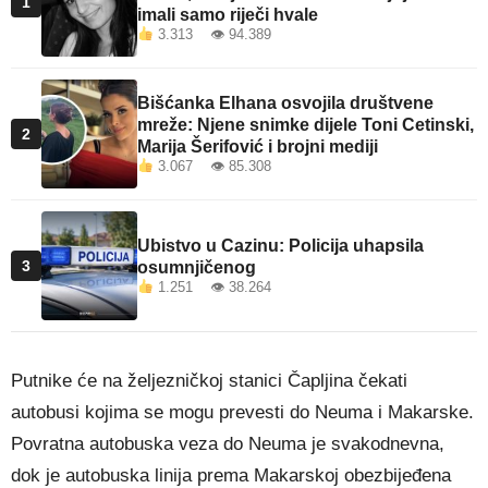
1
imali samo riječi hvale
3.313 👁 94.389
Bišćanka Elhana osvojila društvene
mreže: Njene snimke dijele Toni Cetinski,
2
Marija Šerifović i brojni mediji
3.067 👁 85.308
Ubistvo u Cazinu: Policija uhapsila
3
osumnjičenog
1.251 👁 38.264
Putnike će na željezničkoj stanici Čapljina čekati
autobusi kojima se mogu prevesti do Neuma i Makarske.
Povratna autobuska veza do Neuma je svakodnevna,
dok je autobuska linija prema Makarskoj obezbijeđena