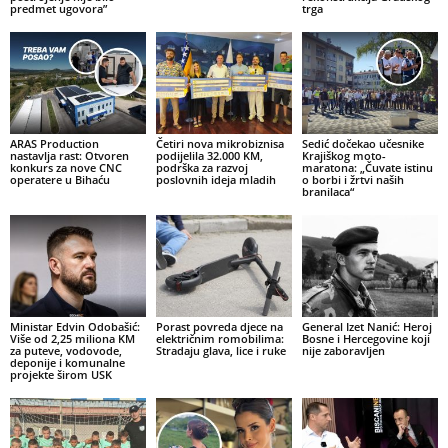
predmet ugovora”
trga
ARAS Production
Četiri nova mikrobiznisa
Sedić dočekao učesnike
nastavlja rast: Otvoren
podijelila 32.000 KM,
Krajiškog moto-
konkurs za nove CNC
podrška za razvoj
maratona: „Čuvate istinu
operatere u Bihaću
poslovnih ideja mladih
o borbi i žrtvi naših
branilaca“
Ministar Edvin Odobašić:
Porast povreda djece na
General Izet Nanić: Heroj
Više od 2,25 miliona KM
električnim romobilima:
Bosne i Hercegovine koji
za puteve, vodovode,
Stradaju glava, lice i ruke
nije zaboravljen
deponije i komunalne
projekte širom USK