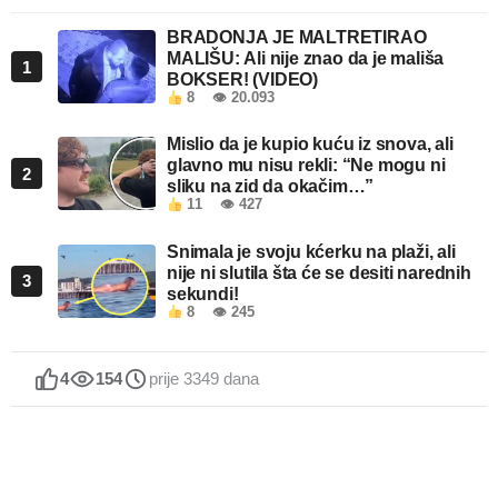
BRADONJA JE MALTRETIRAO
MALIŠU: Ali nije znao da je mališa
1
BOKSER! (VIDEO)
8
👁 20.093
Mislio da je kupio kuću iz snova, ali
glavno mu nisu rekli: “Ne mogu ni
2
sliku na zid da okačim…”
11
👁 427
Snimala je svoju kćerku na plaži, ali
nije ni slutila šta će se desiti narednih
3
sekundi!
8
👁 245
4
154
prije 3349 dana