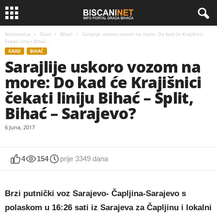
Naslovnica
Grad
Bihać
Sarajlije uskoro vozom na more: Do kad će Krajišnici
čekati liniju Bihać...
GRAD
BIHAĆ
Sarajlije uskoro vozom na
more: Do kad će Krajišnici
čekati liniju Bihać – Split,
Bihać – Sarajevo?
6 Juna, 2017
4
154
prije 3349 dana
Brzi putnički voz Sarajevo- Čapljina-Sarajevo s
polaskom u 16:26 sati iz Sarajeva za Čapljinu i lokalni