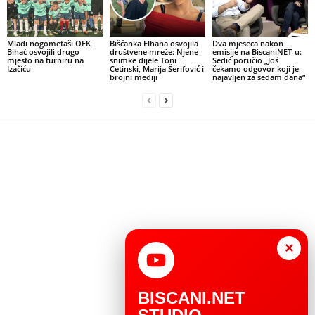
Mladi nogometaši OFK
Bišćanka Elhana osvojila
Dva mjeseca nakon
Bihać osvojili drugo
društvene mreže: Njene
emisije na BiscaniNET-u:
mjesto na turniru na
snimke dijele Toni
Sedić poručio „Još
Izačiću
Cetinski, Marija Šerifović i
čekamo odgovor koji je
brojni mediji
najavljen za sedam dana“
×
BISCANI.NET