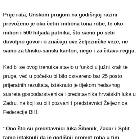
Prije rata, Unskom prugom na godišnjoj razini
prevoženo je oko četiri miliona tona robe, te oko
milion i 500 hiljada putnika, što samo po sebi
dovoljno govori o značaju ove željezničke veze, ne
samo za Unsko-sanski kanton, nego i za čitavu regiju.
Kad bi se ovog trenutka stavio u funkciju južni krak te
pruge, već u početku bi bilo ostvareno bar 25 posto
prijeratnih rezultata, istaknuto je tijekom nedavnog
susreta gospodarstvenika i predstavnika hrvatskih luka u
Zadru, na koji su bili pozvani i predstavnici Željeznica
Federacije BiH.
“Ono što su predstavnici luka Šibenik, Zadar i Split
tamo istaknuli da je godišnji promet roba u tim