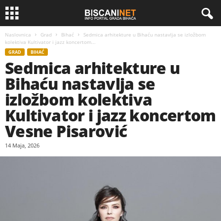
Naslovnica
Grad
Bihać
Sedmica arhitekture u Bihaću nastavlja se izložbom
kolektiva Kultivator i jazz koncertom...
GRAD
BIHAĆ
Sedmica arhitekture u
Bihaću nastavlja se
izložbom kolektiva
Kultivator i jazz koncertom
Vesne Pisarović
14 Maja, 2026