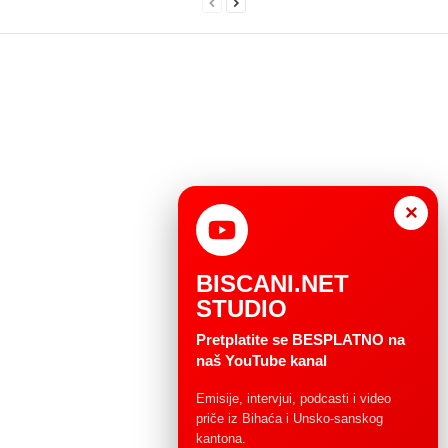
×
BISCANI.NET
STUDIO
Pretplatite se BESPLATNO na
naš YouTube kanal
Emisije, intervjui, podcasti i video
priče iz Bihaća i Unsko-sanskog
kantona.