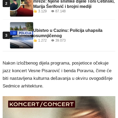
mreže: Njene snimke dijele Toni Cetinski,
2
Marija Šerifović i brojni mediji
3.129 👁 87.148
Ubistvo u Cazinu: Policija uhapsila
3
osumnjičenog
1.272 👁 39.073
Nakon izložbenog dijela programa, posjetioce očekuje
jazz koncert Vesne Pisarović i benda Poravna, čime će
biti nastavljena kulturna dešavanja u okviru ovogodišnje
Sedmice arhitekture.