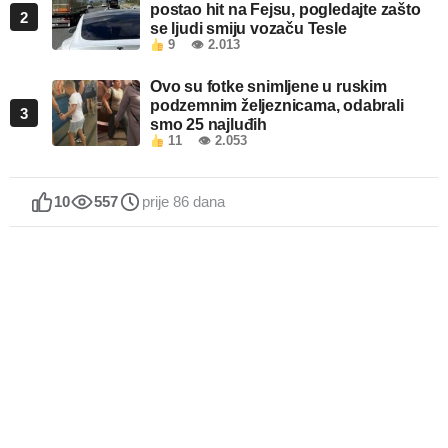
postao hit na Fejsu, pogledajte zašto
2
se ljudi smiju vozaču Tesle
9
👁 2.013
Ovo su fotke snimljene u ruskim
podzemnim željeznicama, odabrali
3
smo 25 najluđih
11
👁 2.053
10
557
prije 86 dana