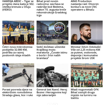
HAMDIJA ABDIĆ – Tigar se
Bihać pred novim
ARAS Production
prisjetio dana kada je 502.
radovima: završava se
nastavlja rast: Otvoren
viteška krenula u Oluju
raskrižje kod Bedema,
konkurs za nove CNC
(VIDEO)
nakon 15. augusta kreće
operatere u Bihaću
rekonstrukcija Gradskog
trga
Četiri nova mikrobiznisa
Sedić dočekao učesnike
Ministar Edvin Odobašić:
podijelila 32.000 KM,
Krajiškog moto-
Više od 2,25 miliona KM
podrška za razvoj
maratona: „Čuvate istinu
za puteve, vodovode,
poslovnih ideja mladih
o borbi i žrtvi naših
deponije i komunalne
branilaca“
projekte širom USK
Porast povreda djece na
General Izet Nanić: Heroj
Mladi nogometaši OFK
električnim romobilima:
Bosne i Hercegovine koji
Bihać osvojili drugo
Stradaju glava, lice i ruke
nije zaboravljen
mjesto na turniru na
Izačiću