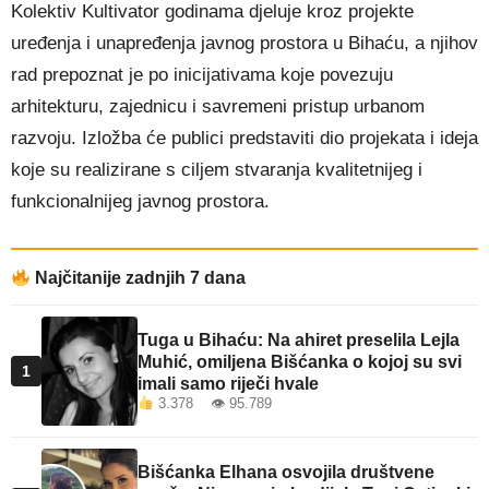
Kolektiv Kultivator godinama djeluje kroz projekte
uređenja i unapređenja javnog prostora u Bihaću, a njihov
rad prepoznat je po inicijativama koje povezuju
arhitekturu, zajednicu i savremeni pristup urbanom
razvoju. Izložba će publici predstaviti dio projekata i ideja
koje su realizirane s ciljem stvaranja kvalitetnijeg i
funkcionalnijeg javnog prostora.
Najčitanije zadnjih 7 dana
Tuga u Bihaću: Na ahiret preselila Lejla
Muhić, omiljena Bišćanka o kojoj su svi
1
imali samo riječi hvale
3.378 👁 95.789
Bišćanka Elhana osvojila društvene