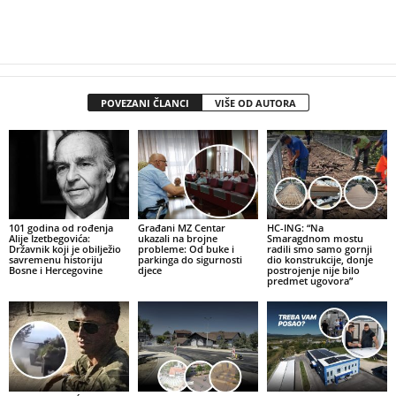
POVEZANI ČLANCI
VIŠE OD AUTORA
101 godina od rođenja
Građani MZ Centar
HC-ING: “Na
Alije Izetbegovića:
ukazali na brojne
Smaragdnom mostu
Državnik koji je obilježio
probleme: Od buke i
radili smo samo gornji
savremenu historiju
parkinga do sigurnosti
dio konstrukcije, donje
Bosne i Hercegovine
djece
postrojenje nije bilo
predmet ugovora”