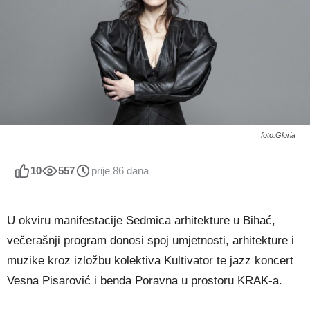
foto:Gloria
10
557
prije 86 dana
U okviru manifestacije Sedmica arhitekture u
Bihać
,
večerašnji program donosi spoj umjetnosti, arhitekture i
muzike kroz izložbu kolektiva Kultivator te jazz koncert
Vesna Pisarović
i benda Poravna u prostoru KRAK-a.