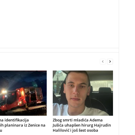
a identifikacija
Zbog smrti mladića Adema
ih planinara iz Zenice na
Jušića uhapšen hirurg Hajrudin
u
Halilović i još šest osoba