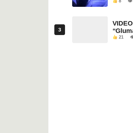
8
👁 
VIDEO:
3
“Glum
21
