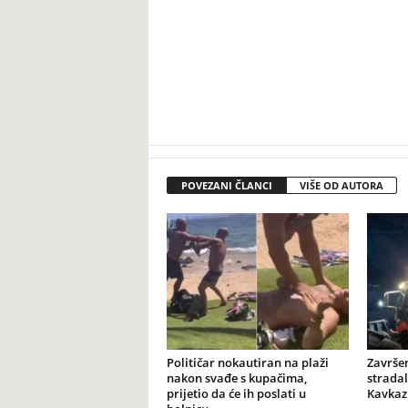
POVEZANI ČLANCI
VIŠE OD AUTORA
Političar nokautiran na plaži
Završen
nakon svađe s kupačima,
stradal
prijetio da će ih poslati u
Kavkaz