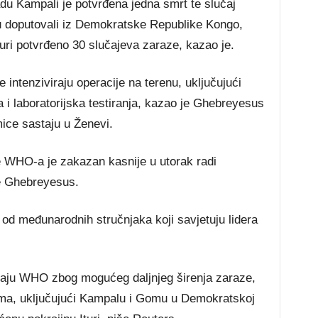
u Kampali je potvrđena jedna smrt te slučaj
u doputovali iz Demokratske Republike Kongo,
Ituri potvrđeno 30 slučajeva zaraze, kazao je.
 intenziviraju operacije na terenu, uključujući
 i laboratorijska testiranja, kazao je Ghebreyesus
ce sastaju u Ženevi.
 WHO-a je zakazan kasnije u utorak radi
je Ghebreyesus.
 od međunarodnih stručnjaka koji savjetuju lidera
avaju WHO zbog mogućeg daljnjeg širenja zaraze,
ima, uključujući Kampalu i Gomu u Demokratskoj