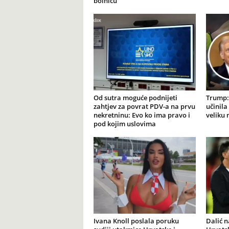
bolnicu
Od sutra moguće podnijeti
Trump: 
zahtjev za povrat PDV-a na prvu
učinila
nekretninu: Evo ko ima pravo i
veliku
pod kojim uslovima
Ivana Knoll poslala poruku
Dalić 