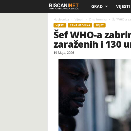
GRAD
VIJESTI
B
i
Naslovnica
Vijesti
Crna hronika
Šef WHO-a zab
VIJESTI
CRNA HRONIKA
SVIJET
Šef WHO-a zabrin
s
zaraženih i 130 
c
19 Maja, 2026
a
n
i
.
n
e