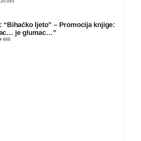
20.093
 “Bihaćko ljeto” – Promocija knjige:
ac… je glumac…”
 666