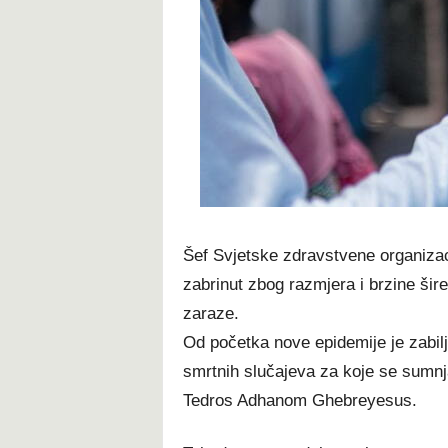
t
Šef Svjetske zdravstvene organizac
zabrinut zbog razmjera i brzine šir
zaraze.
Od početka nove epidemije je zabil
smrtnih slučajeva za koje se sumn
Tedros Adhanom Ghebreyesus.