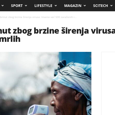
SPORT
LIFESTYLE
MAGAZIN
SCITECH
rinut zbog brzine širenja virusa: Imamo već 500 zaraženih i...
ut zbog brzine širenja virus
umrlih