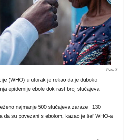
Foto: X
ije (WHO) u utorak je rekao da je duboko
enja epidemije ebole dok rast broj slučajeva
ježeno najmanje 500 slučajeva zaraze i 130
ja da su povezani s ebolom, kazao je šef WHO-a