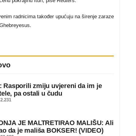
nu pokrajinu Ituri, piše Reuters.
venim radnicima također upućuju na širenje zaraze
 Ghebreyesus.
ovo
 Rasporili zmiju uvjereni da im je
tele, pa ostali u čudu
2.231
NJA JE MALTRETIRAO MALIŠU: Ali
nao da je mališa BOKSER! (VIDEO)