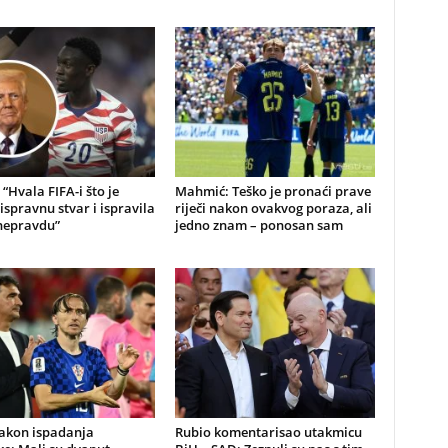
“Hvala FIFA-i što je
Mahmić: Teško je pronaći prave
 ispravnu stvar i ispravila
riječi nakon ovakvog poraza, ali
 nepravdu”
jedno znam – ponosan sam
nakon ispadanja
Rubio komentarisao utakmicu