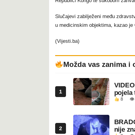
Republici Kongo te sukobom zahvaće
Slučajevi zabilježeni među zdravst
u medicinskim objektima, kazao je
(Vijesti.ba)
Možda vas zanima i 
VIDEO:
1
pojela 
8
👁 
BRADO
2
nije z