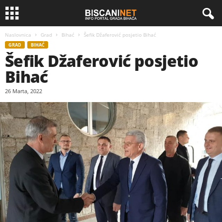
Naslovnica
Grad
Bihać
Šefik Džaferović posjetio Bihać
GRAD
BIHAĆ
Šefik Džaferović posjetio
Bihać
26 Marta, 2022