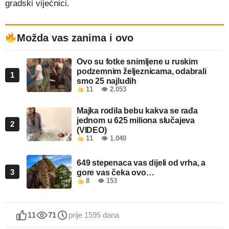
gradski vijećnici.
Možda vas zanima i ovo
Ovo su fotke snimljene u ruskim
podzemnim željeznicama, odabrali
1
smo 25 najluđih
11
👁 2.053
Majka rodila bebu kakva se rađa
jednom u 625 miliona slučajeva
2
(VIDEO)
11
👁 1.040
649 stepenaca vas dijeli od vrha, a
3
gore vas čeka ovo…
8
👁 153
11
71
prije 1595 dana