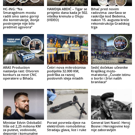
HC-ING: “Na
HAMDIJA ABDIĆ – Tigar se
Bihać pred novim
Smaragdnom mostu
prisjetio dana kada je 502.
radovima: završava se
radili smo samo gornji
viteška krenula u Oluju
raskrižje kod Bedema,
dio konstrukcije, donje
(VIDEO)
nakon 15. augusta kreće
postrojenje nije bilo
rekonstrukcija Gradskog
predmet ugovora”
trga
ARAS Production
Četiri nova mikrobiznisa
Sedić dočekao učesnike
nastavlja rast: Otvoren
podijelila 32.000 KM,
Krajiškog moto-
konkurs za nove CNC
podrška za razvoj
maratona: „Čuvate istinu
operatere u Bihaću
poslovnih ideja mladih
o borbi i žrtvi naših
branilaca“
Ministar Edvin Odobašić:
Porast povreda djece na
General Izet Nanić: Heroj
Više od 2,25 miliona KM
električnim romobilima:
Bosne i Hercegovine koji
za puteve, vodovode,
Stradaju glava, lice i ruke
nije zaboravljen
deponije i komunalne