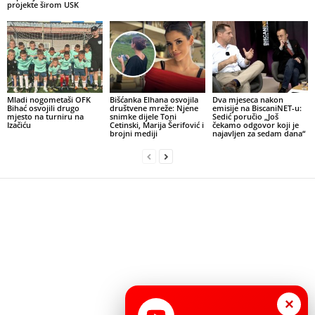
projekte širom USK
Mladi nogometaši OFK
Bišćanka Elhana osvojila
Dva mjeseca nakon
Bihać osvojili drugo
društvene mreže: Njene
emisije na BiscaniNET-u:
mjesto na turniru na
snimke dijele Toni
Sedić poručio „Još
Izačiću
Cetinski, Marija Šerifović i
čekamo odgovor koji je
brojni mediji
najavljen za sedam dana“
×