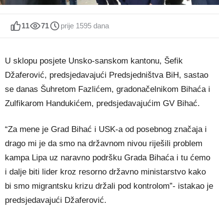
11
71
prije 1595 dana
U sklopu posjete Unsko-sanskom kantonu, Šefik
Džaferović, predsjedavajući Predsjedništva BiH, sastao
se danas Šuhretom Fazlićem, gradonačelnikom Bihaća i
Zulfikarom Handukićem, predsjedavajućim GV Bihać.
“Za mene je Grad Bihać i USK-a od posebnog značaja i
drago mi je da smo na državnom nivou riješili problem
kampa Lipa uz naravno podršku Grada Bihaća i tu ćemo
i dalje biti lider kroz resorno državno ministarstvo kako
bi smo migrantsku krizu držali pod kontrolom”- istakao je
predsjedavajući Džaferović.