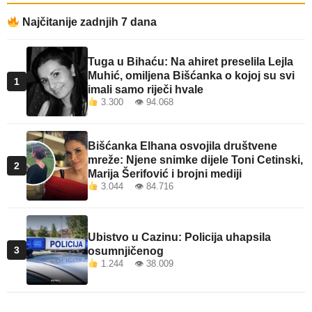
Najčitanije zadnjih 7 dana
Tuga u Bihaću: Na ahiret preselila Lejla
Muhić, omiljena Bišćanka o kojoj su svi
1
imali samo riječi hvale
3.300 👁 94.068
Bišćanka Elhana osvojila društvene
mreže: Njene snimke dijele Toni Cetinski,
2
Marija Šerifović i brojni mediji
3.044 👁 84.716
Ubistvo u Cazinu: Policija uhapsila
3
osumnjičenog
1.244 👁 38.009