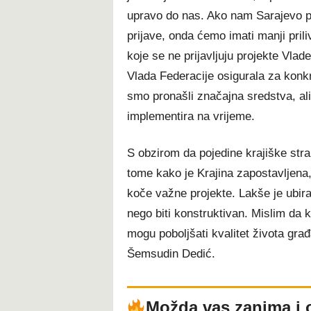
upravo do nas. Ako nam Sarajevo po
prijave, onda ćemo imati manji pri
koje se ne prijavljuju projekte Vlad
Vlada Federacije osigurala za konkr
smo pronašli značajna sredstva, ali
implementira na vrijeme.
S obzirom da pojedine krajiške stra
tome kako je Krajina zapostavljen
koče važne projekte. Lakše je ubirati
nego biti konstruktivan. Mislim da k
mogu poboljšati kvalitet života građ
Šemsudin Dedić.
Možda vas zanima i 