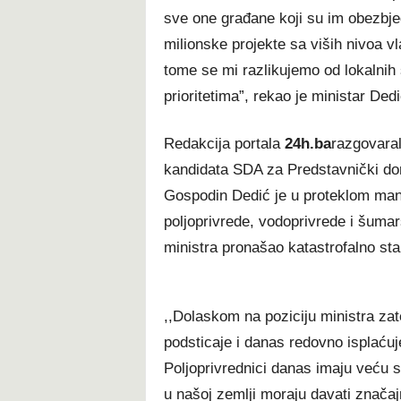
sve one građane koji su im obezbjeđ
milionske projekte sa viših nivoa vl
tome se mi razlikujemo od lokalnih s
prioritetima”, rekao je ministar Dedi
Redakcija portala
24h.ba
razgovara
kandidata SDA za Predstavnički do
Gospodin Dedić je u proteklom man
poljoprivrede, vodoprivrede i šuma
ministra pronašao katastrofalno st
,,Dolaskom na poziciju ministra zat
podsticaje i danas redovno isplaćuj
Poljoprivrednici danas imaju veću si
u našoj zemlji moraju davati značaj