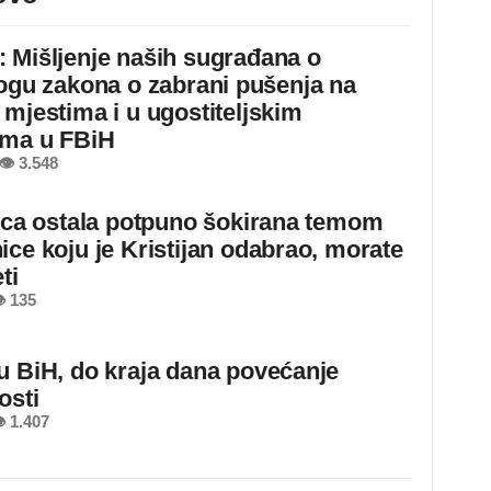
 Mišljenje naših sugrađana o
logu zakona o zabrani pušenja na
 mjestima i u ugostiteljskim
ima u FBiH
👁 3.548
jica ostala potpuno šokirana temom
ice koju je Kristijan odabrao, morate
ti
 135
u BiH, do kraja dana povećanje
osti
 1.407