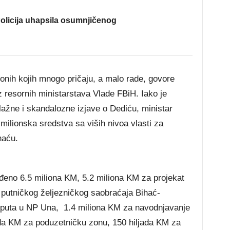
olicija uhapsila osumnjičenog
 onih kojih mnogo pričaju, a malo rade, govore
iz resornih ministarstava Vlade FBiH. Iako je
lažne i skandalozne izjave o Dediću, ministar
 milionska sredstva sa viših nivoa vlasti za
haću.
eno 6.5 miliona KM, 5.2 miliona KM za projekat
putničkog željezničkog saobraćaja Bihać-
u puta u NP Una, 1.4 miliona KM za navodnjavanje
jada KM za poduzetničku zonu, 150 hiljada KM za