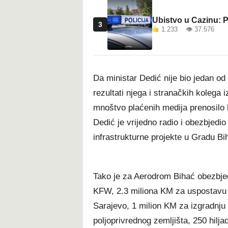
Ubistvo u Cazinu: P
3
1.233 👁 37.576
Da ministar Dedić nije bio jedan od
rezultati njega i stranačkih kolega 
mnoštvo plaćenih medija prenosilo 
Dedić je vrijedno radio i obezbjedio
infrastrukturne projekte u Gradu Bi
Tako je za Aerodrom Bihać obezbjeđ
KFW, 2.3 miliona KM za uspostavu 
Sarajevo, 1 milion KM za izgradnj
poljoprivrednog zemljišta, 250 hil