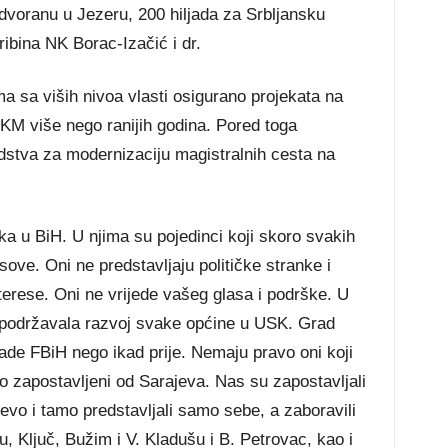
dvoranu u Jezeru, 200 hiljada za Srbljansku
ribina NK Borac-Izačić i dr.
 sa viših nivoa vlasti osigurano projekata na
 KM više nego ranijih godina. Pored toga
dstva za modernizaciju magistralnih cesta na
ka u BiH. U njima su pojedinci koji skoro svakih
esove. Oni ne predstavljaju političke stranke i
terese. Oni ne vrijede vašeg glasa i podrške. U
podržavala razvoj svake općine u USK. Grad
ade FBiH nego ikad prije. Nemaju pravo oni koji
o zapostavljeni od Sarajeva. Nas su zapostavljali
ajevo i tamo predstavljali samo sebe, a zaboravili
, Ključ, Bužim i V. Kladušu i B. Petrovac, kao i