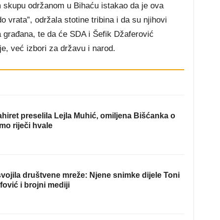
 skupu održanom u Bihaću istakao da je ova
 vrata”, održala stotine tribina i da su njihovi
da građana, te da će SDA i Šefik Džaferović
lje, već izbori za državu i narod.
hiret preselila Lejla Muhić, omiljena Bišćanka o
mo riječi hvale
ojila društvene mreže: Njene snimke dijele Toni
fović i brojni mediji