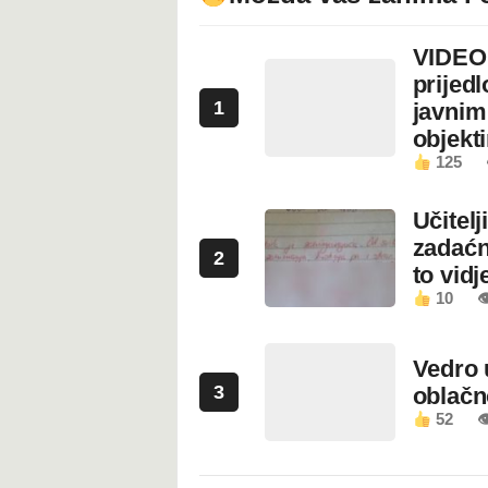
VIDEO:
prijed
1
javnim
objekt
125
Učitel
zadaćn
2
to vidje
10

Vedro 
3
oblačn
52
