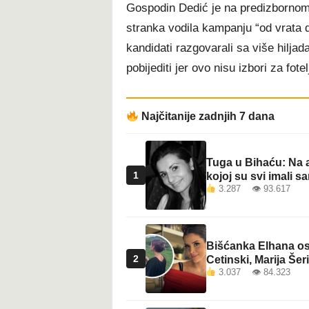
Gospodin Dedić je na predizbornom
t
stranka vodila kampanju “od vrata do
kandidati razgovarali sa više hilja
pobijediti jer ovo nisu izbori za fote
Najčitanije zadnjih 7 dana
Tuga u Bihaću: Na a
1
kojoj su svi imali sa
3.287 👁 93.617
Bišćanka Elhana osv
2
Cetinski, Marija Šeri
3.037 👁 84.323