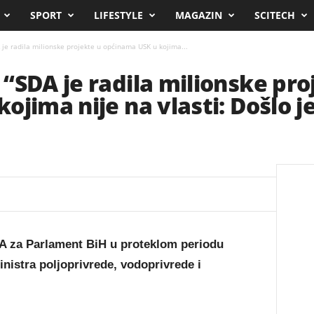
SPORT
LIFESTYLE
MAGAZIN
SCITECH
je radila milionske projekte u općinama USK u kojima...
“SDA je radila milionske pro
ojima nije na vlasti: Došlo j
DA za Parlament BiH u proteklom periodu
nistra poljoprivrede, vodoprivrede i