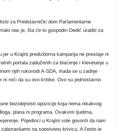
liste za Predstavnički dom Parlamentarne
malo nas je, šta će to gospodin Dedić uraditi za
 jer u Krajini predizborna kampanja ne prestaje ni
vatnih portala zaduženih za blaćenje i klevetanje u
inom njih rukovodi A-SDA, mada se u zadnje
 ni reći da su ovo kritike. Ovo su jednostavno
pune bezidejnosti opozicije koja nema nikakvog
edloga, plana ni programa. Ovakvim ljudima,
vjerenje. Pojedinci u Krajini vole govoriti da nam
 zaboravljamo na sopstvenu krivicu. A često je