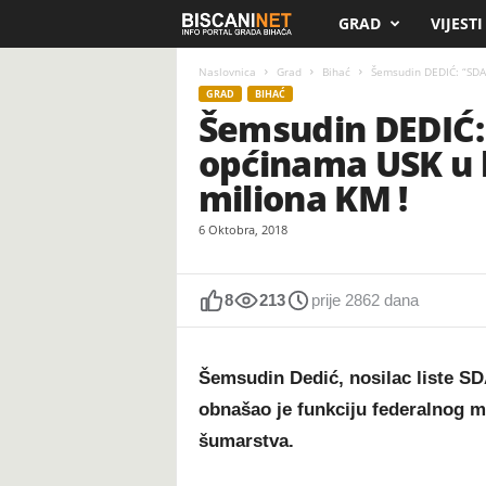
GRAD
VIJESTI
B
i
Naslovnica
Grad
Bihać
Šemsudin DEDIĆ: “SDA 
GRAD
BIHAĆ
Šemsudin DEDIĆ: 
s
općinama USK u k
c
miliona KM !
a
6 Oktobra, 2018
n
8
213
prije 2862 dana
i
.
Šemsudin Dedić, nosilac liste S
n
obnašao je funkciju federalnog mi
šumarstva.
e