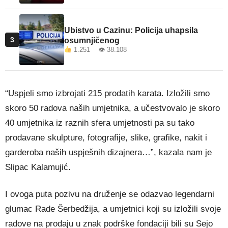
Ubistvo u Cazinu: Policija uhapsila
3
osumnjičenog
1.251 👁 38.108
“Uspjeli smo izbrojati 215 prodatih karata. Izložili smo
skoro 50 radova naših umjetnika, a učestvovalo je skoro
40 umjetnika iz raznih sfera umjetnosti pa su tako
prodavane skulpture, fotografije, slike, grafike, nakit i
garderoba naših uspješnih dizajnera…”, kazala nam je
Slipac Kalamujić.
I ovoga puta pozivu na druženje se odazvao legendarni
glumac Rade Šerbedžija, a umjetnici koji su izložili svoje
radove na prodaju u znak podrške fondaciji bili su Sejo