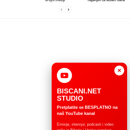
×
BISCANI.NET
STUDIO
Pretplatite se BESPLATNO na
naš YouTube kanal
Emisije, intervjui, podcasti i video