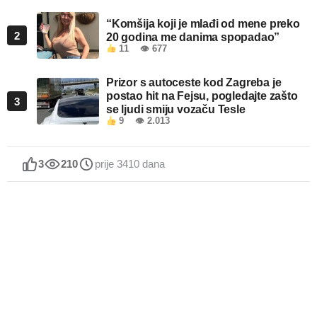
“Komšija koji je mlađi od mene preko
2
20 godina me danima spopadao”
11
👁 677
Prizor s autoceste kod Zagreba je
postao hit na Fejsu, pogledajte zašto
3
se ljudi smiju vozaču Tesle
9
👁 2.013
3
210
prije 3410 dana