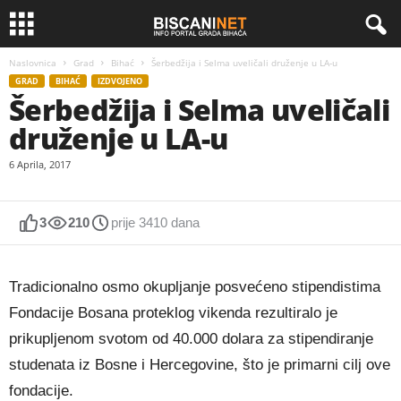
Naslovnica
Grad
Bihać
Šerbedžija i Selma uveličali druženje u LA-u
GRAD
BIHAĆ
IZDVOJENO
Šerbedžija i Selma uveličali
druženje u LA-u
6 Aprila, 2017
3
210
prije 3410 dana
Tradicionalno osmo okupljanje posvećeno stipendistima
Fondacije Bosana proteklog vikenda rezultiralo je
prikupljenom svotom od 40.000 dolara za stipendiranje
studenata iz Bosne i Hercegovine, što je primarni cilj ove
fondacije.