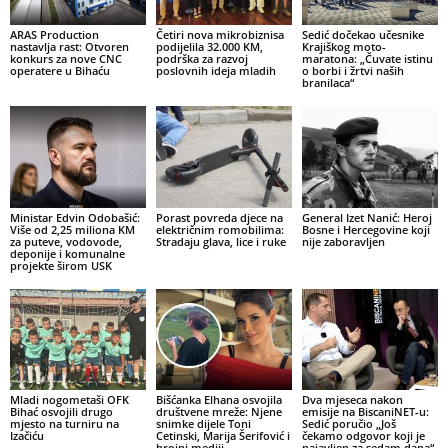
ARAS Production
Četiri nova mikrobiznisa
Sedić dočekao učesnike
nastavlja rast: Otvoren
podijelila 32.000 KM,
Krajiškog moto-
konkurs za nove CNC
podrška za razvoj
maratona: „Čuvate istinu
operatere u Bihaću
poslovnih ideja mladih
o borbi i žrtvi naših
branilaca“
Ministar Edvin Odobašić:
Porast povreda djece na
General Izet Nanić: Heroj
Više od 2,25 miliona KM
električnim romobilima:
Bosne i Hercegovine koji
za puteve, vodovode,
Stradaju glava, lice i ruke
nije zaboravljen
deponije i komunalne
projekte širom USK
Mladi nogometaši OFK
Bišćanka Elhana osvojila
Dva mjeseca nakon
Bihać osvojili drugo
društvene mreže: Njene
emisije na BiscaniNET-u:
mjesto na turniru na
snimke dijele Toni
Sedić poručio „Još
Izačiću
Cetinski, Marija Šerifović i
čekamo odgovor koji je
brojni mediji
najavljen za sedam dana“