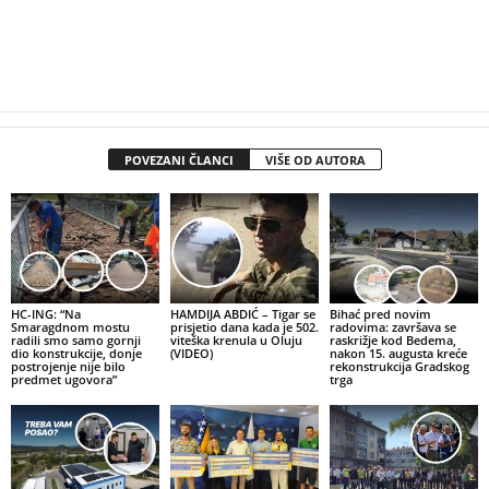
POVEZANI ČLANCI
VIŠE OD AUTORA
HC-ING: “Na
HAMDIJA ABDIĆ – Tigar se
Bihać pred novim
Smaragdnom mostu
prisjetio dana kada je 502.
radovima: završava se
radili smo samo gornji
viteška krenula u Oluju
raskrižje kod Bedema,
dio konstrukcije, donje
(VIDEO)
nakon 15. augusta kreće
postrojenje nije bilo
rekonstrukcija Gradskog
predmet ugovora”
trga