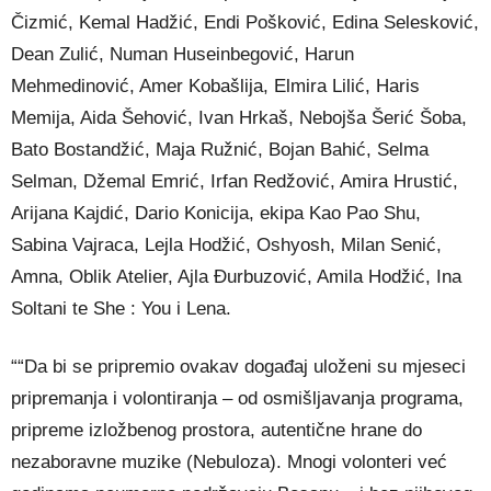
Čizmić, Kemal Hadžić, Endi Pošković, Edina Selesković,
Dean Zulić, Numan Huseinbegović, Harun
Mehmedinović, Amer Kobašlija, Elmira Lilić, Haris
Memija, Aida Šehović, Ivan Hrkaš, Nebojša Šerić Šoba,
Bato Bostandžić, Maja Ružnić, Bojan Bahić, Selma
Selman, Džemal Emrić, Irfan Redžović, Amira Hrustić,
Arijana Kajdić, Dario Konicija, ekipa Kao Pao Shu,
Sabina Vajraca, Lejla Hodžić, Oshyosh, Milan Senić,
Amna, Oblik Atelier, Ajla Đurbuzović, Amila Hodžić, Ina
Soltani te She : You i Lena.
““Da bi se pripremio ovakav događaj uloženi su mjeseci
pripremanja i volontiranja – od osmišljavanja programa,
pripreme izložbenog prostora, autentične hrane do
nezaboravne muzike (Nebuloza). Mnogi volonteri već