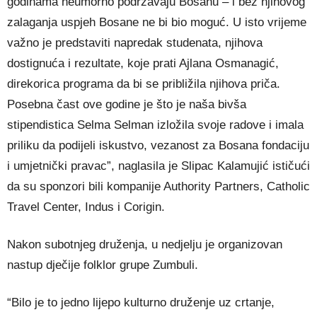
godinama neumorno podržavaju Bosanu – i bez njihovog
zalaganja uspjeh Bosane ne bi bio moguć. U isto vrijeme
važno je predstaviti napredak studenata, njihova
dostignuća i rezultate, koje prati Ajlana Osmanagić,
direkorica programa da bi se približila njihova priča.
Posebna čast ove godine je što je naša bivša
stipendistica Selma Selman izložila svoje radove i imala
priliku da podijeli iskustvo, vezanost za Bosana fondaciju
i umjetnički pravac”, naglasila je Slipac Kalamujić ističući
da su sponzori bili kompanije Authority Partners, Catholic
Travel Center, Indus i Corigin.
Nakon subotnjeg druženja, u nedjelju je organizovan
nastup dječije folklor grupe Zumbuli.
“Bilo je to jedno lijepo kulturno druženje uz crtanje,