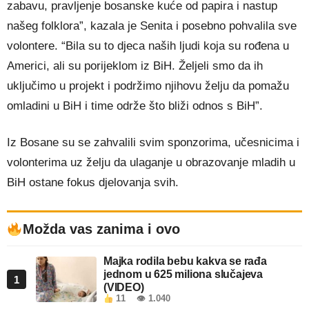
zabavu, pravljenje bosanske kuće od papira i nastup
našeg folklora”, kazala je Senita i posebno pohvalila sve
volontere. “Bila su to djeca naših ljudi koja su rođena u
Americi, ali su porijeklom iz BiH. Željeli smo da ih
uključimo u projekt i podržimo njihovu želju da pomažu
omladini u BiH i time održe što bliži odnos s BiH”.
Iz Bosane su se zahvalili svim sponzorima, učesnicima i
volonterima uz želju da ulaganje u obrazovanje mladih u
BiH ostane fokus djelovanja svih.
Možda vas zanima i ovo
Majka rodila bebu kakva se rađa
jednom u 625 miliona slučajeva
1
(VIDEO)
11
👁 1.040