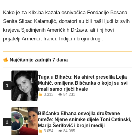
Kako je za Klix.ba kazala osnivačica Fondacije Bosana
Senita Slipac Kalamujić, donatori su bili naši ljudi iz svih
krajeva Sjedinjenih Američkih Država, ali i njihovi
prijatelji Armenci, Iranci, Indijci i brojni drugi.
Najčitanije zadnjih 7 dana
Tuga u Bihaću: Na ahiret preselila Lejla
Muhić, omiljena Bišćanka o kojoj su svi
1
imali samo riječi hvale
3.313 👁 94.231
Bišćanka Elhana osvojila društvene
mreže: Njene snimke dijele Toni Cetinski,
2
Marija Šerifović i brojni mediji
3.054 👁 84.985