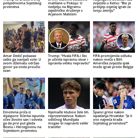
pobjednicima Svjetskog
mališane u Pokoju: U
zvijezda u Kelnu: “Bio je
prvenstva
nedjelju na Bigramu
prelijep osjećaj igrati za
zajedničko druženje s
svoju zemlju”
Arjanom Malićem
Amar Dedić pokazao
Trump: “Hvala FIFA-i što
FIFA promijenila odluku
zašto ga navijači vole: U
je učinila ispravnu stvar i
nakon meča s BiH:
svom džematu održao
ispravila veliku nepravdu”
Američka zvijezda ipak
govor pa onda proučio
može igrati protiv Belgije
ezan
Emotivna priča iz
Njemački klubovi žele bh.
Španci grme nakon
dijaspore: Kćerka ispunila
reprezentativca: Nakon
ispadanja Hrvatske: “Je li
očev životni san i odvela
odličnog Mundijala
ovo najveća krađa
ga da prvi put gleda
mogao bi napraviti veliki
Svjetskog prvenstva?”
Bosnu i Hercegovinu na
transfer
Svjetskom prvenstvu