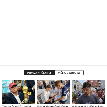
POVEZANI ČLANCI
VIŠE OD AUTORA
Trump će uručiti trofej
Ermin Mahmić oduševio
Alajbegović dočekan kao