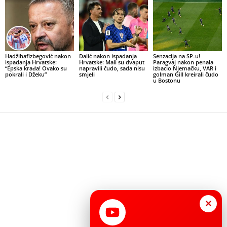
Hadžihafizbegović nakon
Dalić nakon ispadanja
Senzacija na SP-u!
ispadanja Hrvatske:
Hrvatske: Mali su dvaput
Paragvaj nakon penala
“Epska krađa! Ovako su
napravili čudo, sada nisu
izbacio Njemačku, VAR i
pokrali i Džeku”
smjeli
golman Gill kreirali čudo
u Bostonu
×