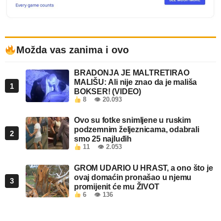
Možda vas zanima i ovo
BRADONJA JE MALTRETIRAO
MALIŠU: Ali nije znao da je mališa
1
BOKSER! (VIDEO)
8
👁 20.093
Ovo su fotke snimljene u ruskim
podzemnim željeznicama, odabrali
2
smo 25 najluđih
11
👁 2.053
GROM UDARIO U HRAST, a ono što je
ovaj domaćin pronašao u njemu
3
promijenit će mu ŽIVOT
6
👁 136