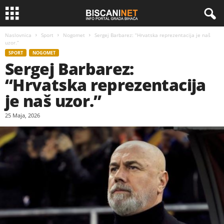
Naslovnica
Sport
Nogomet
Sergej Barbarez: “Hrvatska reprezentacija je naš
uzor.”
SPORT
NOGOMET
Sergej Barbarez:
“Hrvatska reprezentacija
je naš uzor.”
25 Maja, 2026