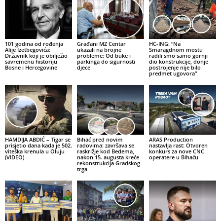
101 godina od rođenja
Građani MZ Centar
HC-ING: “Na
Alije Izetbegovića:
ukazali na brojne
Smaragdnom mostu
Državnik koji je obilježio
probleme: Od buke i
radili smo samo gornji
savremenu historiju
parkinga do sigurnosti
dio konstrukcije, donje
Bosne i Hercegovine
djece
postrojenje nije bilo
predmet ugovora”
HAMDIJA ABDIĆ – Tigar se
Bihać pred novim
ARAS Production
prisjetio dana kada je 502.
radovima: završava se
nastavlja rast: Otvoren
viteška krenula u Oluju
raskrižje kod Bedema,
konkurs za nove CNC
(VIDEO)
nakon 15. augusta kreće
operatere u Bihaću
rekonstrukcija Gradskog
trga