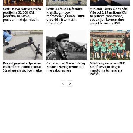
Četiri nova mikrobiznisa
Sedić dočekao učesnike
Ministar Edvin Odobašić:
podijelila 32.000 KM,
Krajiškog moto-
Više od 2,25 miliona KM
podrška za razvoj
maratona: „Čuvate istinu
za puteve, vodovode,
poslovnih ideja mladih
o borbi i žrtvi naših
deponije i komunalne
branilaca“
projekte širom USK
Porast povreda djece na
General Izet Nanić: Heroj
Mladi nogometaši OFK
električnim romobilima:
Bosne i Hercegovine koji
Bihać osvojili drugo
Stradaju glava, lice i ruke
nije zaboravljen
mjesto na turniru na
Izačiću