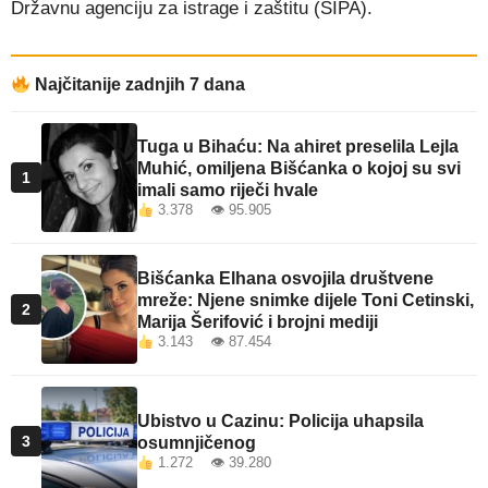
Državnu agenciju za istrage i zaštitu (SIPA).
Najčitanije zadnjih 7 dana
Tuga u Bihaću: Na ahiret preselila Lejla
Muhić, omiljena Bišćanka o kojoj su svi
1
imali samo riječi hvale
3.378 👁 95.905
Bišćanka Elhana osvojila društvene
mreže: Njene snimke dijele Toni Cetinski,
2
Marija Šerifović i brojni mediji
3.143 👁 87.454
Ubistvo u Cazinu: Policija uhapsila
3
osumnjičenog
1.272 👁 39.280