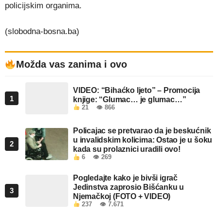
policijskim organima.
(slobodna-bosna.ba)
Možda vas zanima i ovo
VIDEO: “Bihaćko ljeto” – Promocija
1
knjige: “Glumac… je glumac…”
21
👁 866
Policajac se pretvarao da je beskućnik
u invalidskim kolicima: Ostao je u šoku
2
kada su prolaznici uradili ovo!
6
👁 269
Pogledajte kako je bivši igrač
Jedinstva zaprosio Bišćanku u
3
Njemačkoj (FOTO + VIDEO)
237
👁 7.671