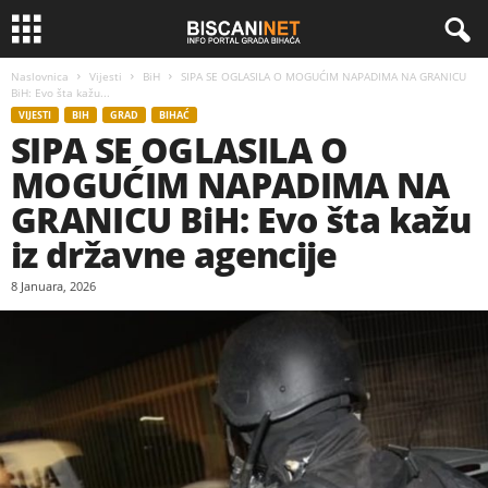
Naslovnica
Vijesti
BiH
SIPA SE OGLASILA O MOGUĆIM NAPADIMA NA GRANICU
BiH: Evo šta kažu...
VIJESTI
BIH
GRAD
BIHAĆ
SIPA SE OGLASILA O
MOGUĆIM NAPADIMA NA
GRANICU BiH: Evo šta kažu
iz državne agencije
8 Januara, 2026